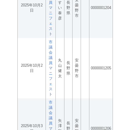
員
す
長
2025年10月2
曇
マ
い
野
0000001204
日
野
ニ
泰
県
市
フ
彦
ェ
ス
ト
市
議
会
議
丸
安
員
長
2025年10月2
山
曇
マ
野
0000001205
日
健
野
ニ
県
太
市
フ
ェ
ス
ト
市
議
会
議
矢
安
員
長
2025年10月3
澤
曇
マ
野
0000001206