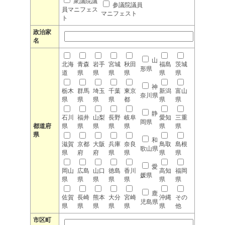
衆議院議
参議院議員
員マニフェス
マニフェスト
ト
政治家
名
山
北海
青森
岩手
宮城
秋田
福島
茨城
形県
道
県
県
県
県
県
県
神
栃木
群馬
埼玉
千葉
東京
新潟
富山
奈川県
県
県
県
県
都
県
県
静
石川
福井
山梨
長野
岐阜
愛知
三重
岡県
都道府
県
県
県
県
県
県
県
県
和
滋賀
京都
大阪
兵庫
奈良
鳥取
島根
歌山県
県
府
府
県
県
県
県
愛
岡山
広島
山口
徳島
香川
高知
福岡
媛県
県
県
県
県
県
県
県
鹿
佐賀
長崎
熊本
大分
宮崎
沖縄
その
児島県
県
県
県
県
県
県
他
市区町