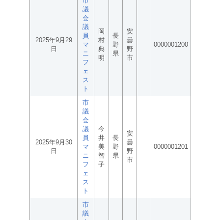
市
議
会
議
岡
安
員
長
2025年9月29
村
曇
マ
野
0000001200
日
典
野
ニ
県
明
市
フ
ェ
ス
ト
市
議
会
議
今
安
員
井
長
2025年9月30
曇
マ
美
野
0000001201
日
野
ニ
智
県
市
フ
子
ェ
ス
ト
市
議