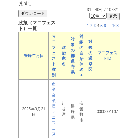
ます。
31
-
40
件 /
1078
件
政策（マニフェス
1
2
3
4
5
6
...
108
ト）一覧
マ
対
対
ニ
対
象
象
フ
政
象
の
の
ェ
治
の
マニフェス
自
登録年月日
都
ス
家
選
トID
治
道
ト
名
挙
体
府
種
区
名
県
別
▲
市
議
会
議
辻
安
員
長
2025年9月21
谷
曇
マ
野
0000001197
日
洋
野
ニ
県
一
市
フ
ェ
ス