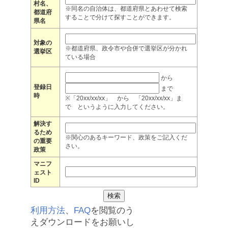
村名、
※同名の自治体は、都道府県とあわせて検索
都道府
することで分けて探すことができます。
県名
対象の
※都道府県、政令市や合併で選挙区が分かれ
選挙区
ている場合
から
登録日
まで
時
※「20xx/xx/xx」 から 「20xx/xx/xx」ま
で というように入力してください。
解決す
るため
※関心のあるキーワード、政策をご記入くだ
の重要
さい。
政策
マニフ
ェスト
ID
利用方法
、
FAQ
を閲覧のう
えダウンロードをお願いし