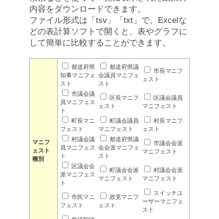
内容をダウンロードできます。
ファイル形式は「tsv」「txt」で、Excelな
どの表計算ソフトで開くと、表やグラフに
して簡単に比較することができます。
都道府県
都道府県議
市長マニフ
知事マニフェ
会議員マニフェ
ェスト
スト
スト
市議会議
区長マニフ
区議会議員
員マニフェス
ェスト
マニフェスト
ト
町長マニ
町議会議員
村長マニフ
フェスト
マニフェスト
ェスト
村議会議
都道府県議
マニフ
市議会会派
員マニフェス
会会派マニフェ
ェスト
マニフェスト
ト
スト
種別
区議会会
町議会会派
村議会会派
派マニフェス
マニフェスト
マニフェスト
ト
スイッチユ
市民マニ
政党マニフ
ーザーマニフェ
フェスト
ェスト
スト