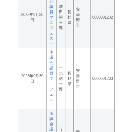
会
議
増
安
員
田
長
2025年9月30
曇
マ
望
野
0000001202
日
野
ニ
三
県
市
フ
郎
ェ
ス
ト
市
議
会
議
一
安
員
志
長
2025年9月30
曇
マ
信
野
0000001203
日
野
ニ
一
県
市
フ
郎
ェ
ス
ト
市
議
会
議
う
安