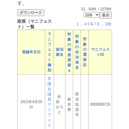
す。
51
-
60
件 /
1078
件
政策（マニフェス
1
...
4
5
6
7
8
...
108
ト）一覧
マ
対
対
ニ
対
象
象
フ
象
の
の
ェ
政治
の
マニフェス
都
登録年月日
自
ス
家名
選
トID
道
治
ト
挙
府
体
種
区
県
名
別
▲
市
議
会
議
那
松
員
栃
須
2021年4月20
田
マ
木
塩
0000000726
日
ひろ
ニ
県
原
と
フ
市
ェ
ス