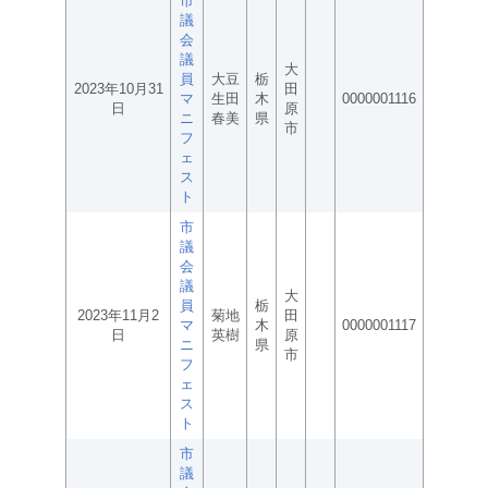
市
議
会
議
大
員
大豆
栃
2023年10月31
田
マ
生田
木
0000001116
日
原
ニ
春美
県
市
フ
ェ
ス
ト
市
議
会
議
大
員
栃
2023年11月2
菊地
田
マ
木
0000001117
日
英樹
原
ニ
県
市
フ
ェ
ス
ト
市
議