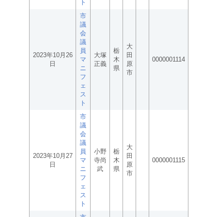
ト
市
議
会
議
大
員
栃
2023年10月26
大塚
田
マ
木
0000001114
日
正義
原
ニ
県
市
フ
ェ
ス
ト
市
議
会
議
大
員
小野
栃
2023年10月27
田
マ
寺尚
木
0000001115
日
原
ニ
武
県
市
フ
ェ
ス
ト