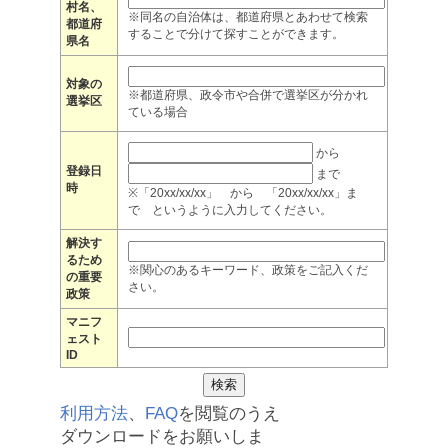
村名、
※同名の自治体は、都道府県とあわせて検索
都道府
することで分けて探すことができます。
県名
対象の
※都道府県、政令市や合併で選挙区が分かれ
選挙区
ている場合
から
登録日
まで
時
※「20xx/xx/xx」 から 「20xx/xx/xx」ま
で というように入力してください。
解決す
るため
※関心のあるキーワード、政策をご記入くだ
の重要
さい。
政策
マニフ
ェスト
ID
利用方法
、
FAQ
を閲覧のうえ
ダウンロードをお願いしま