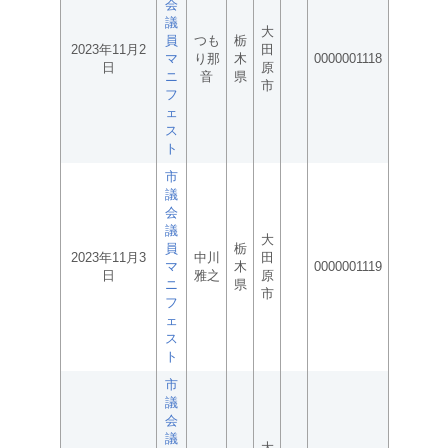
会
議
大
員
つも
栃
2023年11月2
田
マ
り那
木
0000001118
日
原
ニ
音
県
市
フ
ェ
ス
ト
市
議
会
議
大
員
栃
2023年11月3
中川
田
マ
木
0000001119
日
雅之
原
ニ
県
市
フ
ェ
ス
ト
市
議
会
議
大