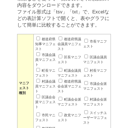
内容をダウンロードできます。
ファイル形式は「tsv」「txt」で、Excelな
どの表計算ソフトで開くと、表やグラフに
して簡単に比較することができます。
都道府県
都道府県議
市長マニフ
知事マニフェ
会議員マニフェ
ェスト
スト
スト
市議会議
区長マニフ
区議会議員
員マニフェス
ェスト
マニフェスト
ト
町長マニ
町議会議員
村長マニフ
フェスト
マニフェスト
ェスト
村議会議
都道府県議
マニフ
市議会会派
員マニフェス
会会派マニフェ
ェスト
マニフェスト
ト
スト
種別
区議会会
町議会会派
村議会会派
派マニフェス
マニフェスト
マニフェスト
ト
スイッチユ
市民マニ
政党マニフ
ーザーマニフェ
フェスト
ェスト
スト