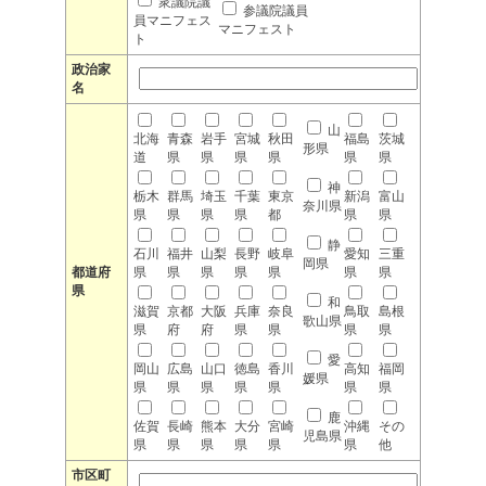
衆議院議
参議院議員
員マニフェス
マニフェスト
ト
政治家
名
山
北海
青森
岩手
宮城
秋田
福島
茨城
形県
道
県
県
県
県
県
県
神
栃木
群馬
埼玉
千葉
東京
新潟
富山
奈川県
県
県
県
県
都
県
県
静
石川
福井
山梨
長野
岐阜
愛知
三重
岡県
都道府
県
県
県
県
県
県
県
県
和
滋賀
京都
大阪
兵庫
奈良
鳥取
島根
歌山県
県
府
府
県
県
県
県
愛
岡山
広島
山口
徳島
香川
高知
福岡
媛県
県
県
県
県
県
県
県
鹿
佐賀
長崎
熊本
大分
宮崎
沖縄
その
児島県
県
県
県
県
県
県
他
市区町