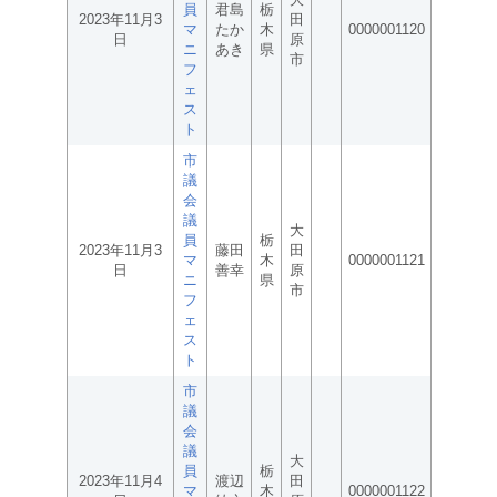
員
君島
栃
2023年11月3
田
マ
たか
木
0000001120
日
原
ニ
あき
県
市
フ
ェ
ス
ト
市
議
会
議
大
員
栃
2023年11月3
藤田
田
マ
木
0000001121
日
善幸
原
ニ
県
市
フ
ェ
ス
ト
市
議
会
議
大
員
栃
2023年11月4
渡辺
田
マ
木
0000001122