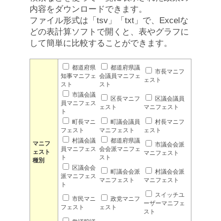
内容をダウンロードできます。
ファイル形式は「tsv」「txt」で、Excelな
どの表計算ソフトで開くと、表やグラフに
して簡単に比較することができます。
都道府県
都道府県議
市長マニフ
知事マニフェ
会議員マニフェ
ェスト
スト
スト
市議会議
区長マニフ
区議会議員
員マニフェス
ェスト
マニフェスト
ト
町長マニ
町議会議員
村長マニフ
フェスト
マニフェスト
ェスト
村議会議
都道府県議
マニフ
市議会会派
員マニフェス
会会派マニフェ
ェスト
マニフェスト
ト
スト
種別
区議会会
町議会会派
村議会会派
派マニフェス
マニフェスト
マニフェスト
ト
スイッチユ
市民マニ
政党マニフ
ーザーマニフェ
フェスト
ェスト
スト