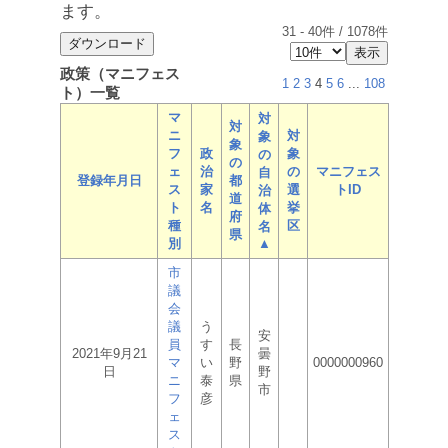
ます。
31
-
40
件 /
1078
件
政策（マニフェス
1
2
3
4
5
6
...
108
ト）一覧
マ
対
対
ニ
対
象
象
フ
政
象
の
の
ェ
治
の
マニフェス
自
登録年月日
都
ス
家
選
トID
治
道
ト
名
挙
体
府
種
区
名
県
別
▲
市
議
会
議
う
安
員
す
長
2021年9月21
曇
マ
い
野
0000000960
日
野
ニ
泰
県
市
フ
彦
ェ
ス