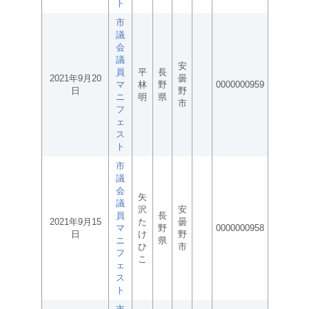
ト
市
議
会
議
安
員
平
長
2021年9月20
曇
マ
林
野
0000000959
日
野
ニ
明
県
市
フ
ェ
ス
ト
市
議
会
矢
議
沢
安
員
長
2021年9月15
た
曇
マ
野
0000000958
日
け
野
ニ
県
ひ
市
フ
こ
ェ
ス
ト