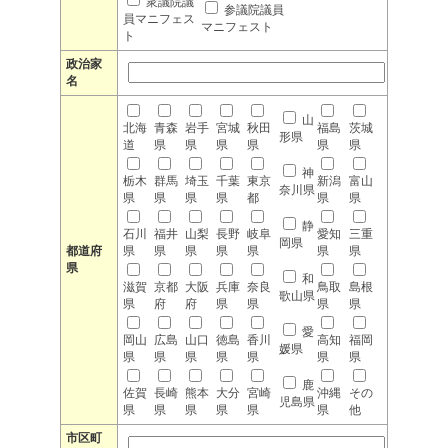
衆議院議
参議院議員
員マニフェス
マニフェスト
ト
政治家
名
山
北海
青森
岩手
宮城
秋田
福島
茨城
形県
道
県
県
県
県
県
県
神
栃木
群馬
埼玉
千葉
東京
新潟
富山
奈川県
県
県
県
県
都
県
県
静
石川
福井
山梨
長野
岐阜
愛知
三重
岡県
都道府
県
県
県
県
県
県
県
県
和
滋賀
京都
大阪
兵庫
奈良
鳥取
島根
歌山県
県
府
府
県
県
県
県
愛
岡山
広島
山口
徳島
香川
高知
福岡
媛県
県
県
県
県
県
県
県
鹿
佐賀
長崎
熊本
大分
宮崎
沖縄
その
児島県
県
県
県
県
県
県
他
市区町