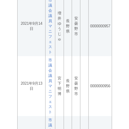
市
議
会
増
議
井
安
員
長
2021年9月14
ゆ
曇
マ
野
0000000957
日
う
野
ニ
県
じ
市
フ
ゅ
ェ
ス
ト
市
議
会
議
宮
安
員
長
2021年9月13
下
曇
マ
野
0000000956
日
明
野
ニ
県
博
市
フ
ェ
ス
ト
市
議