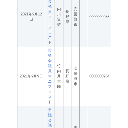
会
議
内
安
員
長
2021年9月12
川
曇
マ
野
0000000955
日
集
野
ニ
県
雄
市
フ
ェ
ス
ト
市
議
会
議
竹
安
員
内
長
曇
2021年9月9日
マ
秀
野
0000000954
野
ニ
太
県
市
フ
郎
ェ
ス
ト
市
議
会
議
小
安