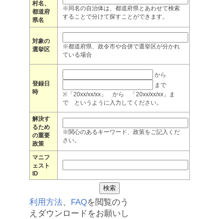
村名、
※同名の自治体は、都道府県とあわせて検索
都道府
することで分けて探すことができます。
県名
対象の
※都道府県、政令市や合併で選挙区が分かれ
選挙区
ている場合
から
登録日
まで
時
※「20xx/xx/xx」 から 「20xx/xx/xx」ま
で というように入力してください。
解決す
るため
※関心のあるキーワード、政策をご記入くだ
の重要
さい。
政策
マニフ
ェスト
ID
利用方法
、
FAQ
を閲覧のう
えダウンロードをお願いし