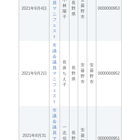
員
長
林
曇
2021年9月4日
マ
野
0000000953
陽
野
ニ
県
子
市
フ
ェ
ス
ト
市
議
会
議
長
安
安
員
坂
長
曇
曇
2021年9月2日
マ
ち
野
0000000952
野
野
ニ
え
県
市
市
フ
子
ェ
ス
ト
市
議
会
議
一
安
員
志
長
2021年8月31
曇
マ
信
野
0000000951