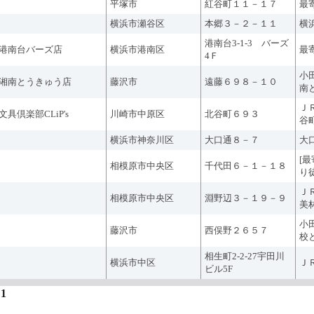
平塚市
紅谷町１１－１７
最
横浜市瀬谷区
本郷３－２－１１
横
港南台3-1-3 バーズ
港南台バーズ店
横浜市港南区
最
4Ｆ
小
湘南とうきゅう店
藤沢市
遠藤６９８－１０
南
Ｊ
文具倶楽部CLiP's
川崎市中原区
北谷町６９３
谷
横浜市神奈川区
大口通８－７
大
[
相模原市中央区
千代田６－１－１８
り
Ｊ
相模原市中央区
淵野辺３－１９－９
美
小
藤沢市
西俣野２６５７
校
相生町2-2-27宇田川
横浜市中区
Ｊ
ビル5F
1