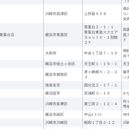
（
南
川崎市高津区
上作延５５９
り
央
青葉台２－１－１
田
青葉台東急スクエア
青葉台店
横浜市青葉区
急
Ｓｏｕｔｈ－１別館
Ｆ
２Ｆ
相
大和市
中央１丁目７－１０
歩
横浜市保土ヶ谷区
天王町１－１９－１
天
茅ヶ崎南５－２－２
最
横浜市都筑区
３
ン
海老名市
国分北２－１７－１
横須賀市
安浦町３－１５
か
向
川崎市多摩区
東三田２－１２－４
専
横浜市緑区
中山1-1-11
J
川崎市川崎区
昭和１丁目２-１２
川