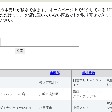
取り扱う販売店が検索できます。 ホームページ上で紹介している LIH
ただけます。 お店に置いていない商品でもお取り寄せできま
ださい。
市区郡
町村番地
日吉本町１－１９－
東
横浜市港北区
１４
り
溝口１－３－１ ノ
イシハラ ibox店
川崎市高津区
クティプラザ7F
J
ダイナシティWEST ４F
小田原市
中里２０８
シ