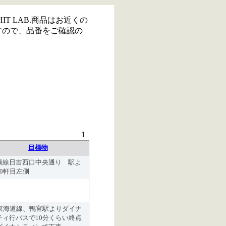
IT LAB.商品はお近くの
すので、品番をご確認の
1
目標物
横線日吉西口中央通り 駅よ
10軒目左側
R東海道線、鴨宮駅よりダイナ
ティ行バスで10分くらい終点