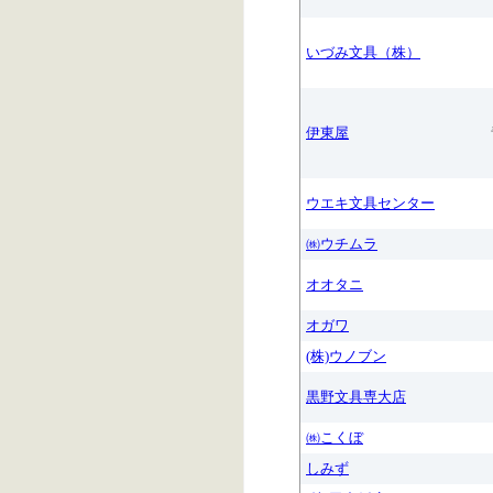
いづみ文具（株）
伊東屋
ウエキ文具センター
㈱ウチムラ
オオタニ
オガワ
(株)ウノブン
黒野文具専大店
㈱こくぼ
しみず