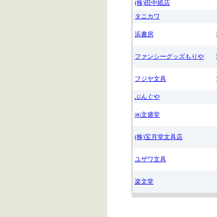
(株)田中紙店
タニカワ
浜書房
ファンシーグッズもりや
フジヤ文具
ぶんぐや
㈱文盛堂
(株)宝月堂文具店
ユザワ文具
楽文堂