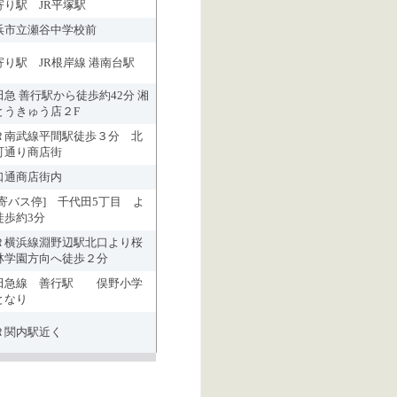
寄り駅 JR平塚駅
浜市立瀬谷中学校前
寄り駅 JR根岸線 港南台駅
田急 善行駅から徒歩約42分 湘
とうきゅう店２F
Ｒ南武線平間駅徒歩３分 北
町通り商店街
口通商店街内
最寄バス停] 千代田5丁目 よ
徒歩約3分
Ｒ横浜線淵野辺駅北口より桜
林学園方向へ徒歩２分
田急線 善行駅 俣野小学
となり
Ｒ関内駅近く