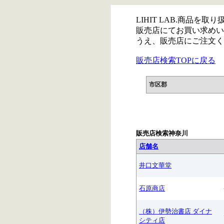
LIHIT LAB.商品を
販売店にてお買い求めい
うえ、販売店にご注文く
販売店検索TOPに戻る
市区郡
販売店検索神奈川
店舗名
井口文華堂
石原商店
（株）伊勢治書店 ダイナ
シティ店