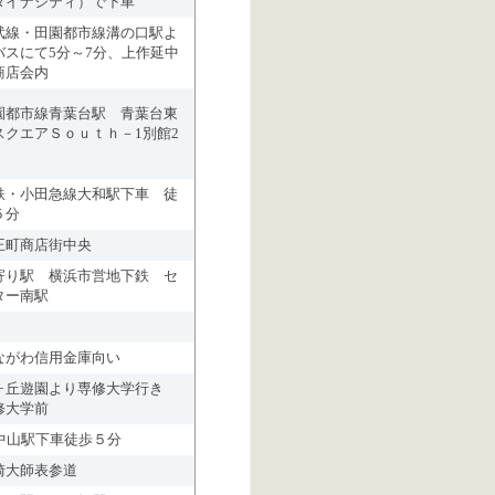
ダイナシティ）で下車
武線・田園都市線溝の口駅よ
バスにて5分～7分、上作延中
商店会内
園都市線青葉台駅 青葉台東
スクエアＳｏｕｔｈ－1別館2
鉄・小田急線大和駅下車 徒
５分
王町商店街中央
寄り駅 横浜市営地下鉄 セ
ター南駅
ながわ信用金庫向い
ヶ丘遊園より専修大学行き
修大学前
R中山駅下車徒歩５分
崎大師表参道