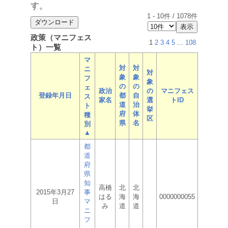
す。
1
-
10
件 /
1078
件
政策（マニフェス
1
2
3
4
5
...
108
ト）一覧
マ
対
対
ニ
対
象
象
フ
象
の
の
ェ
政治
の
マニフェス
登録年月日
都
自
ス
家名
選
トID
道
治
ト
挙
府
体
種
区
県
名
別
▲
都
道
府
県
知
高橋
北
北
2015年3月27
事
はる
海
海
0000000055
日
マ
み
道
道
ニ
フ