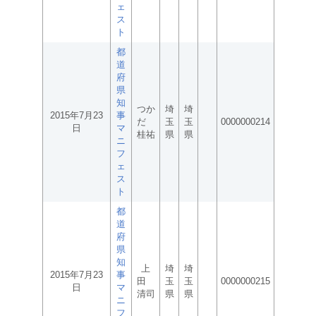
ェ
ス
ト
都
道
府
県
知
つか
埼
埼
2015年7月23
事
だ
玉
玉
0000000214
日
マ
桂祐
県
県
ニ
フ
ェ
ス
ト
都
道
府
県
知
上
埼
埼
2015年7月23
事
田
玉
玉
0000000215
日
マ
清司
県
県
ニ
フ