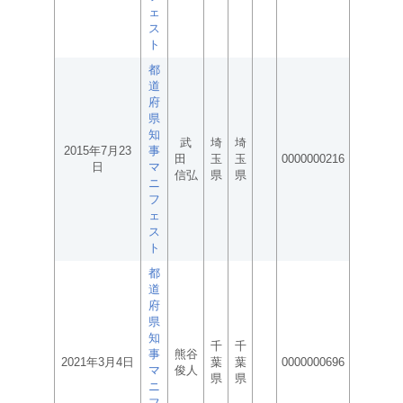
ェ
ス
ト
都
道
府
県
知
武
埼
埼
2015年7月23
事
田
玉
玉
0000000216
日
マ
信弘
県
県
ニ
フ
ェ
ス
ト
都
道
府
県
知
千
千
事
熊谷
2021年3月4日
葉
葉
0000000696
マ
俊人
県
県
ニ
フ