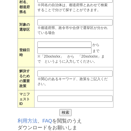
村名、
※同名の自治体は、都道府県とあわせて検索
都道府
することで分けて探すことができます。
県名
対象の
※都道府県、政令市や合併で選挙区が分かれ
選挙区
ている場合
から
登録日
まで
時
※「20xx/xx/xx」 から 「20xx/xx/xx」ま
で というように入力してください。
解決す
るため
※関心のあるキーワード、政策をご記入くだ
の重要
さい。
政策
マニフ
ェスト
ID
利用方法
、
FAQ
を閲覧のうえ
ダウンロードをお願いしま