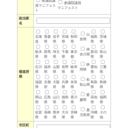
衆議院議
参議院議員
員マニフェス
マニフェスト
ト
政治家
名
山
北海
青森
岩手
宮城
秋田
福島
茨城
形県
道
県
県
県
県
県
県
神
栃木
群馬
埼玉
千葉
東京
新潟
富山
奈川県
県
県
県
県
都
県
県
静
石川
福井
山梨
長野
岐阜
愛知
三重
岡県
都道府
県
県
県
県
県
県
県
県
和
滋賀
京都
大阪
兵庫
奈良
鳥取
島根
歌山県
県
府
府
県
県
県
県
愛
岡山
広島
山口
徳島
香川
高知
福岡
媛県
県
県
県
県
県
県
県
鹿
佐賀
長崎
熊本
大分
宮崎
沖縄
その
児島県
県
県
県
県
県
県
他
市区町