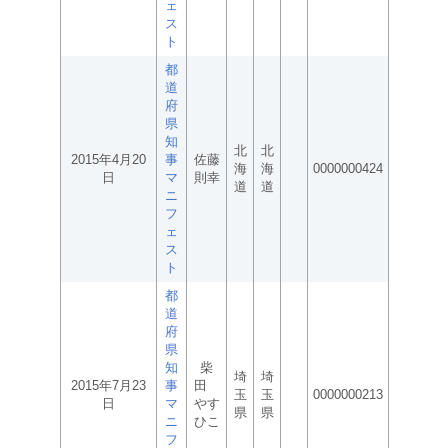
ェ
ス
ト
都
道
府
県
知
北
北
2015年4月20
事
佐藤
海
海
0000000424
日
マ
則幸
道
道
ニ
フ
ェ
ス
ト
都
道
府
県
知
柴
埼
埼
2015年7月23
事
田
玉
玉
0000000213
日
マ
やす
県
県
ニ
ひこ
フ