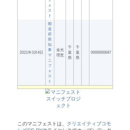
ェ
ス
ト
都
道
府
県
知
千
千
事
金光
2021年3月4日
葉
葉
0000000697
マ
理恵
県
県
ニ
フ
ェ
ス
ト
このマニフェストは、
クリエイティブコモ