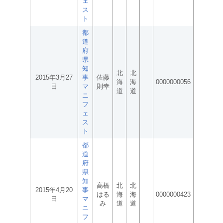
ェ
ス
ト
都
道
府
県
知
北
北
2015年3月27
事
佐藤
海
海
0000000056
日
マ
則幸
道
道
ニ
フ
ェ
ス
ト
都
道
府
県
知
高橋
北
北
2015年4月20
事
はる
海
海
0000000423
日
マ
み
道
道
ニ
フ