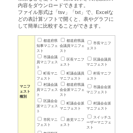
内容をダウンロードできます。
ファイル形式は「tsv」「txt」で、Excelな
どの表計算ソフトで開くと、表やグラフに
して簡単に比較することができます。
都道府県
都道府県議
市長マニフ
知事マニフェ
会議員マニフェ
ェスト
スト
スト
市議会議
区長マニフ
区議会議員
員マニフェス
ェスト
マニフェスト
ト
町長マニ
町議会議員
村長マニフ
フェスト
マニフェスト
ェスト
村議会議
都道府県議
マニフ
市議会会派
員マニフェス
会会派マニフェ
ェスト
マニフェスト
ト
スト
種別
区議会会
町議会会派
村議会会派
派マニフェス
マニフェスト
マニフェスト
ト
スイッチユ
市民マニ
政党マニフ
ーザーマニフェ
フェスト
ェスト
スト