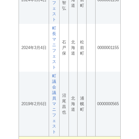
フ
智
道
町
ェ
弘
ス
ト
町
長
マ
石
北
松
ニ
2024年3月4日
戸
海
前
0000001155
フ
保
道
町
ェ
ス
ト
町
議
会
議
沼
員
北
浦
尾
2019年2月6日
マ
海
幌
0000000565
昌
ニ
道
町
也
フ
ェ
ス
ト