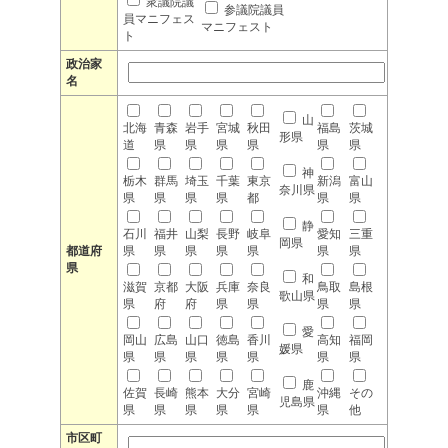
衆議院議
参議院議員
員マニフェス
マニフェスト
ト
政治家
名
山
北海
青森
岩手
宮城
秋田
福島
茨城
形県
道
県
県
県
県
県
県
神
栃木
群馬
埼玉
千葉
東京
新潟
富山
奈川県
県
県
県
県
都
県
県
静
石川
福井
山梨
長野
岐阜
愛知
三重
岡県
都道府
県
県
県
県
県
県
県
県
和
滋賀
京都
大阪
兵庫
奈良
鳥取
島根
歌山県
県
府
府
県
県
県
県
愛
岡山
広島
山口
徳島
香川
高知
福岡
媛県
県
県
県
県
県
県
県
鹿
佐賀
長崎
熊本
大分
宮崎
沖縄
その
児島県
県
県
県
県
県
県
他
市区町