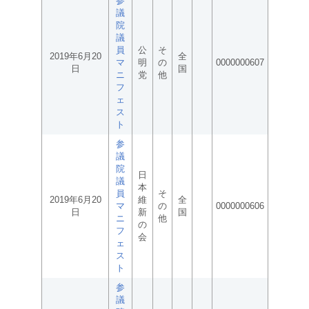
参
議
院
議
員
公
そ
2019年6月20
全
マ
明
の
0000000607
日
国
ニ
党
他
フ
ェ
ス
ト
参
議
院
日
議
本
員
そ
2019年6月20
維
全
マ
の
0000000606
日
新
国
ニ
他
の
フ
会
ェ
ス
ト
参
議