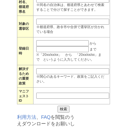
村名、
※同名の自治体は、都道府県とあわせて検索
都道府
することで分けて探すことができます。
県名
対象の
※都道府県、政令市や合併で選挙区が分かれ
選挙区
ている場合
から
登録日
まで
時
※「20xx/xx/xx」 から 「20xx/xx/xx」ま
で というように入力してください。
解決す
るため
※関心のあるキーワード、政策をご記入くだ
の重要
さい。
政策
マニフ
ェスト
ID
利用方法
、
FAQ
を閲覧のう
えダウンロードをお願いし