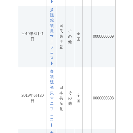
ト
参
議
院
議
国
員
民
そ
2019年6月21
全
マ
民
の
0000000609
日
国
ニ
主
他
フ
党
ェ
ス
ト
参
議
院
議
日
員
本
そ
2019年6月20
全
マ
共
の
0000000608
日
国
ニ
産
他
フ
党
ェ
ス
ト