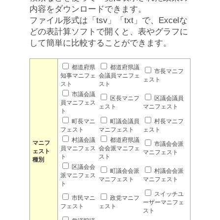
内容をダウンロードできます。
ファイル形式は「tsv」「txt」で、Excelな
どの表計算ソフトで開くと、表やグラフに
して簡単に比較することができます。
都道府県
都道府県議
市長マニフ
知事マニフェ
会議員マニフェ
ェスト
スト
スト
市議会議
区長マニフ
区議会議員
員マニフェス
ェスト
マニフェスト
ト
町長マニ
町議会議員
村長マニフ
フェスト
マニフェスト
ェスト
村議会議
都道府県議
マニフ
市議会会派
員マニフェス
会会派マニフェ
ェスト
マニフェスト
ト
スト
種別
区議会会
町議会会派
村議会会派
派マニフェス
マニフェスト
マニフェスト
ト
スイッチユ
市民マニ
政党マニフ
ーザーマニフェ
フェスト
ェスト
スト