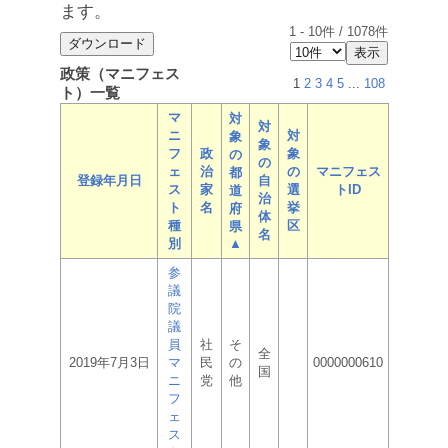
ます。
1
-
10
件 /
1078
件
政策（マニフェス
1
2
3
4
5
...
108
ト）一覧
マ
対
対
ニ
対
象
象
フ
政
象
の
の
ェ
治
の
マニフェス
都
登録年月日
自
ス
家
選
トID
道
治
ト
名
挙
府
体
種
区
県
名
別
▲
参
議
院
議
員
社
そ
全
2019年7月3日
マ
民
の
0000000610
国
ニ
党
他
フ
ェ
ス