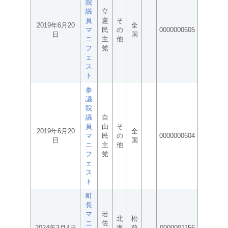
院
議
立
員
憲
そ
2019年6月20
全
マ
民
の
0000000605
日
国
ニ
主
他
フ
党
ェ
ス
ト
参
議
院
議
自
員
由
そ
2019年6月20
全
マ
民
の
0000000604
日
国
ニ
主
他
フ
党
ェ
ス
ト
町
長
マ
若
北
松
ニ
佐
2024年3月4日
海
前
0000001156