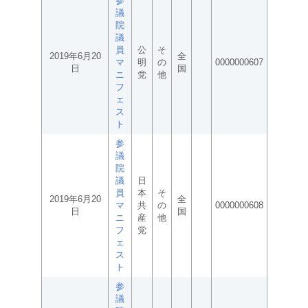
参
議
院
議
員
公
そ
2019年6月20
全
マ
明
の
0000000607
日
国
ニ
党
他
フ
ェ
ス
ト
参
議
院
議
日
員
本
そ
2019年6月20
全
マ
共
の
0000000608
日
国
ニ
産
他
フ
党
ェ
ス
ト
参
議