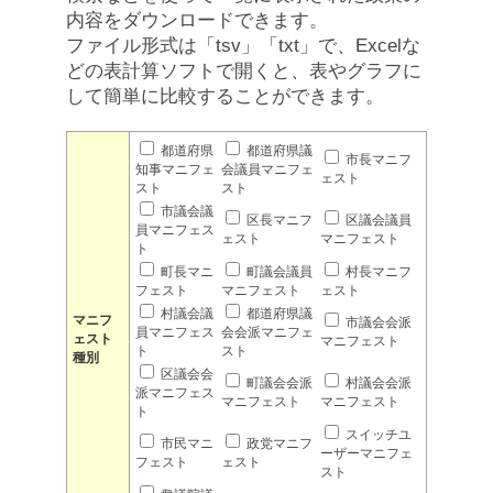
内容をダウンロードできます。
ファイル形式は「tsv」「txt」で、Excelな
どの表計算ソフトで開くと、表やグラフに
して簡単に比較することができます。
都道府県
都道府県議
市長マニフ
知事マニフェ
会議員マニフェ
ェスト
スト
スト
市議会議
区長マニフ
区議会議員
員マニフェス
ェスト
マニフェスト
ト
町長マニ
町議会議員
村長マニフ
フェスト
マニフェスト
ェスト
村議会議
都道府県議
マニフ
市議会会派
員マニフェス
会会派マニフェ
ェスト
マニフェスト
ト
スト
種別
区議会会
町議会会派
村議会会派
派マニフェス
マニフェスト
マニフェスト
ト
スイッチユ
市民マニ
政党マニフ
ーザーマニフェ
フェスト
ェスト
スト