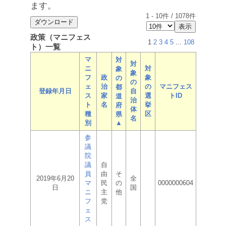
ます。
1
-
10
件 /
1078
件
政策（マニフェス
1
2
3
4
5
...
108
ト）一覧
マ
対
対
ニ
対
象
象
フ
政
象
の
の
ェ
治
の
マニフェス
都
登録年月日
自
ス
家
選
トID
道
治
ト
名
挙
府
体
種
区
県
名
別
▲
参
議
院
議
自
員
由
そ
2019年6月20
全
マ
民
の
0000000604
日
国
ニ
主
他
フ
党
ェ
ス