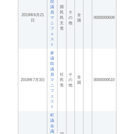
院
議
国
員
民
そ
2019年6月21
全
マ
民
の
0000000609
日
国
ニ
主
他
フ
党
ェ
ス
ト
参
議
院
議
員
社
そ
全
2019年7月3日
マ
民
の
0000000610
国
ニ
党
他
フ
ェ
ス
ト
町
議
会
議
沼