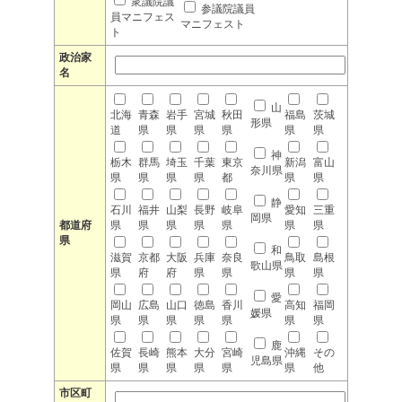
衆議院議
参議院議員
員マニフェス
マニフェスト
ト
政治家
名
山
北海
青森
岩手
宮城
秋田
福島
茨城
形県
道
県
県
県
県
県
県
神
栃木
群馬
埼玉
千葉
東京
新潟
富山
奈川県
県
県
県
県
都
県
県
静
石川
福井
山梨
長野
岐阜
愛知
三重
岡県
都道府
県
県
県
県
県
県
県
県
和
滋賀
京都
大阪
兵庫
奈良
鳥取
島根
歌山県
県
府
府
県
県
県
県
愛
岡山
広島
山口
徳島
香川
高知
福岡
媛県
県
県
県
県
県
県
県
鹿
佐賀
長崎
熊本
大分
宮崎
沖縄
その
児島県
県
県
県
県
県
県
他
市区町