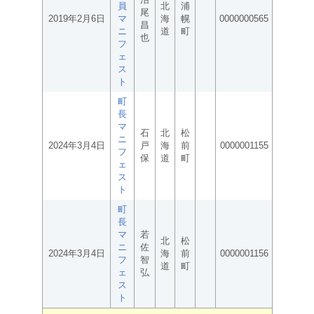
員
北
浦
尾
2019年2月6日
マ
海
幌
0000000565
昌
ニ
道
町
也
フ
ェ
ス
ト
町
長
マ
石
北
松
ニ
2024年3月4日
戸
海
前
0000001155
フ
保
道
町
ェ
ス
ト
町
長
マ
若
北
松
ニ
佐
2024年3月4日
海
前
0000001156
フ
智
道
町
ェ
弘
ス
ト