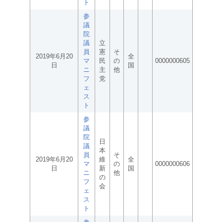
ト
参
議
院
議
立
員
憲
そ
2019年6月20
全
マ
民
の
0000000605
日
国
ニ
主
他
フ
党
ェ
ス
ト
参
議
院
日
議
本
員
そ
2019年6月20
維
全
マ
の
0000000606
日
新
国
ニ
他
の
フ
会
ェ
ス
ト