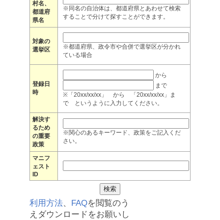
村名、
※同名の自治体は、都道府県とあわせて検索
都道府
することで分けて探すことができます。
県名
対象の
※都道府県、政令市や合併で選挙区が分かれ
選挙区
ている場合
から
登録日
まで
時
※「20xx/xx/xx」 から 「20xx/xx/xx」ま
で というように入力してください。
解決す
るため
※関心のあるキーワード、政策をご記入くだ
の重要
さい。
政策
マニフ
ェスト
ID
利用方法
、
FAQ
を閲覧のう
えダウンロードをお願いし