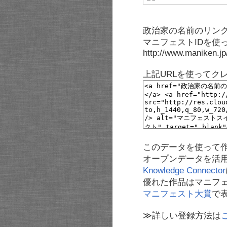
政治家の名前のリンク
マニフェストIDを使
http://www.maniken.j
上記URLを使ってク
このデータを使って
オープンデータを活
Knowledge Connector
優れた作品はマニフ
マニフェスト大賞
で
≫詳しい登録方法は