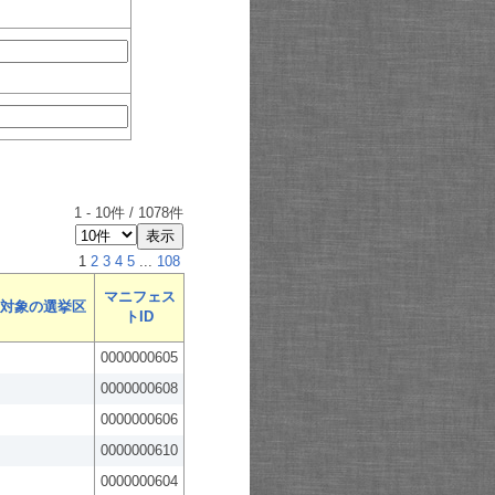
1
-
10
件 /
1078
件
1
2
3
4
5
...
108
マニフェス
対象の選挙区
トID
0000000605
0000000608
0000000606
0000000610
0000000604