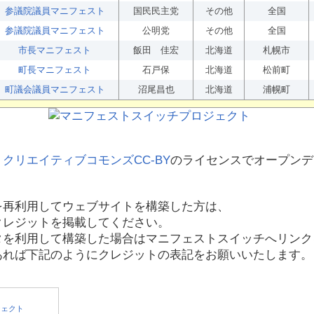
参議院議員マニフェスト
国民民主党
その他
全国
参議院議員マニフェスト
公明党
その他
全国
市長マニフェスト
飯田 佳宏
北海道
札幌市
町長マニフェスト
石戸保
北海道
松前町
町議会議員マニフェスト
沼尾昌也
北海道
浦幌町
、
クリエイティブコモンズCC-BY
のライセンスでオープンデ
を再利用してウェブサイトを構築した方は、
クレジットを掲載してください。
タを利用して構築した場合はマニフェストスイッチへリンク
あれば下記のようにクレジットの表記をお願いいたします。