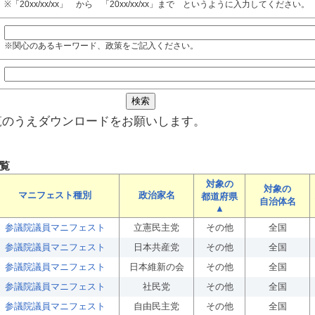
※「20xx/xx/xx」 から 「20xx/xx/xx」まで というように入力してください。
※関心のあるキーワード、政策をご記入ください。
覧のうえダウンロードをお願いします。
覧
対象の
対象の
マニフェスト種別
政治家名
都道府県
自治体名
▲
参議院議員マニフェスト
立憲民主党
その他
全国
参議院議員マニフェスト
日本共産党
その他
全国
参議院議員マニフェスト
日本維新の会
その他
全国
参議院議員マニフェスト
社民党
その他
全国
参議院議員マニフェスト
自由民主党
その他
全国