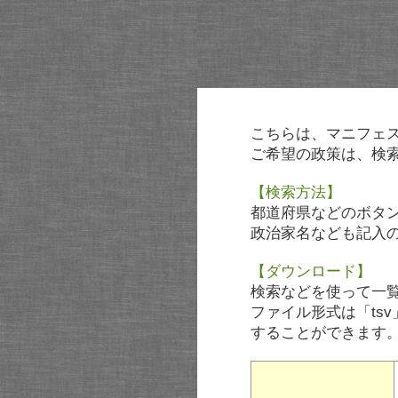
こちらは、マニフェ
ご希望の政策は、検
【検索方法】
都道府県などのボタ
政治家名なども記入
【ダウンロード】
検索などを使って一
ファイル形式は「tsv
することができます