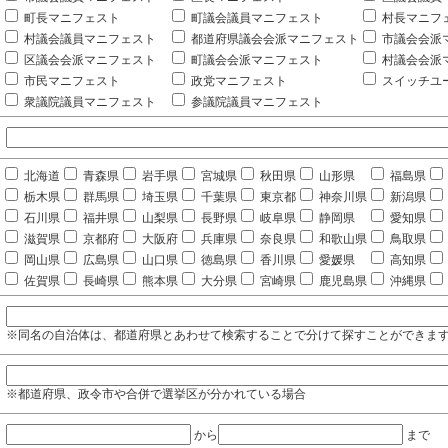
町長マニフェスト
町議会議員マニフェスト
村長マニフ
村議会議員マニフェスト
都道府県議会会派マニフェスト
市議会会派
区議会会派マニフェスト
町議会会派マニフェスト
村議会会派
市民マニフェスト
政党マニフェスト
スイッチユ
衆議院議員マニフェスト
参議院議員マニフェスト
北海道
青森県
岩手県
宮城県
秋田県
山形県
福島県
栃木県
群馬県
埼玉県
千葉県
東京都
神奈川県
新潟県
石川県
福井県
山梨県
長野県
岐阜県
静岡県
愛知県
滋賀県
京都府
大阪府
兵庫県
奈良県
和歌山県
鳥取県
岡山県
広島県
山口県
徳島県
香川県
愛媛県
高知県
佐賀県
長崎県
熊本県
大分県
宮崎県
鹿児島県
沖縄県
※同名の自治体は、都道府県とあわせて検索することで分けて探すことができま
※都道府県、政令市や合併で選挙区が分かれている場合
から
まで