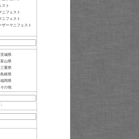
ェスト
マニフェスト
マニフェスト
ーザーマニフェスト
茨城県
富山県
三重県
島根県
福岡県
その他
す。