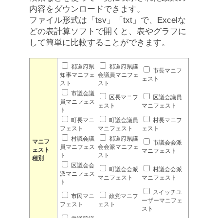
内容をダウンロードできます。
ファイル形式は「tsv」「txt」で、Excelな
どの表計算ソフトで開くと、表やグラフに
して簡単に比較することができます。
都道府県
都道府県議
市長マニフ
知事マニフェ
会議員マニフェ
ェスト
スト
スト
市議会議
区長マニフ
区議会議員
員マニフェス
ェスト
マニフェスト
ト
町長マニ
町議会議員
村長マニフ
フェスト
マニフェスト
ェスト
村議会議
都道府県議
マニフ
市議会会派
員マニフェス
会会派マニフェ
ェスト
マニフェスト
ト
スト
種別
区議会会
町議会会派
村議会会派
派マニフェス
マニフェスト
マニフェスト
ト
スイッチユ
市民マニ
政党マニフ
ーザーマニフェ
フェスト
ェスト
スト