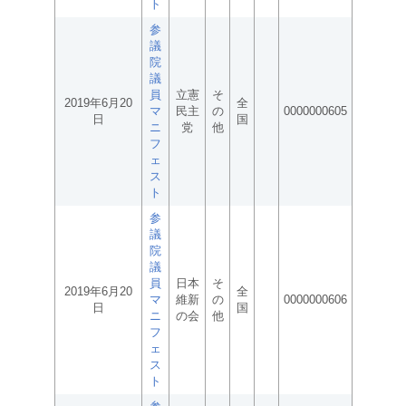
ト
参
議
院
議
員
立憲
そ
2019年6月20
全
マ
民主
の
0000000605
日
国
ニ
党
他
フ
ェ
ス
ト
参
議
院
議
員
日本
そ
2019年6月20
全
マ
維新
の
0000000606
日
国
ニ
の会
他
フ
ェ
ス
ト