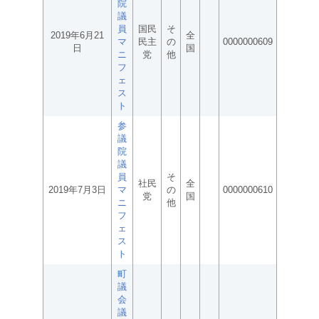
院
議
員
国民
そ
2019年6月21
全
マ
民主
の
0000000609
日
国
ニ
党
他
フ
ェ
ス
ト
参
議
院
議
員
そ
社民
全
2019年7月3日
マ
の
0000000610
党
国
ニ
他
フ
ェ
ス
ト
町
議
会
議