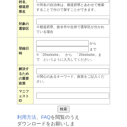
村名、
※同名の自治体は、都道府県とあわせて検索
都道府
することで分けて探すことができます。
県名
対象の
※都道府県、政令市や合併で選挙区が分かれ
選挙区
ている場合
から
登録日
まで
時
※「20xx/xx/xx」 から 「20xx/xx/xx」ま
で というように入力してください。
解決す
るため
※関心のあるキーワード、政策をご記入くだ
の重要
さい。
政策
マニフ
ェスト
ID
利用方法
、
FAQ
を閲覧のうえ
ダウンロードをお願いしま