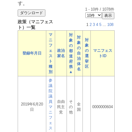
す。
1
-
10
件 /
1078
件
政策（マニフェス
1
2
3
4
5
...
108
ト）一覧
マ
対
対
ニ
対
象
象
フ
象
の
の
ェ
政治
の
マニフェス
都
登録年月日
自
ス
家名
選
トID
道
治
ト
挙
府
体
種
区
県
名
別
▲
参
議
院
議
員
自由
そ
2019年6月20
全
マ
民主
の
0000000604
日
国
ニ
党
他
フ
ェ
ス