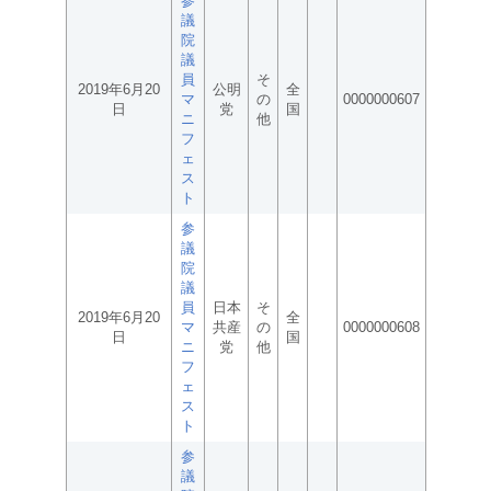
参
議
院
議
員
そ
2019年6月20
公明
全
マ
の
0000000607
日
党
国
ニ
他
フ
ェ
ス
ト
参
議
院
議
員
日本
そ
2019年6月20
全
マ
共産
の
0000000608
日
国
ニ
党
他
フ
ェ
ス
ト
参
議