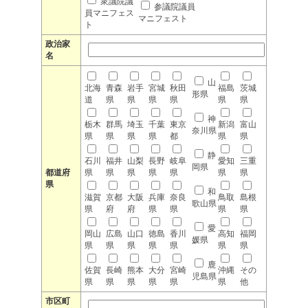
衆議院議
参議院議員
員マニフェス
マニフェスト
ト
政治家
名
山
北海
青森
岩手
宮城
秋田
福島
茨城
形県
道
県
県
県
県
県
県
神
栃木
群馬
埼玉
千葉
東京
新潟
富山
奈川県
県
県
県
県
都
県
県
静
石川
福井
山梨
長野
岐阜
愛知
三重
岡県
都道府
県
県
県
県
県
県
県
県
和
滋賀
京都
大阪
兵庫
奈良
鳥取
島根
歌山県
県
府
府
県
県
県
県
愛
岡山
広島
山口
徳島
香川
高知
福岡
媛県
県
県
県
県
県
県
県
鹿
佐賀
長崎
熊本
大分
宮崎
沖縄
その
児島県
県
県
県
県
県
県
他
市区町