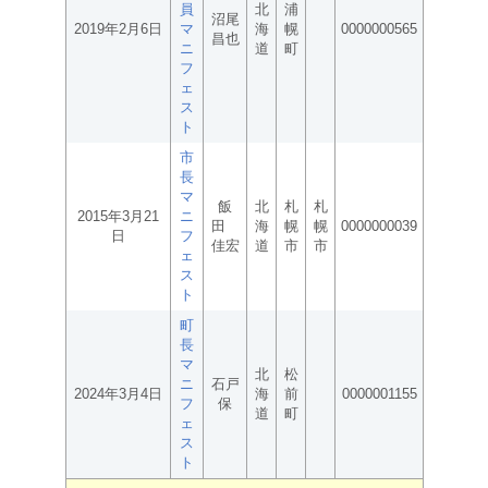
員
北
浦
沼尾
2019年2月6日
マ
海
幌
0000000565
昌也
ニ
道
町
フ
ェ
ス
ト
市
長
マ
飯
北
札
札
2015年3月21
ニ
田
海
幌
幌
0000000039
日
フ
佳宏
道
市
市
ェ
ス
ト
町
長
マ
北
松
ニ
石戸
2024年3月4日
海
前
0000001155
フ
保
道
町
ェ
ス
ト