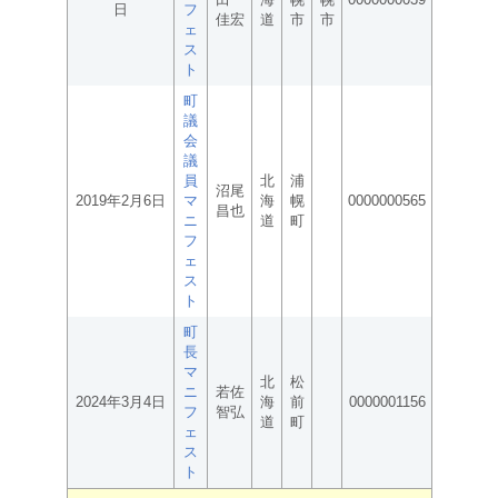
日
フ
佳宏
道
市
市
ェ
ス
ト
町
議
会
議
員
北
浦
沼尾
2019年2月6日
マ
海
幌
0000000565
昌也
ニ
道
町
フ
ェ
ス
ト
町
長
マ
北
松
ニ
若佐
2024年3月4日
海
前
0000001156
フ
智弘
道
町
ェ
ス
ト