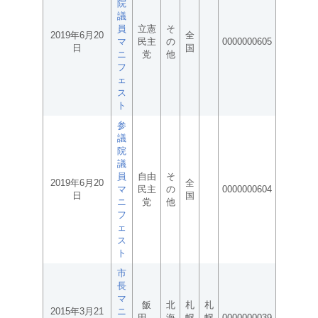
院
議
員
立憲
そ
2019年6月20
全
マ
民主
の
0000000605
日
国
ニ
党
他
フ
ェ
ス
ト
参
議
院
議
員
自由
そ
2019年6月20
全
マ
民主
の
0000000604
日
国
ニ
党
他
フ
ェ
ス
ト
市
長
マ
飯
北
札
札
2015年3月21
ニ
田
海
幌
幌
0000000039