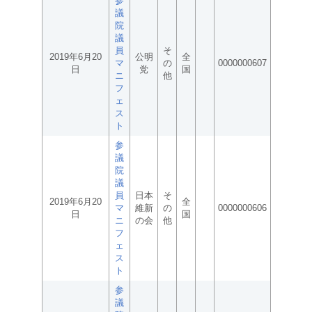
参
議
院
議
員
そ
2019年6月20
公明
全
マ
の
0000000607
日
党
国
ニ
他
フ
ェ
ス
ト
参
議
院
議
員
日本
そ
2019年6月20
全
マ
維新
の
0000000606
日
国
ニ
の会
他
フ
ェ
ス
ト
参
議