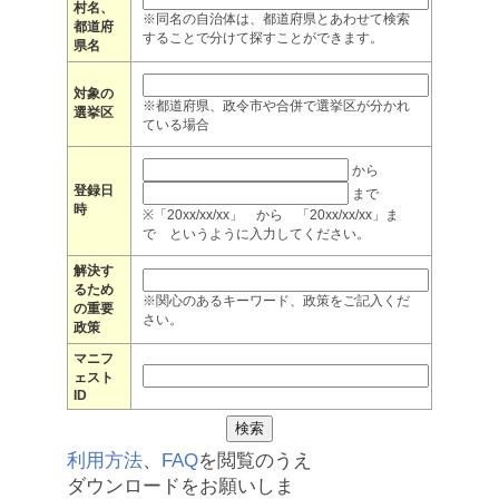
村名、
※同名の自治体は、都道府県とあわせて検索
都道府
することで分けて探すことができます。
県名
対象の
※都道府県、政令市や合併で選挙区が分かれ
選挙区
ている場合
から
登録日
まで
時
※「20xx/xx/xx」 から 「20xx/xx/xx」ま
で というように入力してください。
解決す
るため
※関心のあるキーワード、政策をご記入くだ
の重要
さい。
政策
マニフ
ェスト
ID
利用方法
、
FAQ
を閲覧のうえ
ダウンロードをお願いしま