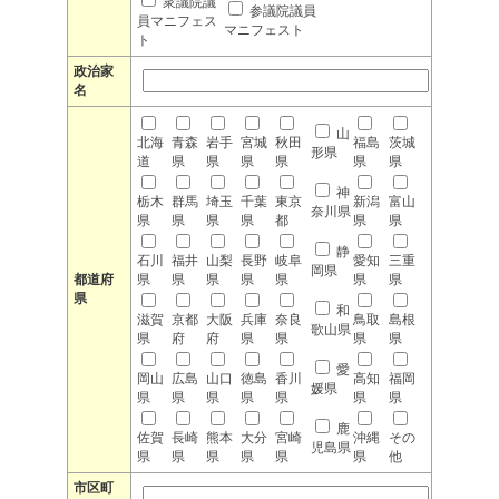
衆議院議
参議院議員
員マニフェス
マニフェスト
ト
政治家
名
山
北海
青森
岩手
宮城
秋田
福島
茨城
形県
道
県
県
県
県
県
県
神
栃木
群馬
埼玉
千葉
東京
新潟
富山
奈川県
県
県
県
県
都
県
県
静
石川
福井
山梨
長野
岐阜
愛知
三重
岡県
都道府
県
県
県
県
県
県
県
県
和
滋賀
京都
大阪
兵庫
奈良
鳥取
島根
歌山県
県
府
府
県
県
県
県
愛
岡山
広島
山口
徳島
香川
高知
福岡
媛県
県
県
県
県
県
県
県
鹿
佐賀
長崎
熊本
大分
宮崎
沖縄
その
児島県
県
県
県
県
県
県
他
市区町