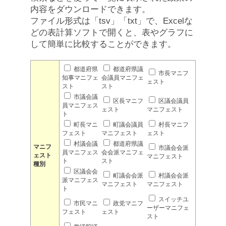
内容をダウンロードできます。
ファイル形式は「tsv」「txt」で、Excelな
どの表計算ソフトで開くと、表やグラフに
して簡単に比較することができます。
都道府県
都道府県議
市長マニフ
知事マニフェ
会議員マニフェ
ェスト
スト
スト
市議会議
区長マニフ
区議会議員
員マニフェス
ェスト
マニフェスト
ト
町長マニ
町議会議員
村長マニフ
フェスト
マニフェスト
ェスト
村議会議
都道府県議
マニフ
市議会会派
員マニフェス
会会派マニフェ
ェスト
マニフェスト
ト
スト
種別
区議会会
町議会会派
村議会会派
派マニフェス
マニフェスト
マニフェスト
ト
スイッチユ
市民マニ
政党マニフ
ーザーマニフェ
フェスト
ェスト
スト