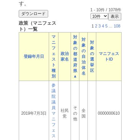
す。
1
-
10
件 /
1078
件
政策（マニフェス
1
2
3
4
5
...
108
ト）一覧
マ
対
対
ニ
対
象
象
フ
象
の
の
ェ
政治
の
マニフェス
都
登録年月日
自
ス
家名
選
トID
道
治
ト
挙
府
体
種
区
県
名
別
▲
参
議
院
議
員
そ
社民
全
2019年7月3日
マ
の
0000000610
党
国
ニ
他
フ
ェ
ス