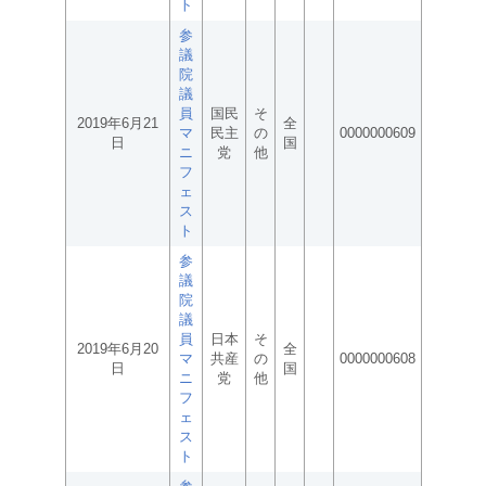
ト
参
議
院
議
員
国民
そ
2019年6月21
全
マ
民主
の
0000000609
日
国
ニ
党
他
フ
ェ
ス
ト
参
議
院
議
員
日本
そ
2019年6月20
全
マ
共産
の
0000000608
日
国
ニ
党
他
フ
ェ
ス
ト