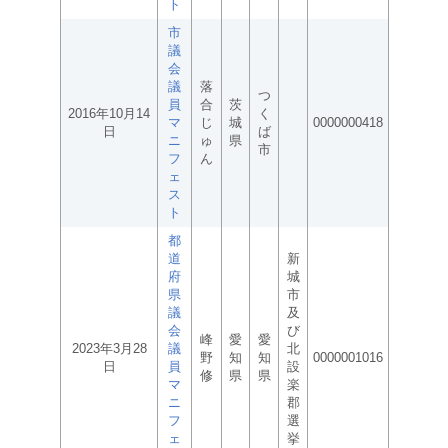
ト
市
議
会
議
落
つ
員
合
茨
2016年10月14
く
マ
じ
城
0000000418
日
ば
ニ
ゅ
県
市
フ
ん
ェ
ス
ト
都
道
新
府
城
県
市
議
及
会
び
峰
愛
愛
2023年3月28
議
北
野
知
知
0000001016
日
員
設
修
県
県
マ
楽
ニ
郡
フ
選
ェ
挙