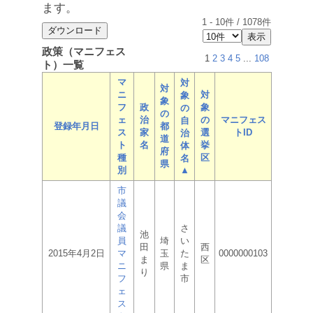
ます。
1
-
10
件 /
1078
件
政策（マニフェス
1
2
3
4
5
...
108
ト）一覧
マ
対
対
ニ
対
象
象
フ
政
象
の
の
ェ
治
の
マニフェス
自
登録年月日
都
ス
家
選
トID
治
道
ト
名
挙
体
府
種
区
名
県
別
▲
市
議
会
議
さ
池
員
埼
い
田
西
2015年4月2日
マ
玉
た
0000000103
ま
区
ニ
県
ま
り
フ
市
ェ
ス