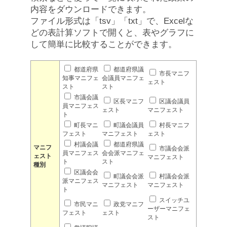
内容をダウンロードできます。
ファイル形式は「tsv」「txt」で、Excelな
どの表計算ソフトで開くと、表やグラフに
して簡単に比較することができます。
都道府県
都道府県議
市長マニフ
知事マニフェ
会議員マニフェ
ェスト
スト
スト
市議会議
区長マニフ
区議会議員
員マニフェス
ェスト
マニフェスト
ト
町長マニ
町議会議員
村長マニフ
フェスト
マニフェスト
ェスト
村議会議
都道府県議
マニフ
市議会会派
員マニフェス
会会派マニフェ
ェスト
マニフェスト
ト
スト
種別
区議会会
町議会会派
村議会会派
派マニフェス
マニフェスト
マニフェスト
ト
スイッチユ
市民マニ
政党マニフ
ーザーマニフェ
フェスト
ェスト
スト