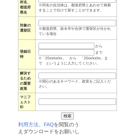
村名、
※同名の自治体は、都道府県とあわせて検索
都道府
することで分けて探すことができます。
県名
対象の
※都道府県、政令市や合併で選挙区が分かれ
選挙区
ている場合
から
登録日
まで
時
※「20xx/xx/xx」 から 「20xx/xx/xx」ま
で というように入力してください。
解決す
るため
※関心のあるキーワード、政策をご記入くだ
の重要
さい。
政策
マニフ
ェスト
ID
利用方法
、
FAQ
を閲覧のう
えダウンロードをお願いし