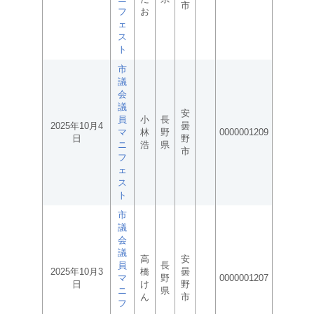
市
フ
お
ェ
ス
ト
市
議
会
議
安
員
小
長
2025年10月4
曇
マ
林
野
0000001209
日
野
ニ
浩
県
市
フ
ェ
ス
ト
市
議
会
議
高
安
員
長
2025年10月3
橋
曇
マ
野
0000001207
日
け
野
ニ
県
ん
市
フ