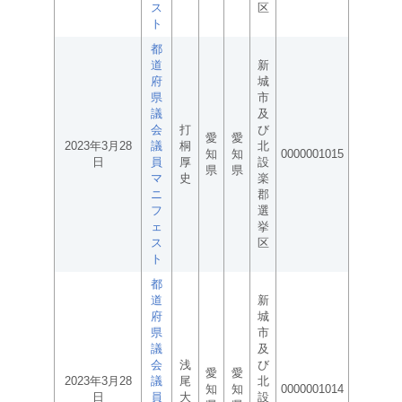
ス
区
ト
都
道
新
府
城
県
市
議
及
会
打
び
愛
愛
2023年3月28
議
桐
北
知
知
0000001015
日
員
厚
設
県
県
マ
史
楽
ニ
郡
フ
選
ェ
挙
ス
区
ト
都
道
新
府
城
県
市
議
及
会
浅
び
愛
愛
2023年3月28
議
尾
北
知
知
0000001014
日
員
大
設