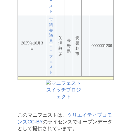
ェ
ス
ト
市
議
会
議
矢
安
員
長
2025年10月3
澤
曇
マ
野
0000001206
日
毅
野
ニ
県
彦
市
フ
ェ
ス
ト
このマニフェストは、
クリエイティブコモ
ンズCC-BY
のライセンスでオープンデータ
として提供されています。