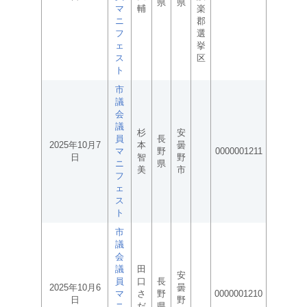
県
県
マ
輔
楽
ニ
郡
フ
選
ェ
挙
ス
区
ト
市
議
会
議
杉
安
員
長
2025年10月7
本
曇
マ
野
0000001211
日
智
野
ニ
県
美
市
フ
ェ
ス
ト
市
議
会
議
田
安
員
口
長
2025年10月6
曇
マ
さ
野
0000001210
日
野
ニ
だ
県