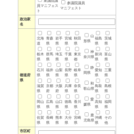
衆議院議
参議院議員
員マニフェス
マニフェスト
ト
政治家
名
山
北海
青森
岩手
宮城
秋田
福島
茨城
形県
道
県
県
県
県
県
県
神
栃木
群馬
埼玉
千葉
東京
新潟
富山
奈川県
県
県
県
県
都
県
県
静
石川
福井
山梨
長野
岐阜
愛知
三重
岡県
都道府
県
県
県
県
県
県
県
県
和
滋賀
京都
大阪
兵庫
奈良
鳥取
島根
歌山県
県
府
府
県
県
県
県
愛
岡山
広島
山口
徳島
香川
高知
福岡
媛県
県
県
県
県
県
県
県
鹿
佐賀
長崎
熊本
大分
宮崎
沖縄
その
児島県
県
県
県
県
県
県
他
市区町