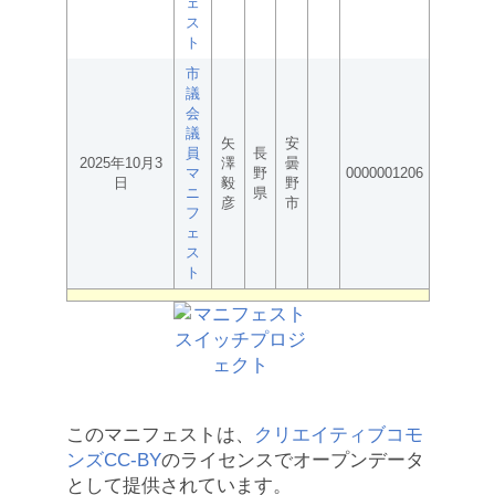
ェ
ス
ト
市
議
会
議
矢
安
員
長
2025年10月3
澤
曇
マ
野
0000001206
日
毅
野
ニ
県
彦
市
フ
ェ
ス
ト
このマニフェストは、
クリエイティブコモ
ンズCC-BY
のライセンスでオープンデータ
として提供されています。