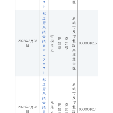
ス
区
ト
都
道
新
府
城
県
市
議
及
会
打
び
愛
愛
2023年3月28
議
桐
北
知
知
0000001015
日
員
厚
設
県
県
マ
史
楽
ニ
郡
フ
選
ェ
挙
ス
区
ト
都
道
新
府
城
県
市
議
及
会
浅
び
愛
愛
2023年3月28
議
尾
北
知
知
0000001014
日
員
大
設