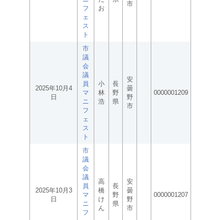
市
フ
お
ェ
ス
ト
市
議
会
議
安
員
小
長
2025年10月4
曇
マ
林
野
0000001209
日
野
ニ
浩
県
市
フ
ェ
ス
ト
市
議
会
議
高
安
員
長
2025年10月3
橋
曇
マ
野
0000001207
日
け
野
ニ
県
ん
市
フ