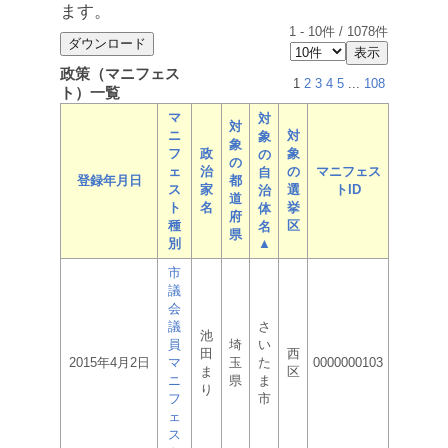
ます。
1
-
10
件 /
1078
件
政策（マニフェス
1
2
3
4
5
...
108
ト）一覧
マ
対
対
ニ
対
象
象
フ
政
象
の
の
ェ
治
の
マニフェス
自
登録年月日
都
ス
家
選
トID
治
道
ト
名
挙
体
府
種
区
名
県
別
▲
市
議
会
議
さ
池
員
埼
い
田
西
2015年4月2日
マ
玉
た
0000000103
ま
区
ニ
県
ま
り
フ
市
ェ
ス