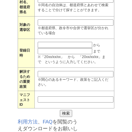
村名、
※同名の自治体は、都道府県とあわせて検索
都道府
することで分けて探すことができます。
県名
対象の
※都道府県、政令市や合併で選挙区が分かれ
選挙区
ている場合
から
登録日
まで
時
※「20xx/xx/xx」 から 「20xx/xx/xx」ま
で というように入力してください。
解決す
るため
※関心のあるキーワード、政策をご記入くだ
の重要
さい。
政策
マニフ
ェスト
ID
利用方法
、
FAQ
を閲覧のう
えダウンロードをお願いし