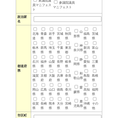
衆議院議
参議院議員
員マニフェス
マニフェスト
ト
政治家
名
山
北海
青森
岩手
宮城
秋田
福島
茨城
形県
道
県
県
県
県
県
県
神
栃木
群馬
埼玉
千葉
東京
新潟
富山
奈川県
県
県
県
県
都
県
県
静
石川
福井
山梨
長野
岐阜
愛知
三重
岡県
都道府
県
県
県
県
県
県
県
県
和
滋賀
京都
大阪
兵庫
奈良
鳥取
島根
歌山県
県
府
府
県
県
県
県
愛
岡山
広島
山口
徳島
香川
高知
福岡
媛県
県
県
県
県
県
県
県
鹿
佐賀
長崎
熊本
大分
宮崎
沖縄
その
児島県
県
県
県
県
県
県
他
市区町