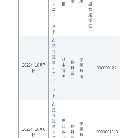
県
県
マ
輔
楽
ニ
郡
フ
選
ェ
挙
ス
区
ト
市
議
会
議
杉
安
員
長
2025年10月7
本
曇
マ
野
0000001211
日
智
野
ニ
県
美
市
フ
ェ
ス
ト
市
議
会
議
田
安
員
口
長
2025年10月6
曇
マ
さ
野
0000001210
日
野
ニ
だ
県