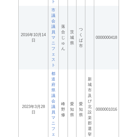
ト
市
議
会
議
落
つ
員
合
茨
2016年10月14
く
マ
じ
城
0000000418
日
ば
ニ
ゅ
県
市
フ
ん
ェ
ス
ト
都
道
新
府
城
県
市
議
及
会
び
峰
愛
愛
2023年3月28
議
北
野
知
知
0000001016
日
員
設
修
県
県
マ
楽
ニ
郡
フ
選
ェ
挙