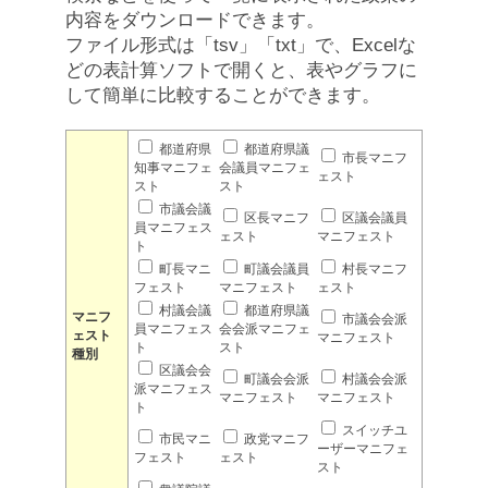
内容をダウンロードできます。
ファイル形式は「tsv」「txt」で、Excelな
どの表計算ソフトで開くと、表やグラフに
して簡単に比較することができます。
都道府県
都道府県議
市長マニフ
知事マニフェ
会議員マニフェ
ェスト
スト
スト
市議会議
区長マニフ
区議会議員
員マニフェス
ェスト
マニフェスト
ト
町長マニ
町議会議員
村長マニフ
フェスト
マニフェスト
ェスト
村議会議
都道府県議
マニフ
市議会会派
員マニフェス
会会派マニフェ
ェスト
マニフェスト
ト
スト
種別
区議会会
町議会会派
村議会会派
派マニフェス
マニフェスト
マニフェスト
ト
スイッチユ
市民マニ
政党マニフ
ーザーマニフェ
フェスト
ェスト
スト