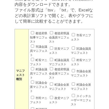
内容をダウンロードできます。
ファイル形式は「tsv」「txt」で、Excelな
どの表計算ソフトで開くと、表やグラフに
して簡単に比較することができます。
都道府県
都道府県議
市長マニフ
知事マニフェ
会議員マニフェ
ェスト
スト
スト
市議会議
区長マニフ
区議会議員
員マニフェス
ェスト
マニフェスト
ト
町長マニ
町議会議員
村長マニフ
フェスト
マニフェスト
ェスト
村議会議
都道府県議
マニフ
市議会会派
員マニフェス
会会派マニフェ
ェスト
マニフェスト
ト
スト
種別
区議会会
町議会会派
村議会会派
派マニフェス
マニフェスト
マニフェスト
ト
スイッチユ
市民マニ
政党マニフ
ーザーマニフェ
フェスト
ェスト
スト