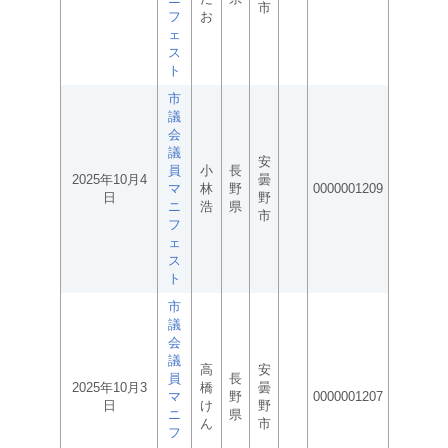
市
フ
お
ェ
ス
ト
市
議
会
議
安
員
小
長
2025年10月4
曇
マ
林
野
0000001209
日
野
ニ
浩
県
市
フ
ェ
ス
ト
市
議
会
議
高
安
員
長
2025年10月3
橋
曇
マ
野
0000001207
日
け
野
ニ
県
ん
市
フ