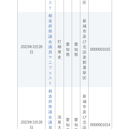
ス
区
ト
都
道
新
府
城
県
市
議
及
会
打
び
愛
愛
2023年3月28
議
桐
北
知
知
0000001015
日
員
厚
設
県
県
マ
史
楽
ニ
郡
フ
選
ェ
挙
ス
区
ト
都
道
新
府
城
県
市
議
及
会
浅
び
愛
愛
2023年3月28
議
尾
北
知
知
0000001014
日
員
大
設