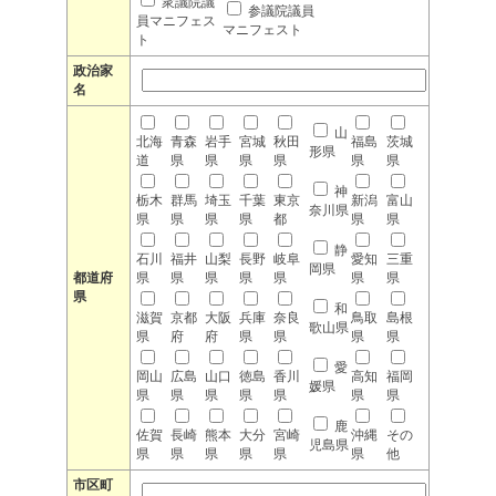
衆議院議
参議院議員
員マニフェス
マニフェスト
ト
政治家
名
山
北海
青森
岩手
宮城
秋田
福島
茨城
形県
道
県
県
県
県
県
県
神
栃木
群馬
埼玉
千葉
東京
新潟
富山
奈川県
県
県
県
県
都
県
県
静
石川
福井
山梨
長野
岐阜
愛知
三重
岡県
都道府
県
県
県
県
県
県
県
県
和
滋賀
京都
大阪
兵庫
奈良
鳥取
島根
歌山県
県
府
府
県
県
県
県
愛
岡山
広島
山口
徳島
香川
高知
福岡
媛県
県
県
県
県
県
県
県
鹿
佐賀
長崎
熊本
大分
宮崎
沖縄
その
児島県
県
県
県
県
県
県
他
市区町