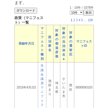
ます。
1
-
10
件 /
1078
件
政策（マニフェス
1
2
3
4
5
...
108
ト）一覧
マ
対
対
ニ
対
象
象
フ
政
象
の
の
ェ
治
の
マニフェス
自
登録年月日
都
ス
家
選
トID
治
道
ト
名
挙
体
府
種
区
名
県
別
▲
市
議
会
議
さ
池
員
埼
い
田
西
2015年4月2日
マ
玉
た
0000000103
ま
区
ニ
県
ま
り
フ
市
ェ
ス