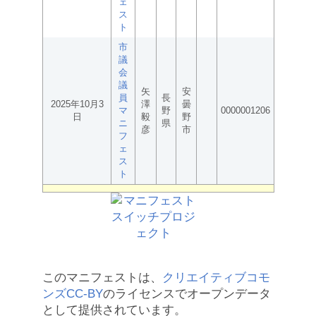
ェ
ス
ト
市
議
会
議
矢
安
員
長
2025年10月3
澤
曇
マ
野
0000001206
日
毅
野
ニ
県
彦
市
フ
ェ
ス
ト
このマニフェストは、
クリエイティブコモ
ンズCC-BY
のライセンスでオープンデータ
として提供されています。