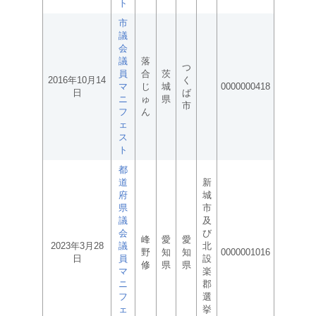
ト
市
議
会
議
落
つ
員
合
茨
2016年10月14
く
マ
じ
城
0000000418
日
ば
ニ
ゅ
県
市
フ
ん
ェ
ス
ト
都
道
新
府
城
県
市
議
及
会
び
峰
愛
愛
2023年3月28
議
北
野
知
知
0000001016
日
員
設
修
県
県
マ
楽
ニ
郡
フ
選
ェ
挙