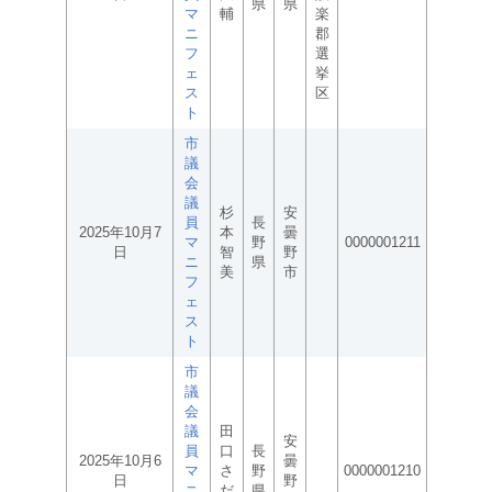
県
県
マ
輔
楽
ニ
郡
フ
選
ェ
挙
ス
区
ト
市
議
会
議
杉
安
員
長
2025年10月7
本
曇
マ
野
0000001211
日
智
野
ニ
県
美
市
フ
ェ
ス
ト
市
議
会
議
田
安
員
口
長
2025年10月6
曇
マ
さ
野
0000001210
日
野
ニ
だ
県