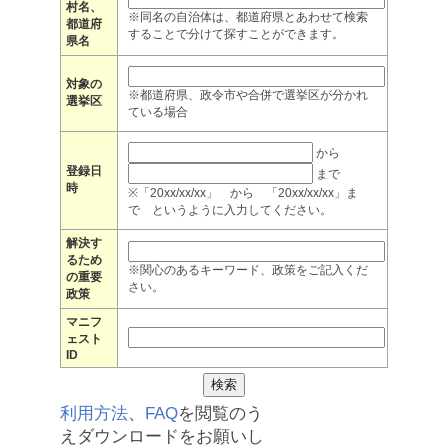
村名、
※同名の自治体は、都道府県とあわせて検索
都道府
することで分けて探すことができます。
県名
対象の
※都道府県、政令市や合併で選挙区が分かれ
選挙区
ている場合
から
登録日
まで
時
※「20xx/xx/xx」 から 「20xx/xx/xx」ま
で というように入力してください。
解決す
るため
※関心のあるキーワード、政策をご記入くだ
の重要
さい。
政策
マニフ
ェスト
ID
利用方法
、
FAQ
を閲覧のう
えダウンロードをお願いし