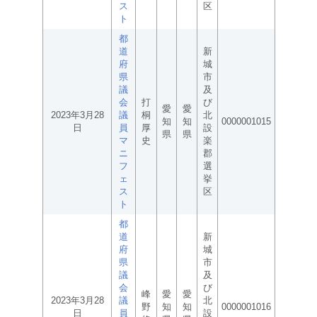
ス
区
ト
都
道
新
府
城
県
市
議
及
会
打
び
愛
愛
2023年3月28
議
桐
北
知
知
0000001015
日
員
厚
設
県
県
マ
史
楽
ニ
郡
フ
選
ェ
挙
ス
区
ト
都
道
新
府
城
県
市
議
及
会
び
峰
愛
愛
2023年3月28
議
北
野
知
知
0000001016
日
員
設