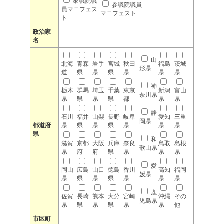
衆議院議
参議院議員
員マニフェス
マニフェスト
ト
政治家
名
山
北海
青森
岩手
宮城
秋田
福島
茨城
形県
道
県
県
県
県
県
県
神
栃木
群馬
埼玉
千葉
東京
新潟
富山
奈川県
県
県
県
県
都
県
県
静
石川
福井
山梨
長野
岐阜
愛知
三重
岡県
都道府
県
県
県
県
県
県
県
県
和
滋賀
京都
大阪
兵庫
奈良
鳥取
島根
歌山県
県
府
府
県
県
県
県
愛
岡山
広島
山口
徳島
香川
高知
福岡
媛県
県
県
県
県
県
県
県
鹿
佐賀
長崎
熊本
大分
宮崎
沖縄
その
児島県
県
県
県
県
県
県
他
市区町