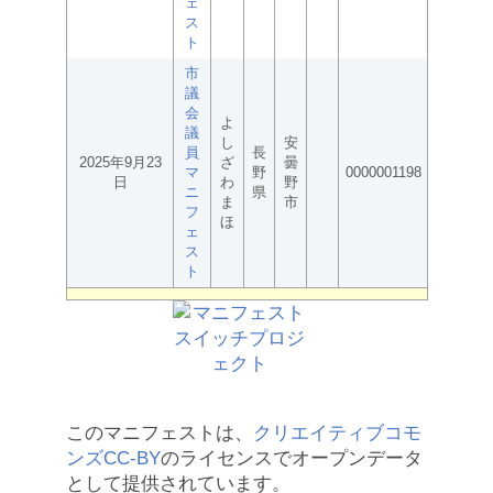
ェ
ス
ト
市
議
会
よ
議
し
安
員
長
2025年9月23
ざ
曇
マ
野
0000001198
日
わ
野
ニ
県
ま
市
フ
ほ
ェ
ス
ト
このマニフェストは、
クリエイティブコモ
ンズCC-BY
のライセンスでオープンデータ
として提供されています。