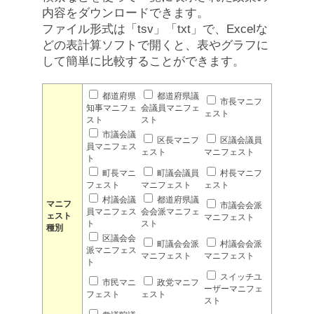
内容をダウンロードできます。
ファイル形式は「tsv」「txt」で、Excelな
どの表計算ソフトで開くと、表やグラフに
して簡単に比較することができます。
都道府県
都道府県議
市長マニフ
知事マニフェ
会議員マニフェ
ェスト
スト
スト
市議会議
区長マニフ
区議会議員
員マニフェス
ェスト
マニフェスト
ト
町長マニ
町議会議員
村長マニフ
フェスト
マニフェスト
ェスト
村議会議
都道府県議
マニフ
市議会会派
員マニフェス
会会派マニフェ
ェスト
マニフェスト
ト
スト
種別
区議会会
町議会会派
村議会会派
派マニフェス
マニフェスト
マニフェスト
ト
スイッチユ
市民マニ
政党マニフ
ーザーマニフェ
フェスト
ェスト
スト