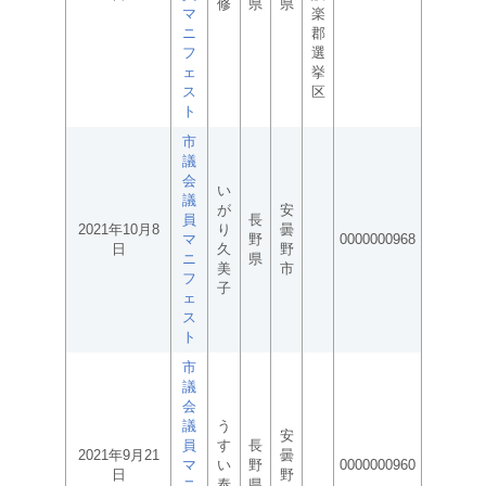
修
県
県
マ
楽
ニ
郡
フ
選
ェ
挙
ス
区
ト
市
議
会
い
議
が
安
員
長
2021年10月8
り
曇
マ
野
0000000968
日
久
野
ニ
県
美
市
フ
子
ェ
ス
ト
市
議
会
議
う
安
員
す
長
2021年9月21
曇
マ
い
野
0000000960
日
野
ニ
泰
県