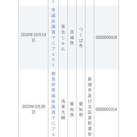
ト
市
議
会
議
落
つ
員
合
茨
2016年10月14
く
マ
じ
城
0000000418
日
ば
ニ
ゅ
県
市
フ
ん
ェ
ス
ト
都
道
新
府
城
県
市
議
及
会
浅
び
愛
愛
2023年3月28
議
尾
北
知
知
0000001014
日
員
大
設
県
県
マ
輔
楽
ニ
郡
フ
選
ェ
挙