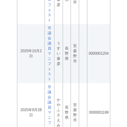
市
フ
彦
ェ
ス
ト
市
議
会
議
う
安
員
す
長
2025年10月2
曇
マ
い
野
0000001204
日
野
ニ
泰
県
市
フ
彦
ェ
ス
ト
市
議
会
か
議
や
安
員
長
2025年9月28
ふ
曇
マ
野
0000001199
日
さ
野
ニ
県
え
市
フ
み