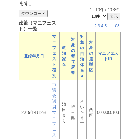
ます。
1
-
10
件 /
1078
件
政策（マニフェス
1
2
3
4
5
...
108
ト）一覧
マ
対
対
ニ
対
象
象
フ
政
象
の
の
ェ
治
の
マニフェス
自
登録年月日
都
ス
家
選
トID
治
道
ト
名
挙
体
府
種
区
名
県
別
▲
市
議
会
議
さ
池
員
埼
い
田
西
2015年4月2日
マ
玉
た
0000000103
ま
区
ニ
県
ま
り
フ
市
ェ
ス