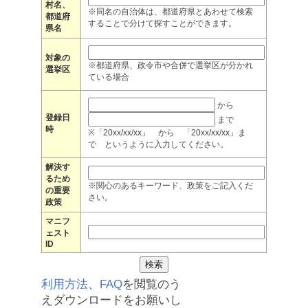
村名、
※同名の自治体は、都道府県とあわせて検索
都道府
することで分けて探すことができます。
県名
対象の
※都道府県、政令市や合併で選挙区が分かれ
選挙区
ている場合
から
登録日
まで
時
※「20xx/xx/xx」 から 「20xx/xx/xx」ま
で というように入力してください。
解決す
るため
※関心のあるキーワード、政策をご記入くだ
の重要
さい。
政策
マニフ
ェスト
ID
利用方法
、
FAQ
を閲覧のう
えダウンロードをお願いし