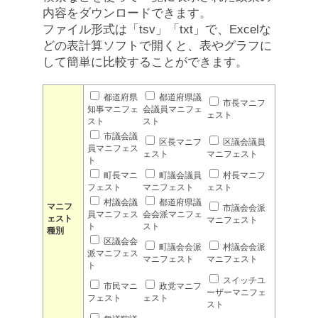
内容をダウンロードできます。
ファイル形式は「tsv」「txt」で、Excelな
どの表計算ソフトで開くと、表やグラフに
して簡単に比較することができます。
都道府県
都道府県議
市長マニフ
知事マニフェ
会議員マニフェ
ェスト
スト
スト
市議会議
区長マニフ
区議会議員
員マニフェス
ェスト
マニフェスト
ト
町長マニ
町議会議員
村長マニフ
フェスト
マニフェスト
ェスト
村議会議
都道府県議
マニフ
市議会会派
員マニフェス
会会派マニフェ
ェスト
マニフェスト
ト
スト
種別
区議会会
町議会会派
村議会会派
派マニフェス
マニフェスト
マニフェスト
ト
スイッチユ
市民マニ
政党マニフ
ーザーマニフェ
フェスト
ェスト
スト