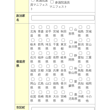
衆議院議
参議院議員
員マニフェス
マニフェスト
ト
政治家
名
山
北海
青森
岩手
宮城
秋田
福島
茨城
形県
道
県
県
県
県
県
県
神
栃木
群馬
埼玉
千葉
東京
新潟
富山
奈川県
県
県
県
県
都
県
県
静
石川
福井
山梨
長野
岐阜
愛知
三重
岡県
都道府
県
県
県
県
県
県
県
県
和
滋賀
京都
大阪
兵庫
奈良
鳥取
島根
歌山県
県
府
府
県
県
県
県
愛
岡山
広島
山口
徳島
香川
高知
福岡
媛県
県
県
県
県
県
県
県
鹿
佐賀
長崎
熊本
大分
宮崎
沖縄
その
児島県
県
県
県
県
県
県
他
市区町