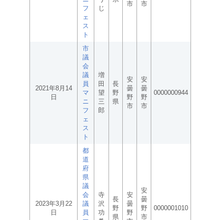
市
市
フ
じ
ェ
ス
ト
市
議
会
議
増
安
安
員
田
長
2021年8月14
曇
曇
マ
望
野
0000000944
日
野
野
ニ
三
県
市
市
フ
郎
ェ
ス
ト
都
道
府
県
議
安
会
寺
安
長
曇
2023年3月22
議
沢
曇
野
野
0000001010
日
員
功
野
県
市