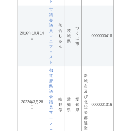
ト
市
議
会
議
落
つ
員
合
茨
2016年10月14
く
マ
じ
城
0000000418
日
ば
ニ
ゅ
県
市
フ
ん
ェ
ス
ト
都
道
新
府
城
県
市
議
及
会
び
峰
愛
愛
2023年3月28
議
北
野
知
知
0000001016
日
員
設
修
県
県
マ
楽
ニ
郡
フ
選
ェ
挙