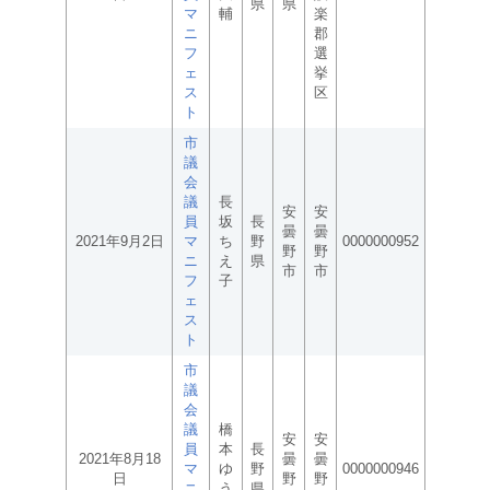
県
県
マ
輔
楽
ニ
郡
フ
選
ェ
挙
ス
区
ト
市
議
会
議
長
安
安
員
坂
長
曇
曇
2021年9月2日
マ
ち
野
0000000952
野
野
ニ
え
県
市
市
フ
子
ェ
ス
ト
市
議
会
議
橋
安
安
員
本
長
2021年8月18
曇
曇
マ
ゆ
野
0000000946
日
野
野
ニ
う
県