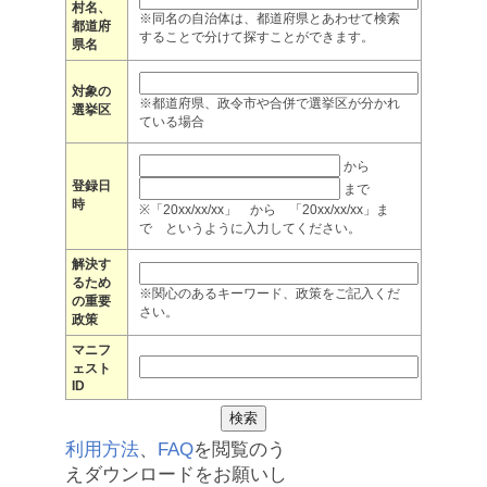
村名、
※同名の自治体は、都道府県とあわせて検索
都道府
することで分けて探すことができます。
県名
対象の
※都道府県、政令市や合併で選挙区が分かれ
選挙区
ている場合
から
登録日
まで
時
※「20xx/xx/xx」 から 「20xx/xx/xx」ま
で というように入力してください。
解決す
るため
※関心のあるキーワード、政策をご記入くだ
の重要
さい。
政策
マニフ
ェスト
ID
利用方法
、
FAQ
を閲覧のう
えダウンロードをお願いし