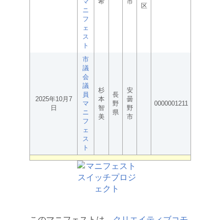
マ
希
市
区
ニ
フ
ェ
ス
ト
市
議
会
議
杉
安
員
長
2025年10月7
本
曇
マ
野
0000001211
日
智
野
ニ
県
美
市
フ
ェ
ス
ト
このマニフェストは、
クリエイティブコモ