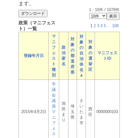
ます。
1
-
10
件 /
1078
件
政策（マニフェス
1
2
3
4
5
...
108
ト）一覧
マ
対
対
ニ
対
象
象
フ
政
象
の
の
ェ
治
の
マニフェス
自
登録年月日
都
ス
家
選
トID
治
道
ト
名
挙
体
府
種
区
名
県
別
▲
市
議
会
議
さ
池
員
埼
い
田
西
2015年4月2日
マ
玉
た
0000000103
ま
区
ニ
県
ま
り
フ
市
ェ
ス