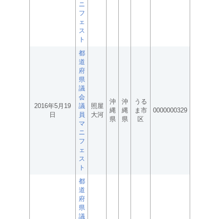
ニ
フ
ェ
ス
ト
都
道
府
県
議
会
沖
沖
うる
2016年5月19
議
照屋
縄
縄
ま市
0000000329
日
員
大河
県
県
区
マ
ニ
フ
ェ
ス
ト
都
道
府
県
議