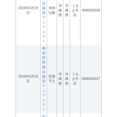
会
沖
沖
うる
2016年5月19
議
仲田
縄
縄
ま市
0000000328
日
員
弘毅
県
県
区
マ
ニ
フ
ェ
ス
ト
都
道
府
県
議
会
沖
沖
うる
2016年5月19
議
照屋
縄
縄
ま市
0000000327
日
員
守之
県
県
区
マ
ニ
フ
ェ
ス
ト
市