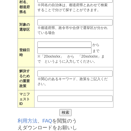
村名、
※同名の自治体は、都道府県とあわせて検索
都道府
することで分けて探すことができます。
県名
対象の
※都道府県、政令市や合併で選挙区が分かれ
選挙区
ている場合
から
登録日
まで
時
※「20xx/xx/xx」 から 「20xx/xx/xx」ま
で というように入力してください。
解決す
るため
※関心のあるキーワード、政策をご記入くだ
の重要
さい。
政策
マニフ
ェスト
ID
利用方法
、
FAQ
を閲覧のう
えダウンロードをお願いし