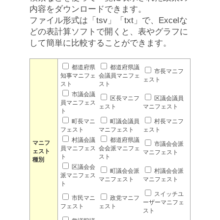
内容をダウンロードできます。
ファイル形式は「tsv」「txt」で、Excelな
どの表計算ソフトで開くと、表やグラフに
して簡単に比較することができます。
都道府県
都道府県議
市長マニフ
知事マニフェ
会議員マニフェ
ェスト
スト
スト
市議会議
区長マニフ
区議会議員
員マニフェス
ェスト
マニフェスト
ト
町長マニ
町議会議員
村長マニフ
フェスト
マニフェスト
ェスト
村議会議
都道府県議
マニフ
市議会会派
員マニフェス
会会派マニフェ
ェスト
マニフェスト
ト
スト
種別
区議会会
町議会会派
村議会会派
派マニフェス
マニフェスト
マニフェスト
ト
スイッチユ
市民マニ
政党マニフ
ーザーマニフェ
フェスト
ェスト
スト