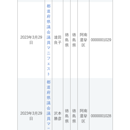
都
道
府
県
議
会
徳
徳
阿南
2023年3月29
議
達田
島
島
選挙
0000001029
日
員
良子
県
県
区
マ
ニ
フ
ェ
ス
ト
都
道
府
県
議
会
徳
徳
阿南
2023年3月29
議
沢本
島
島
選挙
0000001028
日
員
勝彦
県
県
区
マ
ニ