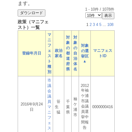
ます。
1
-
10
件 /
1078
件
政策（マニフェ
1
2
3
4
5
...
108
スト）一覧
マ
対
対
ニ
象
象
フ
対象
の
の
ェ
政治
マニフェス
の選
登録年月日
都
自
ス
家名
トID
挙区
道
治
ト
▲
府
体
種
県
名
別
市
議
2012
年袖
会
ケ浦
議
袖
市議
員
笹
千
2016年9月24
ケ
会議
マ
生
葉
0000000416
日
浦
員選
ニ
猛
県
市
挙中
フ
間報
ェ
告
ス