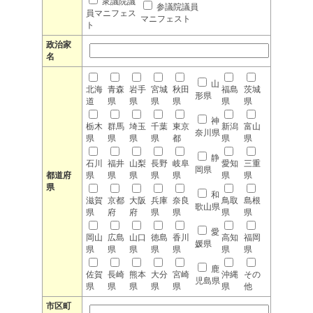
衆議院議
参議院議員
員マニフェス
マニフェスト
ト
政治家
名
山
北海
青森
岩手
宮城
秋田
福島
茨城
形県
道
県
県
県
県
県
県
神
栃木
群馬
埼玉
千葉
東京
新潟
富山
奈川県
県
県
県
県
都
県
県
静
石川
福井
山梨
長野
岐阜
愛知
三重
岡県
都道府
県
県
県
県
県
県
県
県
和
滋賀
京都
大阪
兵庫
奈良
鳥取
島根
歌山県
県
府
府
県
県
県
県
愛
岡山
広島
山口
徳島
香川
高知
福岡
媛県
県
県
県
県
県
県
県
鹿
佐賀
長崎
熊本
大分
宮崎
沖縄
その
児島県
県
県
県
県
県
県
他
市区町