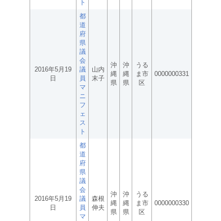
ト
都
道
府
県
議
会
沖
沖
うる
2016年5月19
議
山内
縄
縄
ま市
0000000331
日
員
末子
県
県
区
マ
ニ
フ
ェ
ス
ト
都
道
府
県
議
会
沖
沖
うる
2016年5月19
議
森根
縄
縄
ま市
0000000330
日
員
伸夫
県
県
区
マ