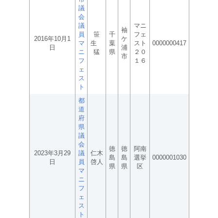
議
会
議
マニ
袖
員
笹
千
フェ
2016年10月1
ケ
マ
生
葉
スト
0000000417
日
浦
ニ
猛
県
２０
市
フ
１６
ェ
ス
ト
都
道
府
県
議
会
徳
徳
阿南
2023年3月29
議
仁木
島
島
選挙
0000001030
日
員
啓人
県
県
区
マ
ニ
フ
ェ
ス
ト