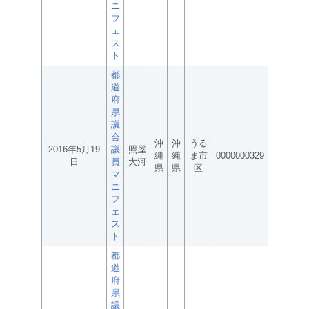
ニ
フ
ェ
ス
ト
都
道
府
県
議
会
沖
沖
うる
2016年5月19
議
照屋
縄
縄
ま市
0000000329
日
員
大河
県
県
区
マ
ニ
フ
ェ
ス
ト
都
道
府
県
議