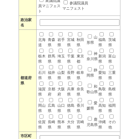
衆議院議
参議院議員
員マニフェス
マニフェスト
ト
政治家
名
山
北海
青森
岩手
宮城
秋田
福島
茨城
形県
道
県
県
県
県
県
県
神
栃木
群馬
埼玉
千葉
東京
新潟
富山
奈川県
県
県
県
県
都
県
県
静
石川
福井
山梨
長野
岐阜
愛知
三重
岡県
都道府
県
県
県
県
県
県
県
県
和
滋賀
京都
大阪
兵庫
奈良
鳥取
島根
歌山県
県
府
府
県
県
県
県
愛
岡山
広島
山口
徳島
香川
高知
福岡
媛県
県
県
県
県
県
県
県
鹿
佐賀
長崎
熊本
大分
宮崎
沖縄
その
児島県
県
県
県
県
県
県
他
市区町