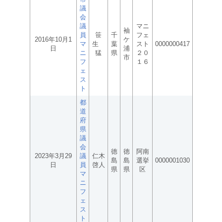
議
会
議
マニ
袖
員
笹
千
フェ
2016年10月1
ケ
マ
生
葉
スト
0000000417
日
浦
ニ
猛
県
２０
市
フ
１６
ェ
ス
ト
都
道
府
県
議
会
徳
徳
阿南
2023年3月29
議
仁木
島
島
選挙
0000001030
日
員
啓人
県
県
区
マ
ニ
フ
ェ
ス
ト