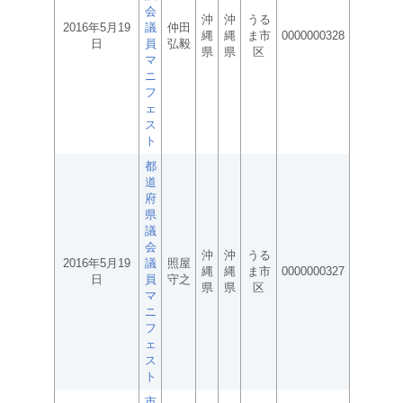
会
沖
沖
うる
2016年5月19
議
仲田
縄
縄
ま市
0000000328
日
員
弘毅
県
県
区
マ
ニ
フ
ェ
ス
ト
都
道
府
県
議
会
沖
沖
うる
2016年5月19
議
照屋
縄
縄
ま市
0000000327
日
員
守之
県
県
区
マ
ニ
フ
ェ
ス
ト
市