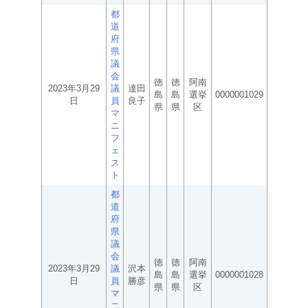
都
道
府
県
議
会
徳
徳
阿南
2023年3月29
議
達田
島
島
選挙
0000001029
日
員
良子
県
県
区
マ
ニ
フ
ェ
ス
ト
都
道
府
県
議
会
徳
徳
阿南
2023年3月29
議
沢本
島
島
選挙
0000001028
日
員
勝彦
県
県
区
マ
ニ