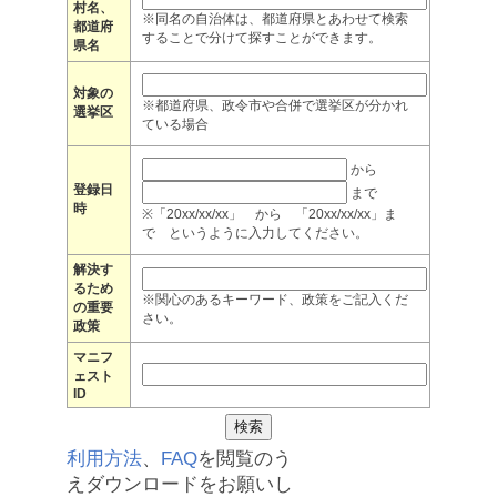
村名、
※同名の自治体は、都道府県とあわせて検索
都道府
することで分けて探すことができます。
県名
対象の
※都道府県、政令市や合併で選挙区が分かれ
選挙区
ている場合
から
登録日
まで
時
※「20xx/xx/xx」 から 「20xx/xx/xx」ま
で というように入力してください。
解決す
るため
※関心のあるキーワード、政策をご記入くだ
の重要
さい。
政策
マニフ
ェスト
ID
利用方法
、
FAQ
を閲覧のう
えダウンロードをお願いし