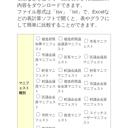
内容をダウンロードできます。
ファイル形式は「tsv」「txt」で、Excelな
どの表計算ソフトで開くと、表やグラフに
して簡単に比較することができます。
都道府県
都道府県議
市長マニフ
知事マニフェ
会議員マニフェ
ェスト
スト
スト
市議会議
区長マニフ
区議会議員
員マニフェス
ェスト
マニフェスト
ト
町長マニ
町議会議員
村長マニフ
フェスト
マニフェスト
ェスト
村議会議
都道府県議
マニフ
市議会会派
員マニフェス
会会派マニフェ
ェスト
マニフェスト
ト
スト
種別
区議会会
町議会会派
村議会会派
派マニフェス
マニフェスト
マニフェスト
ト
スイッチユ
市民マニ
政党マニフ
ーザーマニフェ
フェスト
ェスト
スト