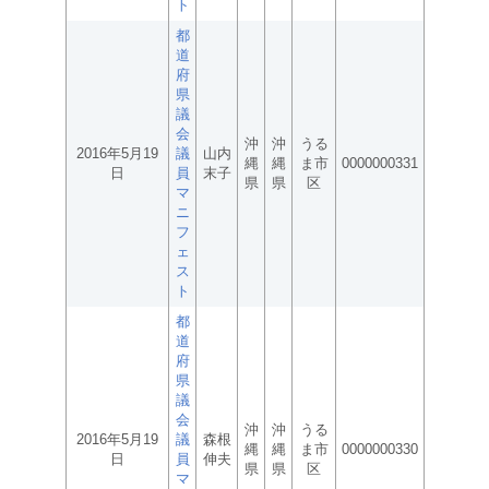
ト
都
道
府
県
議
会
沖
沖
うる
2016年5月19
議
山内
縄
縄
ま市
0000000331
日
員
末子
県
県
区
マ
ニ
フ
ェ
ス
ト
都
道
府
県
議
会
沖
沖
うる
2016年5月19
議
森根
縄
縄
ま市
0000000330
日
員
伸夫
県
県
区
マ