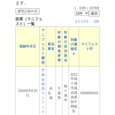
ます。
1
-
10
件 /
1078
件
政策（マニフェ
1
2
3
4
5
...
108
スト）一覧
マ
対
対
ニ
象
象
フ
対象
の
の
ェ
政治
マニフェス
の選
登録年月日
都
自
ス
家名
トID
挙区
道
治
ト
▲
府
体
種
県
名
別
市
議
2012
年袖
会
ケ浦
議
袖
市議
員
笹
千
2016年9月24
ケ
会議
マ
生
葉
0000000416
日
浦
員選
ニ
猛
県
市
挙中
フ
間報
ェ
告
ス