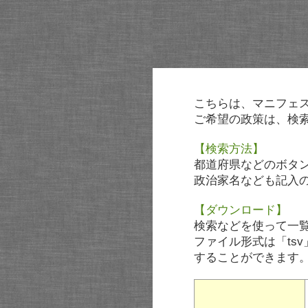
こちらは、マニフェ
ご希望の政策は、検
【検索方法】
都道府県などのボタ
政治家名なども記入
【ダウンロード】
検索などを使って一
ファイル形式は「tsv
することができます