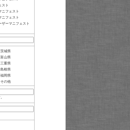
ェスト
マニフェスト
マニフェスト
ーザーマニフェスト
茨城県
富山県
三重県
島根県
福岡県
その他
す。