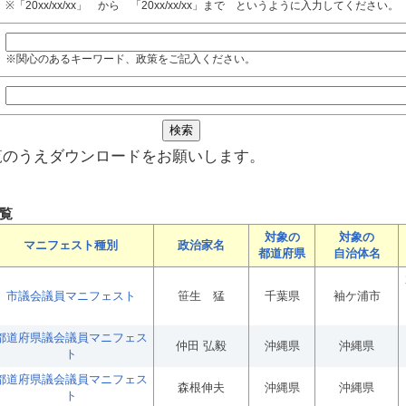
※「20xx/xx/xx」 から 「20xx/xx/xx」まで というように入力してください。
※関心のあるキーワード、政策をご記入ください。
覧のうえダウンロードをお願いします。
覧
対象の
対象の
マニフェスト種別
政治家名
都道府県
自治体名
市議会議員マニフェスト
笹生 猛
千葉県
袖ケ浦市
都道府県議会議員マニフェス
仲田 弘毅
沖縄県
沖縄県
ト
都道府県議会議員マニフェス
森根伸夫
沖縄県
沖縄県
ト