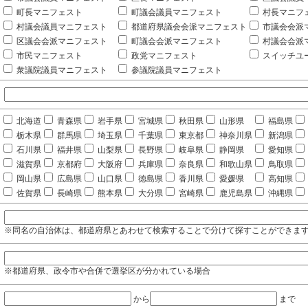
町長マニフェスト
町議会議員マニフェスト
村長マニフ
村議会議員マニフェスト
都道府県議会会派マニフェスト
市議会会派
区議会会派マニフェスト
町議会会派マニフェスト
村議会会派
市民マニフェスト
政党マニフェスト
スイッチユ
衆議院議員マニフェスト
参議院議員マニフェスト
北海道
青森県
岩手県
宮城県
秋田県
山形県
福島県
栃木県
群馬県
埼玉県
千葉県
東京都
神奈川県
新潟県
石川県
福井県
山梨県
長野県
岐阜県
静岡県
愛知県
滋賀県
京都府
大阪府
兵庫県
奈良県
和歌山県
鳥取県
岡山県
広島県
山口県
徳島県
香川県
愛媛県
高知県
佐賀県
長崎県
熊本県
大分県
宮崎県
鹿児島県
沖縄県
※同名の自治体は、都道府県とあわせて検索することで分けて探すことができま
※都道府県、政令市や合併で選挙区が分かれている場合
から
まで