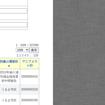
1
-
10
件 /
1078
件
1
2
3
4
5
...
108
マニフェス
対象の選挙区
▲
トID
2012年袖ケ浦
市議会議員選
0000000416
挙中間報告
うるま市区
0000000328
うるま市区
0000000330