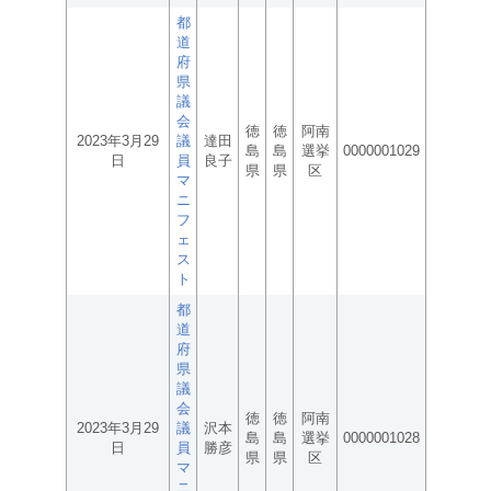
都
道
府
県
議
会
徳
徳
阿南
2023年3月29
議
達田
島
島
選挙
0000001029
日
員
良子
県
県
区
マ
ニ
フ
ェ
ス
ト
都
道
府
県
議
会
徳
徳
阿南
2023年3月29
議
沢本
島
島
選挙
0000001028
日
員
勝彦
県
県
区
マ
ニ