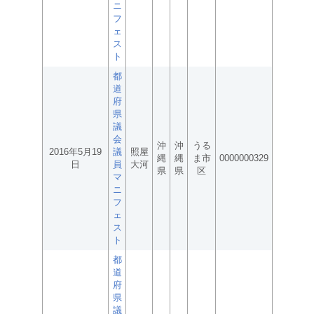
ニ
フ
ェ
ス
ト
都
道
府
県
議
会
沖
沖
うる
2016年5月19
議
照屋
縄
縄
ま市
0000000329
日
員
大河
県
県
区
マ
ニ
フ
ェ
ス
ト
都
道
府
県
議