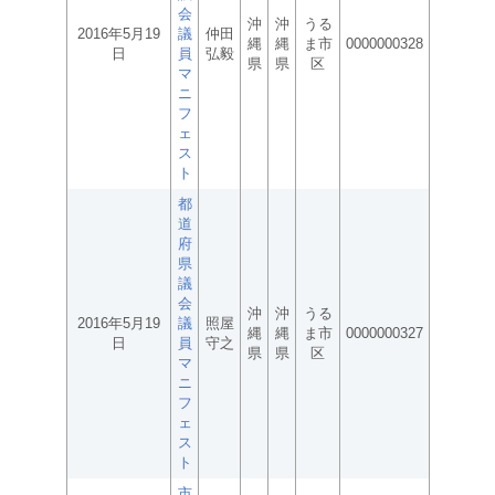
会
沖
沖
うる
2016年5月19
議
仲田
縄
縄
ま市
0000000328
日
員
弘毅
県
県
区
マ
ニ
フ
ェ
ス
ト
都
道
府
県
議
会
沖
沖
うる
2016年5月19
議
照屋
縄
縄
ま市
0000000327
日
員
守之
県
県
区
マ
ニ
フ
ェ
ス
ト
市