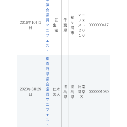
議
会
議
マニ
袖
員
笹
千
フェ
2016年10月1
ケ
マ
生
葉
スト
0000000417
日
浦
ニ
猛
県
２０
市
フ
１６
ェ
ス
ト
都
道
府
県
議
会
徳
徳
阿南
2023年3月29
議
仁木
島
島
選挙
0000001030
日
員
啓人
県
県
区
マ
ニ
フ
ェ
ス
ト