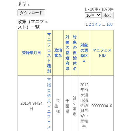
ます。
1
-
10
件 /
1078
件
政策（マニフェ
1
2
3
4
5
...
108
スト）一覧
マ
対
対
ニ
象
象
フ
対象
の
の
ェ
政治
マニフェス
の選
登録年月日
都
自
ス
家名
トID
挙区
道
治
ト
▲
府
体
種
県
名
別
市
議
2012
年袖
会
ケ浦
議
袖
市議
員
笹
千
2016年9月24
ケ
会議
マ
生
葉
0000000416
日
浦
員選
ニ
猛
県
市
挙中
フ
間報
ェ
告
ス