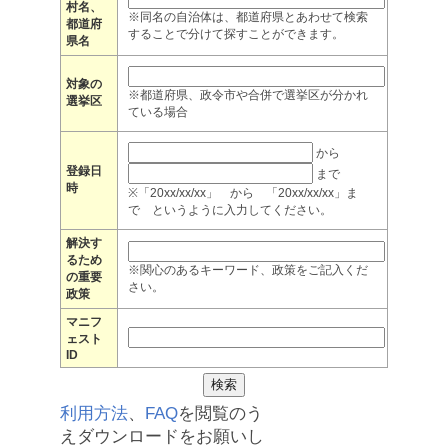
村名、
※同名の自治体は、都道府県とあわせて検索
都道府
することで分けて探すことができます。
県名
対象の
※都道府県、政令市や合併で選挙区が分かれ
選挙区
ている場合
から
登録日
まで
時
※「20xx/xx/xx」 から 「20xx/xx/xx」ま
で というように入力してください。
解決す
るため
※関心のあるキーワード、政策をご記入くだ
の重要
さい。
政策
マニフ
ェスト
ID
利用方法
、
FAQ
を閲覧のう
えダウンロードをお願いし