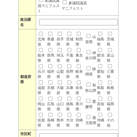
衆議院議
参議院議員
員マニフェス
マニフェスト
ト
政治家
名
山
北海
青森
岩手
宮城
秋田
福島
茨城
形県
道
県
県
県
県
県
県
神
栃木
群馬
埼玉
千葉
東京
新潟
富山
奈川県
県
県
県
県
都
県
県
静
石川
福井
山梨
長野
岐阜
愛知
三重
岡県
都道府
県
県
県
県
県
県
県
県
和
滋賀
京都
大阪
兵庫
奈良
鳥取
島根
歌山県
県
府
府
県
県
県
県
愛
岡山
広島
山口
徳島
香川
高知
福岡
媛県
県
県
県
県
県
県
県
鹿
佐賀
長崎
熊本
大分
宮崎
沖縄
その
児島県
県
県
県
県
県
県
他
市区町