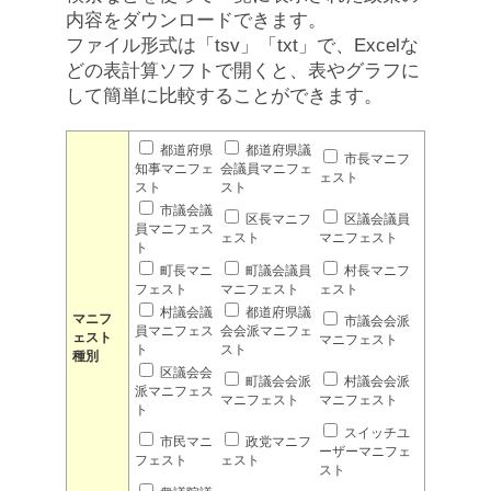
内容をダウンロードできます。
ファイル形式は「tsv」「txt」で、Excelな
どの表計算ソフトで開くと、表やグラフに
して簡単に比較することができます。
都道府県
都道府県議
市長マニフ
知事マニフェ
会議員マニフェ
ェスト
スト
スト
市議会議
区長マニフ
区議会議員
員マニフェス
ェスト
マニフェスト
ト
町長マニ
町議会議員
村長マニフ
フェスト
マニフェスト
ェスト
村議会議
都道府県議
マニフ
市議会会派
員マニフェス
会会派マニフェ
ェスト
マニフェスト
ト
スト
種別
区議会会
町議会会派
村議会会派
派マニフェス
マニフェスト
マニフェスト
ト
スイッチユ
市民マニ
政党マニフ
ーザーマニフェ
フェスト
ェスト
スト