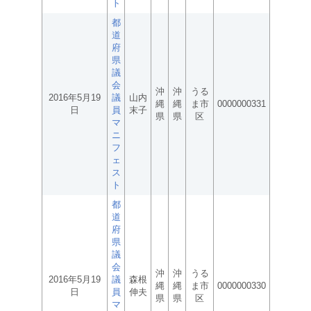
ト
都
道
府
県
議
会
沖
沖
うる
2016年5月19
議
山内
縄
縄
ま市
0000000331
日
員
末子
県
県
区
マ
ニ
フ
ェ
ス
ト
都
道
府
県
議
会
沖
沖
うる
2016年5月19
議
森根
縄
縄
ま市
0000000330
日
員
伸夫
県
県
区
マ