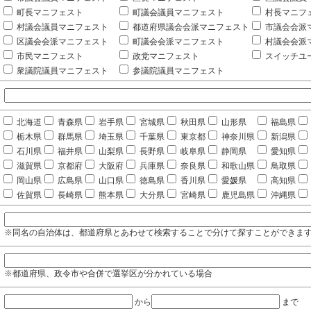
町長マニフェスト
町議会議員マニフェスト
村長マニフ
村議会議員マニフェスト
都道府県議会会派マニフェスト
市議会会派
区議会会派マニフェスト
町議会会派マニフェスト
村議会会派
市民マニフェスト
政党マニフェスト
スイッチユ
衆議院議員マニフェスト
参議院議員マニフェスト
北海道
青森県
岩手県
宮城県
秋田県
山形県
福島県
栃木県
群馬県
埼玉県
千葉県
東京都
神奈川県
新潟県
石川県
福井県
山梨県
長野県
岐阜県
静岡県
愛知県
滋賀県
京都府
大阪府
兵庫県
奈良県
和歌山県
鳥取県
岡山県
広島県
山口県
徳島県
香川県
愛媛県
高知県
佐賀県
長崎県
熊本県
大分県
宮崎県
鹿児島県
沖縄県
※同名の自治体は、都道府県とあわせて検索することで分けて探すことができま
※都道府県、政令市や合併で選挙区が分かれている場合
から
まで