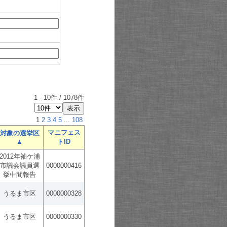
1
-
10
件 /
1078
件
1
2
3
4
5
...
108
マニフェス
対象の選挙区
▲
トID
2012年袖ケ浦
市議会議員選
0000000416
挙中間報告
うるま市区
0000000328
うるま市区
0000000330