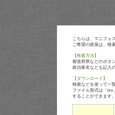
こちらは、マニフェ
ご希望の政策は、検
【検索方法】
都道府県などのボタ
政治家名なども記入
【ダウンロード】
検索などを使って一
ファイル形式は「tsv
することができます