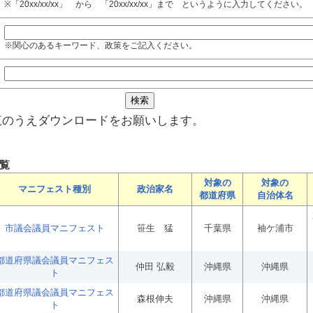
※「20xx/xx/xx」 から 「20xx/xx/xx」まで というように入力してください。
※関心のあるキーワード、政策をご記入ください。
覧のうえダウンロードをお願いします。
覧
対象の
対象の
マニフェスト種別
政治家名
都道府県
自治体名
市議会議員マニフェスト
笹生 猛
千葉県
袖ケ浦市
都道府県議会議員マニフェス
仲田 弘毅
沖縄県
沖縄県
ト
都道府県議会議員マニフェス
森根伸夫
沖縄県
沖縄県
ト