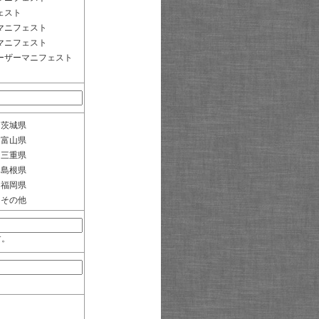
ェスト
マニフェスト
マニフェスト
ーザーマニフェスト
茨城県
富山県
三重県
島根県
福岡県
その他
す。