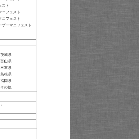
ェスト
マニフェスト
マニフェスト
ーザーマニフェスト
茨城県
富山県
三重県
島根県
福岡県
その他
す。