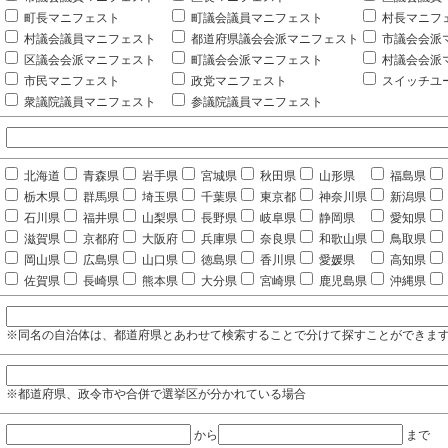
町長マニフェスト
町議会議員マニフェスト
村長マニフ
村議会議員マニフェスト
都道府県議会会派マニフェスト
市議会会派
区議会会派マニフェスト
町議会会派マニフェスト
村議会会派
市民マニフェスト
政党マニフェスト
スイッチユ
衆議院議員マニフェスト
参議院議員マニフェスト
北海道
青森県
岩手県
宮城県
秋田県
山形県
福島県
栃木県
群馬県
埼玉県
千葉県
東京都
神奈川県
新潟県
石川県
福井県
山梨県
長野県
岐阜県
静岡県
愛知県
滋賀県
京都府
大阪府
兵庫県
奈良県
和歌山県
鳥取県
岡山県
広島県
山口県
徳島県
香川県
愛媛県
高知県
佐賀県
長崎県
熊本県
大分県
宮崎県
鹿児島県
沖縄県
※同名の自治体は、都道府県とあわせて検索することで分けて探すことができま
※都道府県、政令市や合併で選挙区が分かれている場合
から
まで