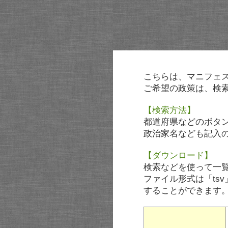
こちらは、マニフェ
ご希望の政策は、検
【検索方法】
都道府県などのボタ
政治家名なども記入
【ダウンロード】
検索などを使って一
ファイル形式は「tsv
することができます