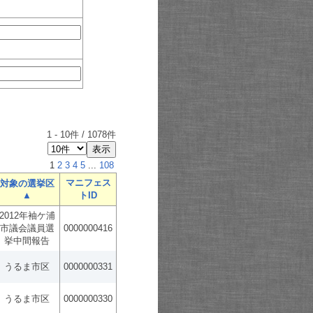
1
-
10
件 /
1078
件
1
2
3
4
5
...
108
マニフェス
対象の選挙区
▲
トID
2012年袖ケ浦
市議会議員選
0000000416
挙中間報告
うるま市区
0000000331
うるま市区
0000000330