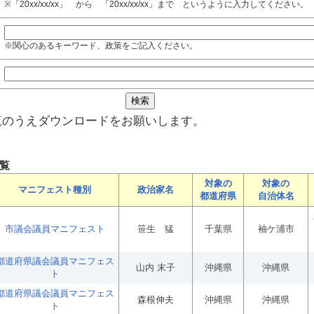
※「20xx/xx/xx」 から 「20xx/xx/xx」まで というように入力してください。
※関心のあるキーワード、政策をご記入ください。
覧のうえダウンロードをお願いします。
覧
対象の
対象の
マニフェスト種別
政治家名
都道府県
自治体名
市議会議員マニフェスト
笹生 猛
千葉県
袖ケ浦市
都道府県議会議員マニフェス
山内 末子
沖縄県
沖縄県
ト
都道府県議会議員マニフェス
森根伸夫
沖縄県
沖縄県
ト