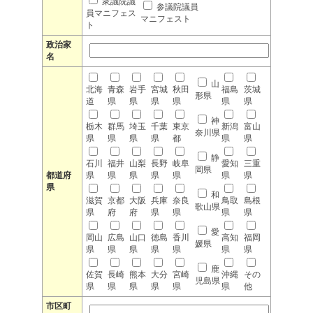
衆議院議
参議院議員
員マニフェス
マニフェスト
ト
政治家
名
山
北海
青森
岩手
宮城
秋田
福島
茨城
形県
道
県
県
県
県
県
県
神
栃木
群馬
埼玉
千葉
東京
新潟
富山
奈川県
県
県
県
県
都
県
県
静
石川
福井
山梨
長野
岐阜
愛知
三重
岡県
都道府
県
県
県
県
県
県
県
県
和
滋賀
京都
大阪
兵庫
奈良
鳥取
島根
歌山県
県
府
府
県
県
県
県
愛
岡山
広島
山口
徳島
香川
高知
福岡
媛県
県
県
県
県
県
県
県
鹿
佐賀
長崎
熊本
大分
宮崎
沖縄
その
児島県
県
県
県
県
県
県
他
市区町