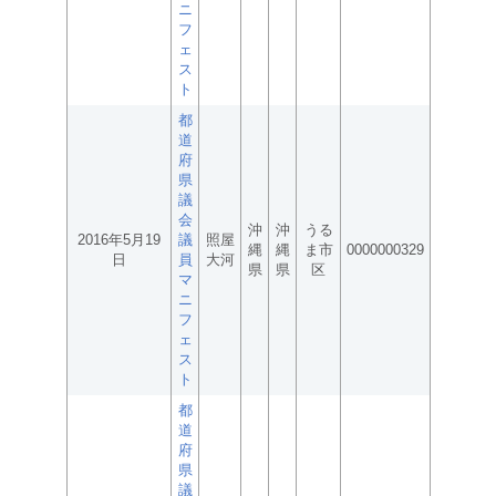
ニ
フ
ェ
ス
ト
都
道
府
県
議
会
沖
沖
うる
2016年5月19
議
照屋
縄
縄
ま市
0000000329
日
員
大河
県
県
区
マ
ニ
フ
ェ
ス
ト
都
道
府
県
議