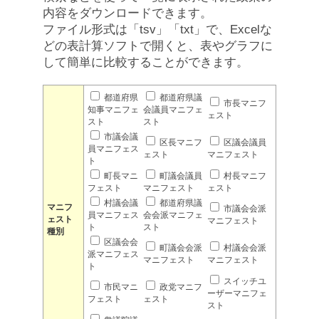
内容をダウンロードできます。
ファイル形式は「tsv」「txt」で、Excelな
どの表計算ソフトで開くと、表やグラフに
して簡単に比較することができます。
都道府県
都道府県議
市長マニフ
知事マニフェ
会議員マニフェ
ェスト
スト
スト
市議会議
区長マニフ
区議会議員
員マニフェス
ェスト
マニフェスト
ト
町長マニ
町議会議員
村長マニフ
フェスト
マニフェスト
ェスト
村議会議
都道府県議
マニフ
市議会会派
員マニフェス
会会派マニフェ
ェスト
マニフェスト
ト
スト
種別
区議会会
町議会会派
村議会会派
派マニフェス
マニフェスト
マニフェスト
ト
スイッチユ
市民マニ
政党マニフ
ーザーマニフェ
フェスト
ェスト
スト