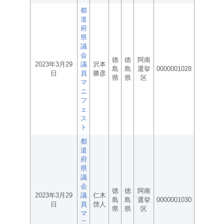
都
道
府
県
議
会
徳
徳
阿南
2023年3月29
議
沢本
島
島
選挙
0000001028
日
員
勝彦
県
県
区
マ
ニ
フ
ェ
ス
ト
都
道
府
県
議
会
徳
徳
阿南
2023年3月29
議
仁木
島
島
選挙
0000001030
日
員
啓人
県
県
区
マ
ニ