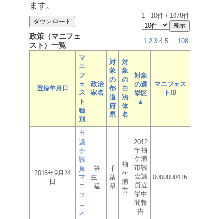
ます。
1
-
10
件 /
1078
件
政策（マニフェ
1
2
3
4
5
...
108
スト）一覧
マ
対
対
ニ
象
象
フ
対象
の
の
ェ
政治
マニフェス
の選
登録年月日
都
自
ス
家名
トID
挙区
道
治
ト
▲
府
体
種
県
名
別
市
議
2012
年袖
会
ケ浦
議
袖
市議
員
笹
千
2016年9月24
ケ
会議
マ
生
葉
0000000416
日
浦
員選
ニ
猛
県
市
挙中
フ
間報
ェ
告
ス