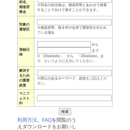
村名、
※同名の自治体は、都道府県とあわせて検索
都道府
することで分けて探すことができます。
県名
対象の
※都道府県、政令市や合併で選挙区が分かれ
選挙区
ている場合
から
登録日
まで
時
※「20xx/xx/xx」 から 「20xx/xx/xx」ま
で というように入力してください。
解決す
るため
※関心のあるキーワード、政策をご記入くだ
の重要
さい。
政策
マニフ
ェスト
ID
利用方法
、
FAQ
を閲覧のう
えダウンロードをお願いし