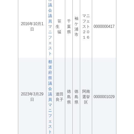
議
会
議
マニ
袖
員
笹
千
フェ
2016年10月1
ケ
マ
生
葉
スト
0000000417
日
浦
ニ
猛
県
２０
市
フ
１６
ェ
ス
ト
都
道
府
県
議
会
徳
徳
阿南
2023年3月29
議
達田
島
島
選挙
0000001029
日
員
良子
県
県
区
マ
ニ
フ
ェ
ス
ト