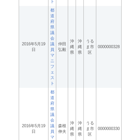
ト
都
道
府
県
議
会
沖
沖
うる
2016年5月19
議
仲田
縄
縄
ま市
0000000328
日
員
弘毅
県
県
区
マ
ニ
フ
ェ
ス
ト
都
道
府
県
議
会
沖
沖
うる
2016年5月19
議
森根
縄
縄
ま市
0000000330
日
員
伸夫
県
県
区
マ