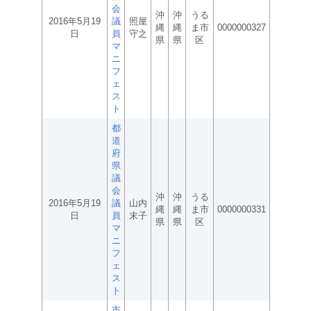
会
沖
沖
うる
2016年5月19
議
照屋
縄
縄
ま市
0000000327
日
員
守之
県
県
区
マ
ニ
フ
ェ
ス
ト
都
道
府
県
議
会
沖
沖
うる
2016年5月19
議
山内
縄
縄
ま市
0000000331
日
員
末子
県
県
区
マ
ニ
フ
ェ
ス
ト
市