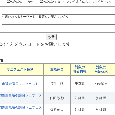
※「20xx/xx/xx」 から 「20xx/xx/xx」まで というように入力してください。
※関心のあるキーワード、政策をご記入ください。
覧のうえダウンロードをお願いします。
覧
対象の
対象の
マニフェスト種別
政治家名
都道府県
自治体名
市議会議員マニフェスト
笹生 猛
千葉県
袖ケ浦市
都道府県議会議員マニフェス
仲田 弘毅
沖縄県
沖縄県
ト
都道府県議会議員マニフェス
森根伸夫
沖縄県
沖縄県
ト