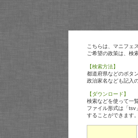
こちらは、マニフェ
ご希望の政策は、検
【検索方法】
都道府県などのボタ
政治家名なども記入
【ダウンロード】
検索などを使って一
ファイル形式は「tsv
することができます