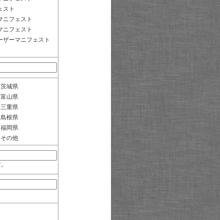
ェスト
マニフェスト
マニフェスト
ーザーマニフェスト
茨城県
富山県
三重県
島根県
福岡県
その他
す。