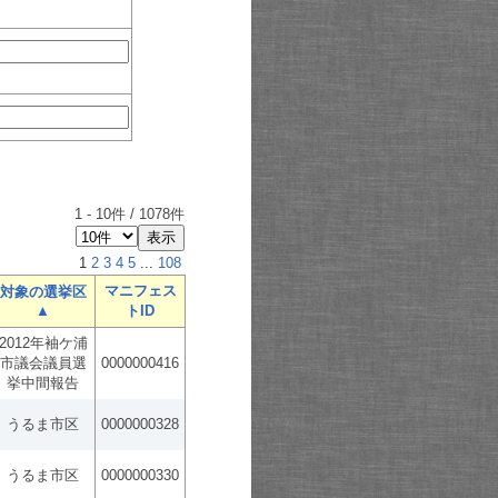
1
-
10
件 /
1078
件
1
2
3
4
5
...
108
マニフェス
対象の選挙区
▲
トID
2012年袖ケ浦
市議会議員選
0000000416
挙中間報告
うるま市区
0000000328
うるま市区
0000000330