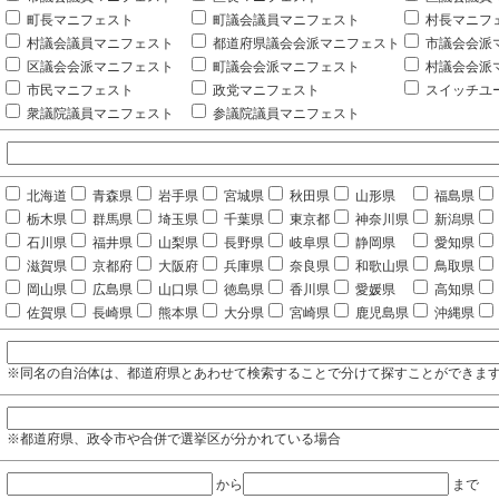
町長マニフェスト
町議会議員マニフェスト
村長マニフ
村議会議員マニフェスト
都道府県議会会派マニフェスト
市議会会派
区議会会派マニフェスト
町議会会派マニフェスト
村議会会派
市民マニフェスト
政党マニフェスト
スイッチユ
衆議院議員マニフェスト
参議院議員マニフェスト
北海道
青森県
岩手県
宮城県
秋田県
山形県
福島県
栃木県
群馬県
埼玉県
千葉県
東京都
神奈川県
新潟県
石川県
福井県
山梨県
長野県
岐阜県
静岡県
愛知県
滋賀県
京都府
大阪府
兵庫県
奈良県
和歌山県
鳥取県
岡山県
広島県
山口県
徳島県
香川県
愛媛県
高知県
佐賀県
長崎県
熊本県
大分県
宮崎県
鹿児島県
沖縄県
※同名の自治体は、都道府県とあわせて検索することで分けて探すことができま
※都道府県、政令市や合併で選挙区が分かれている場合
から
まで