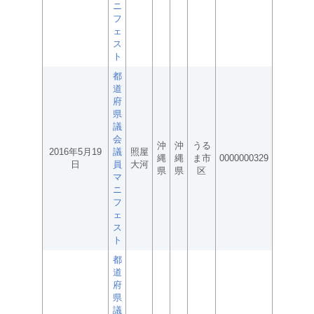
ニ
フ
ェ
ス
ト
都
道
府
県
議
会
沖
沖
うる
2016年5月19
議
照屋
縄
縄
ま市
0000000329
日
員
大河
県
県
区
マ
ニ
フ
ェ
ス
ト
都
道
府
県
議