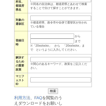
村名、
※同名の自治体は、都道府県とあわせて検索
都道府
することで分けて探すことができます。
県名
対象の
※都道府県、政令市や合併で選挙区が分かれ
選挙区
ている場合
から
登録日
まで
時
※「20xx/xx/xx」 から 「20xx/xx/xx」ま
で というように入力してください。
解決す
るため
※関心のあるキーワード、政策をご記入くだ
の重要
さい。
政策
マニフ
ェスト
ID
利用方法
、
FAQ
を閲覧のう
えダウンロードをお願いし