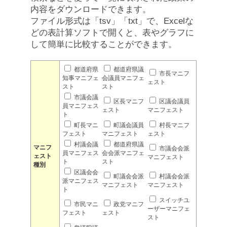
内容をダウンロードできます。
ファイル形式は「tsv」「txt」で、Excelな
どの表計算ソフトで開くと、表やグラフに
して簡単に比較することができます。
都道府県
都道府県議
市長マニフ
知事マニフェ
会議員マニフェ
ェスト
スト
スト
市議会議
区長マニフ
区議会議員
員マニフェス
ェスト
マニフェスト
ト
町長マニ
町議会議員
村長マニフ
フェスト
マニフェスト
ェスト
村議会議
都道府県議
マニフ
市議会会派
員マニフェス
会会派マニフェ
ェスト
マニフェスト
ト
スト
種別
区議会会
町議会会派
村議会会派
派マニフェス
マニフェスト
マニフェスト
ト
スイッチユ
市民マニ
政党マニフ
ーザーマニフェ
フェスト
ェスト
スト