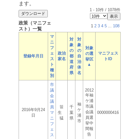
ます。
1
-
10
件 /
1078
件
政策（マニフェ
1
2
3
4
5
...
108
スト）一覧
マ
対
対
ニ
象
象
フ
対象
の
の
ェ
政治
マニフェス
の選
登録年月日
都
自
ス
家名
トID
挙区
道
治
ト
▲
府
体
種
県
名
別
市
議
2012
年袖
会
ケ浦
議
袖
市議
員
笹
千
2016年9月24
ケ
会議
マ
生
葉
0000000416
日
浦
員選
ニ
猛
県
市
挙中
フ
間報
ェ
告
ス