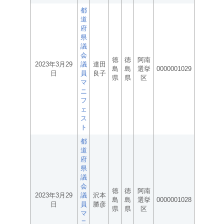
都
道
府
県
議
会
徳
徳
阿南
2023年3月29
議
達田
島
島
選挙
0000001029
日
員
良子
県
県
区
マ
ニ
フ
ェ
ス
ト
都
道
府
県
議
会
徳
徳
阿南
2023年3月29
議
沢本
島
島
選挙
0000001028
日
員
勝彦
県
県
区
マ
ニ