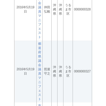
会
沖
沖
うる
2016年5月19
議
仲田
縄
縄
ま市
0000000328
日
員
弘毅
県
県
区
マ
ニ
フ
ェ
ス
ト
都
道
府
県
議
会
沖
沖
うる
2016年5月19
議
照屋
縄
縄
ま市
0000000327
日
員
守之
県
県
区
マ
ニ
フ
ェ
ス
ト
市