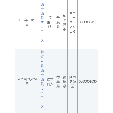
議
会
議
マニ
袖
員
笹
千
フェ
2016年10月1
ケ
マ
生
葉
スト
0000000417
日
浦
ニ
猛
県
２０
市
フ
１６
ェ
ス
ト
都
道
府
県
議
会
徳
徳
阿南
2023年3月29
議
仁木
島
島
選挙
0000001030
日
員
啓人
県
県
区
マ
ニ
フ
ェ
ス
ト