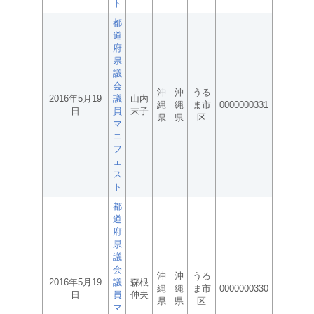
ト
都
道
府
県
議
会
沖
沖
うる
2016年5月19
議
山内
縄
縄
ま市
0000000331
日
員
末子
県
県
区
マ
ニ
フ
ェ
ス
ト
都
道
府
県
議
会
沖
沖
うる
2016年5月19
議
森根
縄
縄
ま市
0000000330
日
員
伸夫
県
県
区
マ