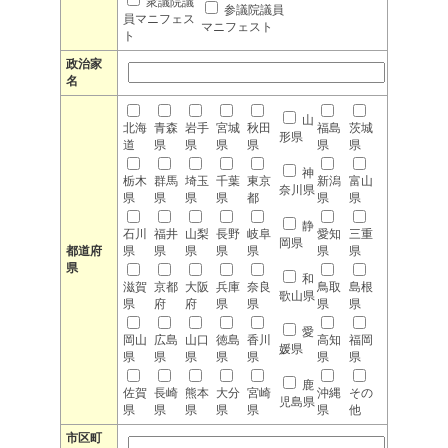
衆議院議
参議院議員
員マニフェス
マニフェスト
ト
政治家
名
山
北海
青森
岩手
宮城
秋田
福島
茨城
形県
道
県
県
県
県
県
県
神
栃木
群馬
埼玉
千葉
東京
新潟
富山
奈川県
県
県
県
県
都
県
県
静
石川
福井
山梨
長野
岐阜
愛知
三重
岡県
都道府
県
県
県
県
県
県
県
県
和
滋賀
京都
大阪
兵庫
奈良
鳥取
島根
歌山県
県
府
府
県
県
県
県
愛
岡山
広島
山口
徳島
香川
高知
福岡
媛県
県
県
県
県
県
県
県
鹿
佐賀
長崎
熊本
大分
宮崎
沖縄
その
児島県
県
県
県
県
県
県
他
市区町