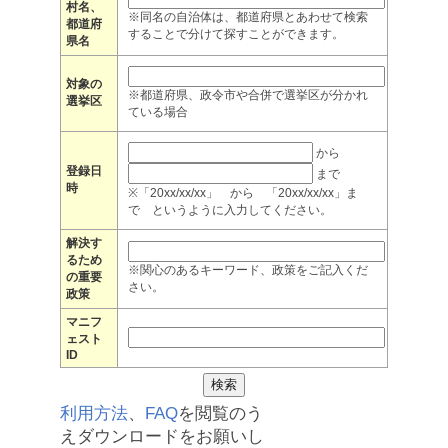
村名、
※同名の自治体は、都道府県とあわせて検索
都道府
することで分けて探すことができます。
県名
対象の
※都道府県、政令市や合併で選挙区が分かれ
選挙区
ている場合
から
登録日
まで
時
※「20xx/xx/xx」 から 「20xx/xx/xx」ま
で というように入力してください。
解決す
るため
※関心のあるキーワード、政策をご記入くだ
の重要
さい。
政策
マニフ
ェスト
ID
利用方法
、
FAQ
を閲覧のう
えダウンロードをお願いし