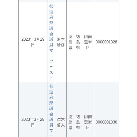
都
道
府
県
議
会
徳
徳
阿南
2023年3月29
議
沢本
島
島
選挙
0000001028
日
員
勝彦
県
県
区
マ
ニ
フ
ェ
ス
ト
都
道
府
県
議
会
徳
徳
阿南
2023年3月29
議
仁木
島
島
選挙
0000001030
日
員
啓人
県
県
区
マ
ニ