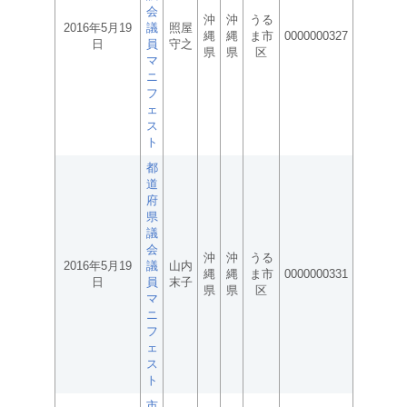
会
沖
沖
うる
2016年5月19
議
照屋
縄
縄
ま市
0000000327
日
員
守之
県
県
区
マ
ニ
フ
ェ
ス
ト
都
道
府
県
議
会
沖
沖
うる
2016年5月19
議
山内
縄
縄
ま市
0000000331
日
員
末子
県
県
区
マ
ニ
フ
ェ
ス
ト
市