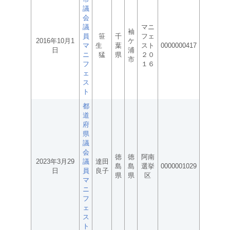
議
会
議
マニ
袖
員
笹
千
フェ
2016年10月1
ケ
マ
生
葉
スト
0000000417
日
浦
ニ
猛
県
２０
市
フ
１６
ェ
ス
ト
都
道
府
県
議
会
徳
徳
阿南
2023年3月29
議
達田
島
島
選挙
0000001029
日
員
良子
県
県
区
マ
ニ
フ
ェ
ス
ト