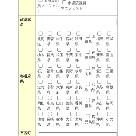
衆議院議
参議院議員
員マニフェス
マニフェスト
ト
政治家
名
山
北海
青森
岩手
宮城
秋田
福島
茨城
形県
道
県
県
県
県
県
県
神
栃木
群馬
埼玉
千葉
東京
新潟
富山
奈川県
県
県
県
県
都
県
県
静
石川
福井
山梨
長野
岐阜
愛知
三重
岡県
都道府
県
県
県
県
県
県
県
県
和
滋賀
京都
大阪
兵庫
奈良
鳥取
島根
歌山県
県
府
府
県
県
県
県
愛
岡山
広島
山口
徳島
香川
高知
福岡
媛県
県
県
県
県
県
県
県
鹿
佐賀
長崎
熊本
大分
宮崎
沖縄
その
児島県
県
県
県
県
県
県
他
市区町