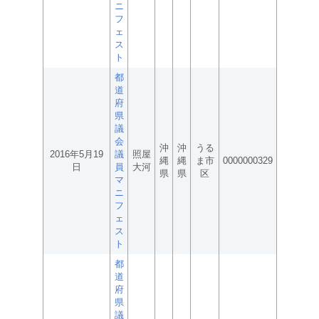
ニ
フ
ェ
ス
ト
都
道
府
県
議
会
沖
沖
うる
2016年5月19
議
照屋
縄
縄
ま市
0000000329
日
員
大河
県
県
区
マ
ニ
フ
ェ
ス
ト
都
道
府
県
議