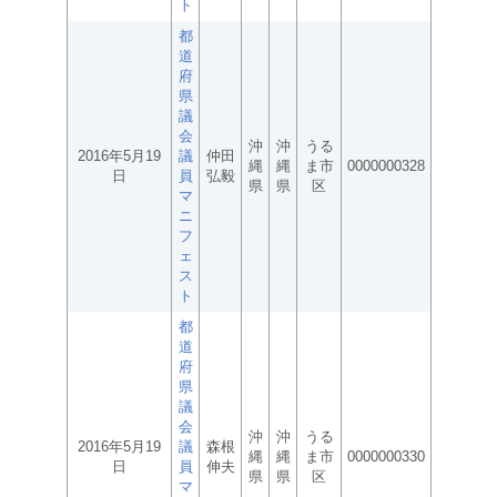
ト
都
道
府
県
議
会
沖
沖
うる
2016年5月19
議
仲田
縄
縄
ま市
0000000328
日
員
弘毅
県
県
区
マ
ニ
フ
ェ
ス
ト
都
道
府
県
議
会
沖
沖
うる
2016年5月19
議
森根
縄
縄
ま市
0000000330
日
員
伸夫
県
県
区
マ