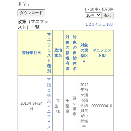
ます。
1
-
10
件 /
1078
件
政策（マニフェ
1
2
3
4
5
...
108
スト）一覧
マ
対
対
ニ
象
象
フ
対象
の
の
ェ
政治
マニフェス
の選
登録年月日
都
自
ス
家名
トID
挙区
道
治
ト
▲
府
体
種
県
名
別
市
議
2012
年袖
会
ケ浦
議
袖
市議
員
笹
千
2016年9月24
ケ
会議
マ
生
葉
0000000416
日
浦
員選
ニ
猛
県
市
挙中
フ
間報
ェ
告
ス