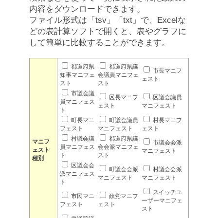
内容をダウンロードできます。
ファイル形式は「tsv」「txt」で、Excelな
どの表計算ソフトで開くと、表やグラフに
して簡単に比較することができます。
都道府県
都道府県議
市長マニフ
知事マニフェ
会議員マニフェ
ェスト
スト
スト
市議会議
区長マニフ
区議会議員
員マニフェス
ェスト
マニフェスト
ト
町長マニ
町議会議員
村長マニフ
フェスト
マニフェスト
ェスト
村議会議
都道府県議
マニフ
市議会会派
員マニフェス
会会派マニフェ
ェスト
マニフェスト
ト
スト
種別
区議会会
町議会会派
村議会会派
派マニフェス
マニフェスト
マニフェスト
ト
スイッチユ
市民マニ
政党マニフ
ーザーマニフェ
フェスト
ェスト
スト