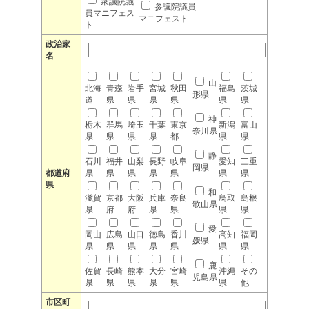
衆議院議
参議院議員
員マニフェス
マニフェスト
ト
政治家
名
山
北海
青森
岩手
宮城
秋田
福島
茨城
形県
道
県
県
県
県
県
県
神
栃木
群馬
埼玉
千葉
東京
新潟
富山
奈川県
県
県
県
県
都
県
県
静
石川
福井
山梨
長野
岐阜
愛知
三重
岡県
都道府
県
県
県
県
県
県
県
県
和
滋賀
京都
大阪
兵庫
奈良
鳥取
島根
歌山県
県
府
府
県
県
県
県
愛
岡山
広島
山口
徳島
香川
高知
福岡
媛県
県
県
県
県
県
県
県
鹿
佐賀
長崎
熊本
大分
宮崎
沖縄
その
児島県
県
県
県
県
県
県
他
市区町