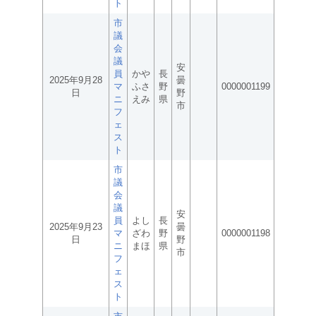
ト
市
議
会
議
安
員
かや
長
2025年9月28
曇
マ
ふさ
野
0000001199
日
野
ニ
えみ
県
市
フ
ェ
ス
ト
市
議
会
議
安
員
よし
長
2025年9月23
曇
マ
ざわ
野
0000001198
日
野
ニ
まほ
県
市
フ
ェ
ス
ト