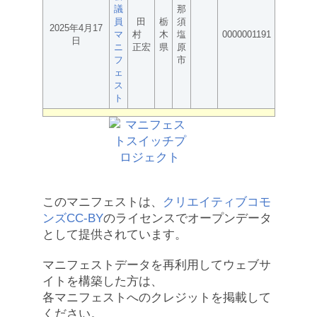
議
那
員
田
栃
須
2025年4月17
マ
村
木
塩
0000001191
日
ニ
正宏
県
原
フ
市
ェ
ス
ト
このマニフェストは、
クリエイティブコモ
ンズCC-BY
のライセンスでオープンデータ
として提供されています。
マニフェストデータを再利用してウェブサ
イトを構築した方は、
各マニフェストへのクレジットを掲載して
ください。