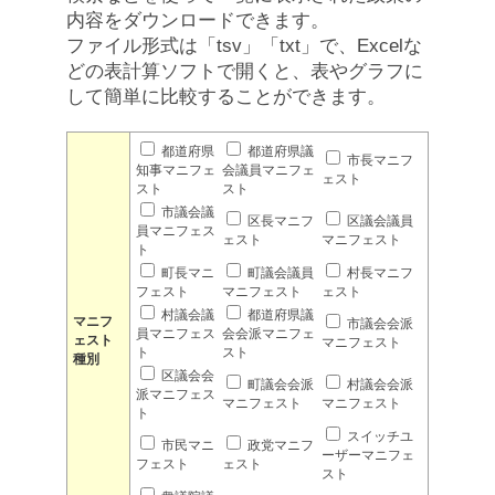
内容をダウンロードできます。
ファイル形式は「tsv」「txt」で、Excelな
どの表計算ソフトで開くと、表やグラフに
して簡単に比較することができます。
都道府県
都道府県議
市長マニフ
知事マニフェ
会議員マニフェ
ェスト
スト
スト
市議会議
区長マニフ
区議会議員
員マニフェス
ェスト
マニフェスト
ト
町長マニ
町議会議員
村長マニフ
フェスト
マニフェスト
ェスト
村議会議
都道府県議
マニフ
市議会会派
員マニフェス
会会派マニフェ
ェスト
マニフェスト
ト
スト
種別
区議会会
町議会会派
村議会会派
派マニフェス
マニフェスト
マニフェスト
ト
スイッチユ
市民マニ
政党マニフ
ーザーマニフェ
フェスト
ェスト
スト