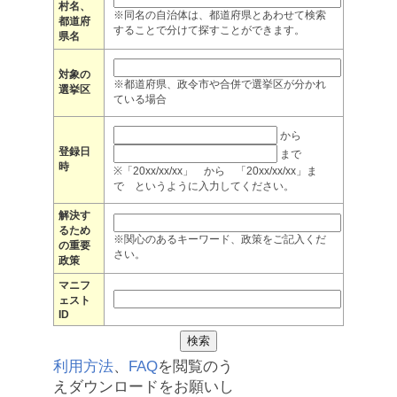
村名、
※同名の自治体は、都道府県とあわせて検索
都道府
することで分けて探すことができます。
県名
対象の
※都道府県、政令市や合併で選挙区が分かれ
選挙区
ている場合
から
登録日
まで
時
※「20xx/xx/xx」 から 「20xx/xx/xx」ま
で というように入力してください。
解決す
るため
※関心のあるキーワード、政策をご記入くだ
の重要
さい。
政策
マニフ
ェスト
ID
利用方法
、
FAQ
を閲覧のう
えダウンロードをお願いし