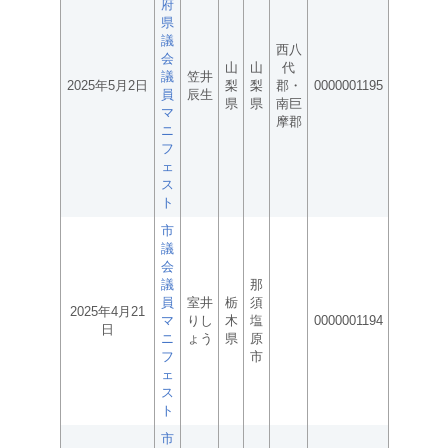
府
県
議
西八
会
山
山
代
議
笠井
2025年5月2日
梨
梨
郡・
0000001195
員
辰生
県
県
南巨
マ
摩郡
ニ
フ
ェ
ス
ト
市
議
会
議
那
員
室井
栃
須
2025年4月21
マ
りし
木
塩
0000001194
日
ニ
ょう
県
原
フ
市
ェ
ス
ト
市