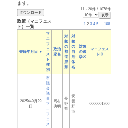
ます。
11
-
20
件 /
1078
件
政策（マニフェス
1
2
3
4
5
...
108
ト）一覧
マ
対
対
ニ
象
象
フ
の
の
対象
ェ
政治
マニフェス
登録年月日 ▼
都
自
の選
ス
家名
トID
道
治
挙区
ト
府
体
種
県
名
別
市
議
会
議
安
員
長
2025年9月29
岡村
曇
マ
野
0000001200
日
典明
野
ニ
県
市
フ
ェ
ス