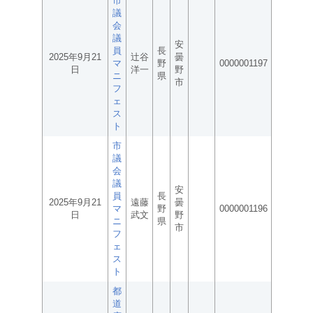
市
議
会
議
安
員
長
2025年9月21
辻谷
曇
マ
野
0000001197
日
洋一
野
ニ
県
市
フ
ェ
ス
ト
市
議
会
議
安
員
長
2025年9月21
遠藤
曇
マ
野
0000001196
日
武文
野
ニ
県
市
フ
ェ
ス
ト
都
道