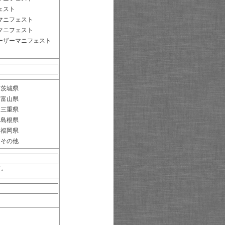
ェスト
マニフェスト
マニフェスト
ーザーマニフェスト
茨城県
富山県
三重県
島根県
福岡県
その他
す。