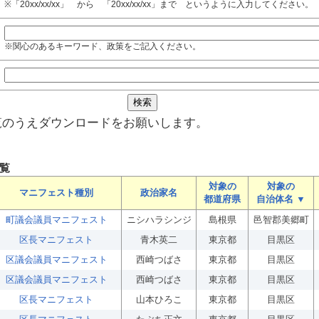
※「20xx/xx/xx」 から 「20xx/xx/xx」まで というように入力してください。
※関心のあるキーワード、政策をご記入ください。
覧のうえダウンロードをお願いします。
覧
対象の
対象の
マニフェスト種別
政治家名
都道府県
自治体名 ▼
町議会議員マニフェスト
ニシハラシンジ
島根県
邑智郡美郷町
区長マニフェスト
青木英二
東京都
目黒区
区議会議員マニフェスト
西崎つばさ
東京都
目黒区
区議会議員マニフェスト
西崎つばさ
東京都
目黒区
区長マニフェスト
山本ひろこ
東京都
目黒区