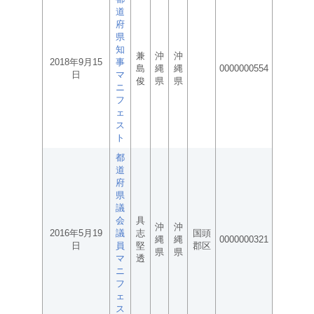
道
府
県
知
兼
沖
沖
2018年9月15
事
島
縄
縄
0000000554
日
マ
俊
県
県
ニ
フ
ェ
ス
ト
都
道
府
県
議
会
具
沖
沖
2016年5月19
議
志
国頭
縄
縄
0000000321
日
員
堅
郡区
県
県
マ
透
ニ
フ
ェ
ス