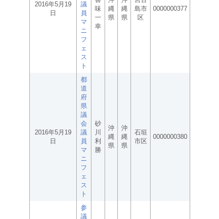
2016年5月19
議
味
縄
縄
島市
0000000377
日
員
一
県
県
区
マ
幸
ニ
フ
ェ
ス
ト
都
道
府
県
議
会
砂
沖
沖
2016年5月19
議
川
石垣
縄
縄
0000000380
日
員
利
市区
県
県
マ
勝
ニ
フ
ェ
ス
ト
参
議