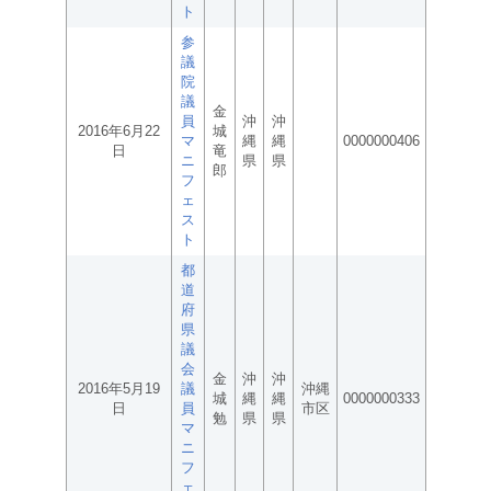
ト
参
議
院
議
金
員
沖
沖
2016年6月22
城
マ
縄
縄
0000000406
日
竜
ニ
県
県
郎
フ
ェ
ス
ト
都
道
府
県
議
会
金
沖
沖
2016年5月19
議
沖縄
城
縄
縄
0000000333
日
員
市区
勉
県
県
マ
ニ
フ
ェ