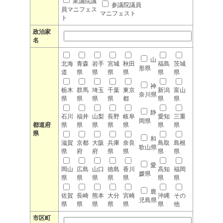
衆議院議
参議院議員
員マニフェス
マニフェスト
ト
政治家
名
山
北海
青森
岩手
宮城
秋田
福島
茨城
形県
道
県
県
県
県
県
県
神
栃木
群馬
埼玉
千葉
東京
新潟
富山
奈川県
県
県
県
県
都
県
県
静
石川
福井
山梨
長野
岐阜
愛知
三重
岡県
都道府
県
県
県
県
県
県
県
県
和
滋賀
京都
大阪
兵庫
奈良
鳥取
島根
歌山県
県
府
府
県
県
県
県
愛
岡山
広島
山口
徳島
香川
高知
福岡
媛県
県
県
県
県
県
県
県
鹿
佐賀
長崎
熊本
大分
宮崎
沖縄
その
児島県
県
県
県
県
県
県
他
市区町