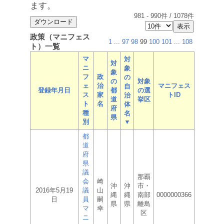
ます。
981
-
990
件 /
1078
件
政策（マニフェス
1
...
97
98
99
100
101
...
108
ト）一覧
マ
対
対
ニ
象
象
フ
政
の
の
対象
ェ
治
マニフェス
自
登録年月日
都
の選
ス
家
トID
治
道
挙区
ト
名
体
府
種
名
県
別
▼
都
道
府
県
議
那覇
会
崎
沖
沖
市・
2016年5月19
議
山
縄
縄
南部
0000000366
日
員
嗣
県
県
離島
マ
幸
区
ニ