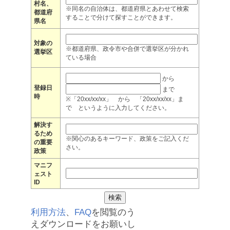
村名、
※同名の自治体は、都道府県とあわせて検索
都道府
することで分けて探すことができます。
県名
対象の
※都道府県、政令市や合併で選挙区が分かれ
選挙区
ている場合
から
登録日
まで
時
※「20xx/xx/xx」 から 「20xx/xx/xx」ま
で というように入力してください。
解決す
るため
※関心のあるキーワード、政策をご記入くだ
の重要
さい。
政策
マニフ
ェスト
ID
利用方法
、
FAQ
を閲覧のう
えダウンロードをお願いし