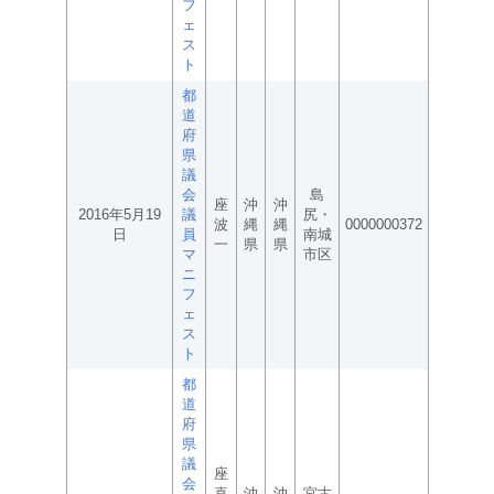
フ
ェ
ス
ト
都
道
府
県
議
会
島
座
沖
沖
2016年5月19
議
尻・
波
縄
縄
0000000372
日
員
南城
一
県
県
マ
市区
ニ
フ
ェ
ス
ト
都
道
府
県
議
座
会
喜
沖
沖
宮古