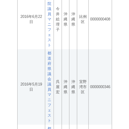
院
議
今
員
井
沖
沖
2016年6月22
比例
マ
絵
縄
縄
0000000408
日
区
ニ
理
県
県
フ
子
ェ
ス
ト
都
道
府
県
議
会
呉
沖
沖
宜野
2016年5月19
議
屋
縄
縄
湾市
0000000346
日
員
宏
県
県
区
マ
ニ
フ
ェ
ス
ト
都