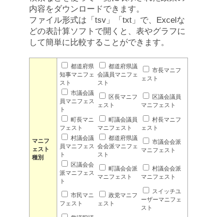
内容をダウンロードできます。
ファイル形式は「tsv」「txt」で、Excelな
どの表計算ソフトで開くと、表やグラフに
して簡単に比較することができます。
都道府県
都道府県議
市長マニフ
知事マニフェ
会議員マニフェ
ェスト
スト
スト
市議会議
区長マニフ
区議会議員
員マニフェス
ェスト
マニフェスト
ト
町長マニ
町議会議員
村長マニフ
フェスト
マニフェスト
ェスト
村議会議
都道府県議
マニフ
市議会会派
員マニフェス
会会派マニフェ
ェスト
マニフェスト
ト
スト
種別
区議会会
町議会会派
村議会会派
派マニフェス
マニフェスト
マニフェスト
ト
スイッチユ
市民マニ
政党マニフ
ーザーマニフェ
フェスト
ェスト
スト