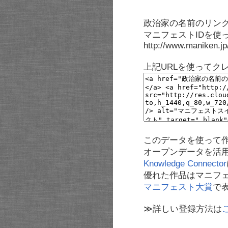
政治家の名前のリンク
マニフェストIDを使
http://www.maniken.j
上記URLを使ってク
このデータを使って
オープンデータを活
Knowledge Connector
優れた作品はマニフ
マニフェスト大賞
で
≫詳しい登録方法は