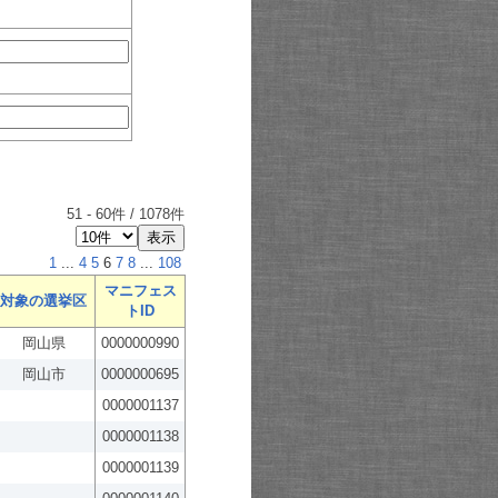
51
-
60
件 /
1078
件
1
...
4
5
6
7
8
...
108
マニフェス
対象の選挙区
トID
岡山県
0000000990
岡山市
0000000695
0000001137
0000001138
0000001139