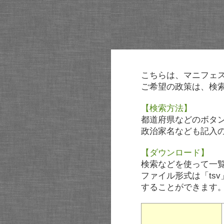
こちらは、マニフェ
ご希望の政策は、検
【検索方法】
都道府県などのボタ
政治家名なども記入
【ダウンロード】
検索などを使って一
ファイル形式は「tsv
することができます