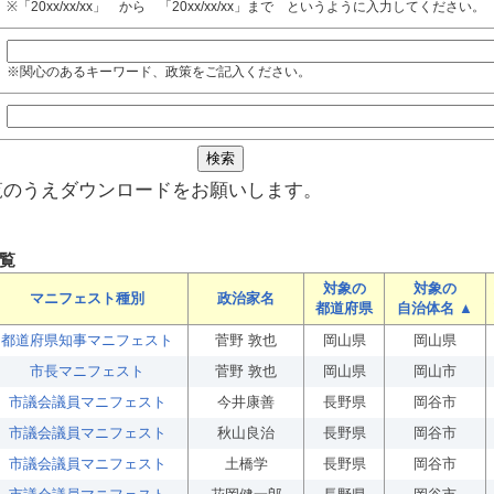
※「20xx/xx/xx」 から 「20xx/xx/xx」まで というように入力してください。
※関心のあるキーワード、政策をご記入ください。
覧のうえダウンロードをお願いします。
覧
対象の
対象の
マニフェスト種別
政治家名
都道府県
自治体名 ▲
都道府県知事マニフェスト
菅野 敦也
岡山県
岡山県
市長マニフェスト
菅野 敦也
岡山県
岡山市
市議会議員マニフェスト
今井康善
長野県
岡谷市
市議会議員マニフェスト
秋山良治
長野県
岡谷市
市議会議員マニフェスト
土橋学
長野県
岡谷市