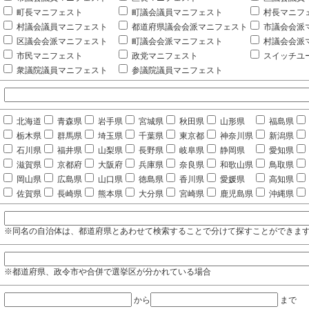
町長マニフェスト
町議会議員マニフェスト
村長マニフ
村議会議員マニフェスト
都道府県議会会派マニフェスト
市議会会派
区議会会派マニフェスト
町議会会派マニフェスト
村議会会派
市民マニフェスト
政党マニフェスト
スイッチユ
衆議院議員マニフェスト
参議院議員マニフェスト
北海道
青森県
岩手県
宮城県
秋田県
山形県
福島県
栃木県
群馬県
埼玉県
千葉県
東京都
神奈川県
新潟県
石川県
福井県
山梨県
長野県
岐阜県
静岡県
愛知県
滋賀県
京都府
大阪府
兵庫県
奈良県
和歌山県
鳥取県
岡山県
広島県
山口県
徳島県
香川県
愛媛県
高知県
佐賀県
長崎県
熊本県
大分県
宮崎県
鹿児島県
沖縄県
※同名の自治体は、都道府県とあわせて検索することで分けて探すことができま
※都道府県、政令市や合併で選挙区が分かれている場合
から
まで