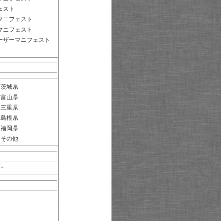
ェスト
マニフェスト
マニフェスト
ーザーマニフェスト
茨城県
富山県
三重県
島根県
福岡県
その他
す。