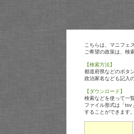
こちらは、マニフェ
ご希望の政策は、検
【検索方法】
都道府県などのボタ
政治家名なども記入
【ダウンロード】
検索などを使って一
ファイル形式は「tsv
することができます