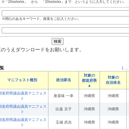
※「20xx/xx/xx」 から 「20xx/xx/xx」まで というように入力してください。
※関心のあるキーワード、政策をご記入ください。
覧のうえダウンロードをお願いします。
覧
1
...
対象の
対象の
マニフェスト種別
政治家名
都道府県
自治体名
▲
都道府県議会議員マニフェス
座喜味 一幸
沖縄県
沖縄県
ト
都道府県議会議員マニフェス
比嘉 京子
沖縄県
沖縄県
ト
都道府県議会議員マニフェス
玉城 武光
沖縄県
沖縄県
ト