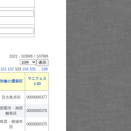
1021
-
1030
件 /
1078
件
101
102
103
104
105
...
108
マニフェス
対象の選挙区
トID
宮古島市区
0000000377
那覇市・南部
0000000376
離島区
島尻・南城市
0000000375
区