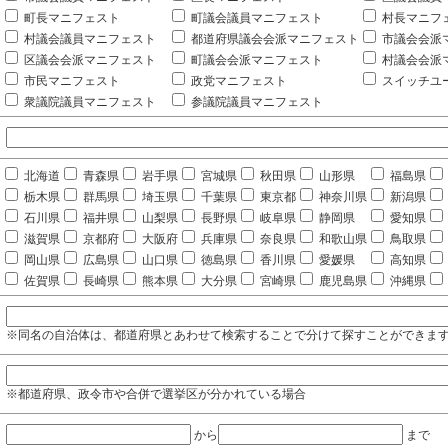
町長マニフェスト
町議会議員マニフェスト
村長マニフ
村議会議員マニフェスト
都道府県議会会派マニフェスト
市議会会派
区議会会派マニフェスト
町議会会派マニフェスト
村議会会派
市民マニフェスト
政党マニフェスト
スイッチユ
衆議院議員マニフェスト
参議院議員マニフェスト
北海道
青森県
岩手県
宮城県
秋田県
山形県
福島県
栃木県
群馬県
埼玉県
千葉県
東京都
神奈川県
新潟県
石川県
福井県
山梨県
長野県
岐阜県
静岡県
愛知県
滋賀県
京都府
大阪府
兵庫県
奈良県
和歌山県
鳥取県
岡山県
広島県
山口県
徳島県
香川県
愛媛県
高知県
佐賀県
長崎県
熊本県
大分県
宮崎県
鹿児島県
沖縄県
※同名の自治体は、都道府県とあわせて検索することで分けて探すことができま
※都道府県、政令市や合併で選挙区が分かれている場合
から
まで