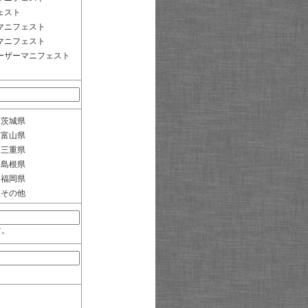
ェスト
マニフェスト
マニフェスト
ーザーマニフェスト
茨城県
富山県
三重県
島根県
福岡県
その他
す。