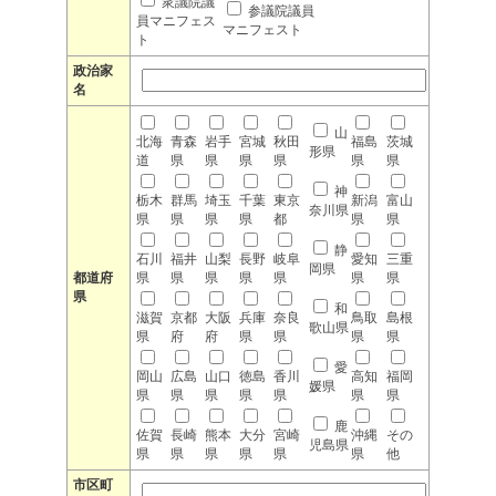
衆議院議
参議院議員
員マニフェス
マニフェスト
ト
政治家
名
山
北海
青森
岩手
宮城
秋田
福島
茨城
形県
道
県
県
県
県
県
県
神
栃木
群馬
埼玉
千葉
東京
新潟
富山
奈川県
県
県
県
県
都
県
県
静
石川
福井
山梨
長野
岐阜
愛知
三重
岡県
都道府
県
県
県
県
県
県
県
県
和
滋賀
京都
大阪
兵庫
奈良
鳥取
島根
歌山県
県
府
府
県
県
県
県
愛
岡山
広島
山口
徳島
香川
高知
福岡
媛県
県
県
県
県
県
県
県
鹿
佐賀
長崎
熊本
大分
宮崎
沖縄
その
児島県
県
県
県
県
県
県
他
市区町