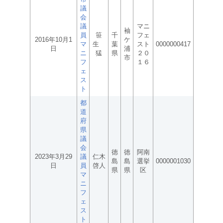
議
会
議
マニ
袖
員
笹
千
フェ
2016年10月1
ケ
マ
生
葉
スト
0000000417
日
浦
ニ
猛
県
２０
市
フ
１６
ェ
ス
ト
都
道
府
県
議
会
徳
徳
阿南
2023年3月29
議
仁木
島
島
選挙
0000001030
日
員
啓人
県
県
区
マ
ニ
フ
ェ
ス
ト