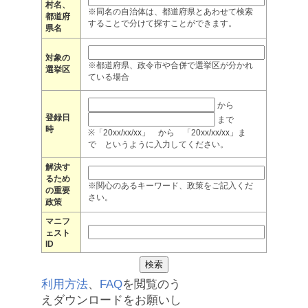
村名、
※同名の自治体は、都道府県とあわせて検索
都道府
することで分けて探すことができます。
県名
対象の
※都道府県、政令市や合併で選挙区が分かれ
選挙区
ている場合
から
登録日
まで
時
※「20xx/xx/xx」 から 「20xx/xx/xx」ま
で というように入力してください。
解決す
るため
※関心のあるキーワード、政策をご記入くだ
の重要
さい。
政策
マニフ
ェスト
ID
利用方法
、
FAQ
を閲覧のう
えダウンロードをお願いし