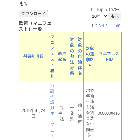
ます。
1
-
10
件 /
1078
件
政策（マニフェ
1
2
3
4
5
...
108
スト）一覧
マ
対
対
ニ
象
象
フ
対象
の
の
ェ
政治
マニフェス
の選
登録年月日
都
自
ス
家名
トID
挙区
道
治
ト
▲
府
体
種
県
名
別
市
議
2012
年袖
会
ケ浦
議
袖
市議
員
笹
千
2016年9月24
ケ
会議
マ
生
葉
0000000416
日
浦
員選
ニ
猛
県
市
挙中
フ
間報
ェ
告
ス