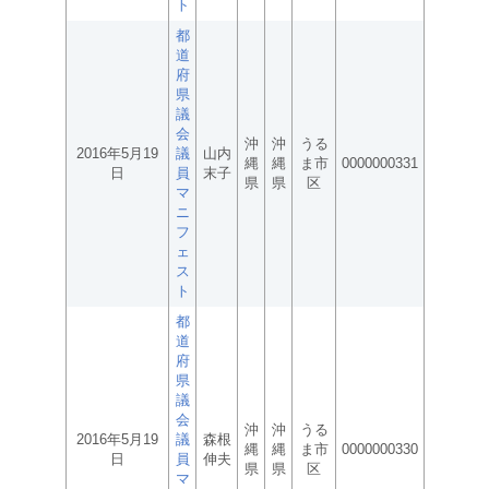
ト
都
道
府
県
議
会
沖
沖
うる
2016年5月19
議
山内
縄
縄
ま市
0000000331
日
員
末子
県
県
区
マ
ニ
フ
ェ
ス
ト
都
道
府
県
議
会
沖
沖
うる
2016年5月19
議
森根
縄
縄
ま市
0000000330
日
員
伸夫
県
県
区
マ