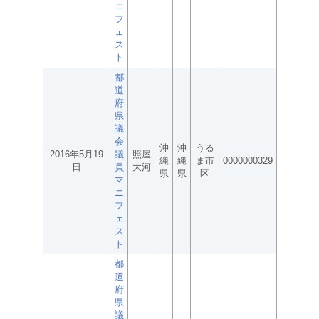
ニ
フ
ェ
ス
ト
都
道
府
県
議
会
沖
沖
うる
2016年5月19
議
照屋
縄
縄
ま市
0000000329
日
員
大河
県
県
区
マ
ニ
フ
ェ
ス
ト
都
道
府
県
議