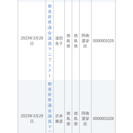
都
道
府
県
議
会
徳
徳
阿南
2023年3月29
議
達田
島
島
選挙
0000001029
日
員
良子
県
県
区
マ
ニ
フ
ェ
ス
ト
都
道
府
県
議
会
徳
徳
阿南
2023年3月29
議
沢本
島
島
選挙
0000001028
日
員
勝彦
県
県
区
マ
ニ