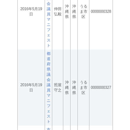
会
沖
沖
うる
2016年5月19
議
仲田
縄
縄
ま市
0000000328
日
員
弘毅
県
県
区
マ
ニ
フ
ェ
ス
ト
都
道
府
県
議
会
沖
沖
うる
2016年5月19
議
照屋
縄
縄
ま市
0000000327
日
員
守之
県
県
区
マ
ニ
フ
ェ
ス
ト
市