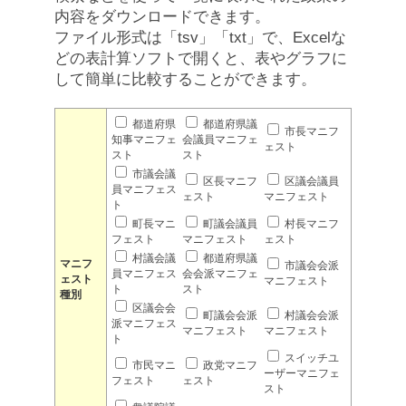
内容をダウンロードできます。
ファイル形式は「tsv」「txt」で、Excelな
どの表計算ソフトで開くと、表やグラフに
して簡単に比較することができます。
都道府県
都道府県議
市長マニフ
知事マニフェ
会議員マニフェ
ェスト
スト
スト
市議会議
区長マニフ
区議会議員
員マニフェス
ェスト
マニフェスト
ト
町長マニ
町議会議員
村長マニフ
フェスト
マニフェスト
ェスト
村議会議
都道府県議
マニフ
市議会会派
員マニフェス
会会派マニフェ
ェスト
マニフェスト
ト
スト
種別
区議会会
町議会会派
村議会会派
派マニフェス
マニフェスト
マニフェスト
ト
スイッチユ
市民マニ
政党マニフ
ーザーマニフェ
フェスト
ェスト
スト