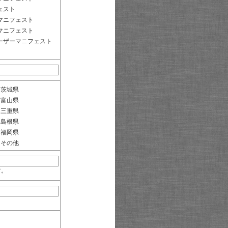
ェスト
マニフェスト
マニフェスト
ーザーマニフェスト
茨城県
富山県
三重県
島根県
福岡県
その他
す。