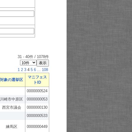
31
-
40
件 /
1078
件
1
2
3
4
5
6
...
108
マニフェス
対象の選挙区
トID
0000000524
川崎市中原区
0000000053
西宮市議会
0000000130
0000000533
練馬区
0000000449