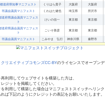
都道府県知事マニフェスト
くりはら貴子
大阪府
大阪府
市議会議員マニフェスト
くわはた健也
埼玉県
所沢市
都道府県議会議員マニフェス
けいの信一
東京都
東京都
ト
都道府県議会議員マニフェス
こいそ善彦
東京都
東京都
ト
市議会議員マニフェスト
こみやま 弘行
神奈川県
秦野市
、
クリエイティブコモンズCC-BY
のライセンスでオープンデ
を再利用してウェブサイトを構築した方は、
クレジットを掲載してください。
タを利用して構築した場合はマニフェストスイッチへリンク
あれば下記のようにクレジットの表記をお願いいたします。