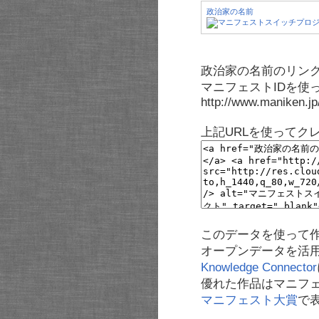
政治家の名前
政治家の名前のリンク
マニフェストIDを使
http://www.maniken.j
上記URLを使ってク
このデータを使って
オープンデータを活
Knowledge Connector
優れた作品はマニフ
マニフェスト大賞
で