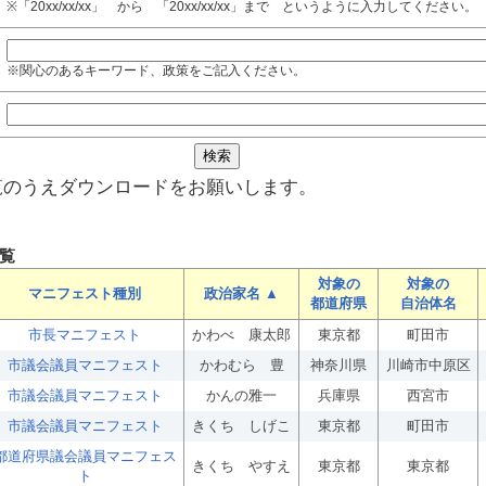
※「20xx/xx/xx」 から 「20xx/xx/xx」まで というように入力してください。
※関心のあるキーワード、政策をご記入ください。
覧のうえダウンロードをお願いします。
覧
対象の
対象の
マニフェスト種別
政治家名 ▲
都道府県
自治体名
市長マニフェスト
かわべ 康太郎
東京都
町田市
市議会議員マニフェスト
かわむら 豊
神奈川県
川崎市中原区
市議会議員マニフェスト
かんの雅一
兵庫県
西宮市
市議会議員マニフェスト
きくち しげこ
東京都
町田市
都道府県議会議員マニフェス
きくち やすえ
東京都
東京都
ト