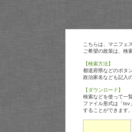
こちらは、マニフェ
ご希望の政策は、検
【検索方法】
都道府県などのボタ
政治家名なども記入
【ダウンロード】
検索などを使って一
ファイル形式は「tsv
することができます