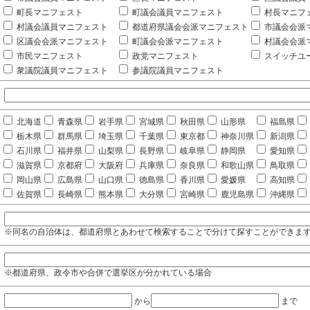
町長マニフェスト
町議会議員マニフェスト
村長マニフ
村議会議員マニフェスト
都道府県議会会派マニフェスト
市議会会派
区議会会派マニフェスト
町議会会派マニフェスト
村議会会派
市民マニフェスト
政党マニフェスト
スイッチユ
衆議院議員マニフェスト
参議院議員マニフェスト
北海道
青森県
岩手県
宮城県
秋田県
山形県
福島県
栃木県
群馬県
埼玉県
千葉県
東京都
神奈川県
新潟県
石川県
福井県
山梨県
長野県
岐阜県
静岡県
愛知県
滋賀県
京都府
大阪府
兵庫県
奈良県
和歌山県
鳥取県
岡山県
広島県
山口県
徳島県
香川県
愛媛県
高知県
佐賀県
長崎県
熊本県
大分県
宮崎県
鹿児島県
沖縄県
※同名の自治体は、都道府県とあわせて検索することで分けて探すことができま
※都道府県、政令市や合併で選挙区が分かれている場合
から
まで