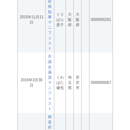
府
県
知
くり
大
大
2015年11月11
事
はら
阪
阪
0000000281
日
マ
貴子
府
府
ニ
フ
ェ
ス
ト
市
議
会
議
員
くわ
埼
所
2015年3月30
マ
はた
玉
沢
0000000067
日
ニ
健也
県
市
フ
ェ
ス
ト
都
道
府