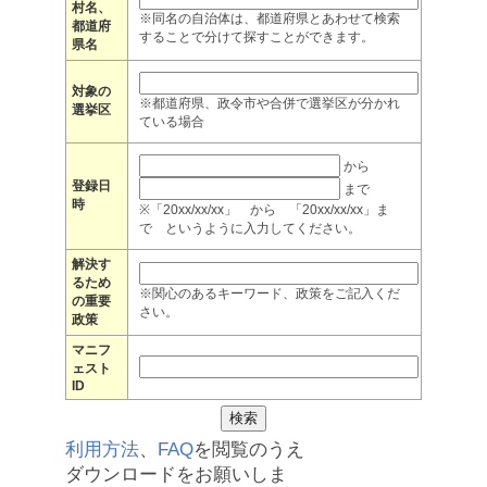
村名、
※同名の自治体は、都道府県とあわせて検索
都道府
することで分けて探すことができます。
県名
対象の
※都道府県、政令市や合併で選挙区が分かれ
選挙区
ている場合
から
登録日
まで
時
※「20xx/xx/xx」 から 「20xx/xx/xx」ま
で というように入力してください。
解決す
るため
※関心のあるキーワード、政策をご記入くだ
の重要
さい。
政策
マニフ
ェスト
ID
利用方法
、
FAQ
を閲覧のうえ
ダウンロードをお願いしま