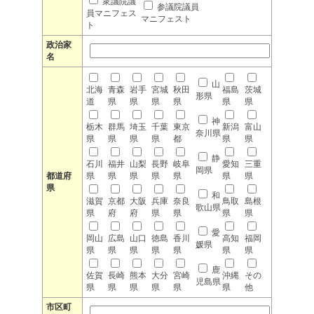
衆議院議
参議院議員
員マニフェス
マニフェスト
ト
政治家
名
山
北海
青森
岩手
宮城
秋田
福島
茨城
形県
道
県
県
県
県
県
県
神
栃木
群馬
埼玉
千葉
東京
新潟
富山
奈川県
県
県
県
県
都
県
県
静
石川
福井
山梨
長野
岐阜
愛知
三重
岡県
都道府
県
県
県
県
県
県
県
県
和
滋賀
京都
大阪
兵庫
奈良
鳥取
島根
歌山県
県
府
府
県
県
県
県
愛
岡山
広島
山口
徳島
香川
高知
福岡
媛県
県
県
県
県
県
県
県
鹿
佐賀
長崎
熊本
大分
宮崎
沖縄
その
児島県
県
県
県
県
県
県
他
市区町