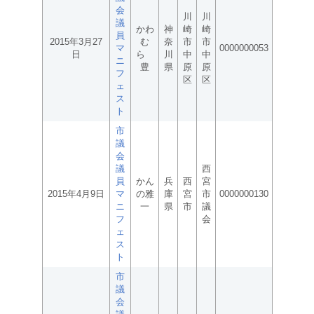
会
川
川
議
かわ
神
崎
崎
員
2015年3月27
む
奈
市
市
マ
0000000053
日
ら
川
中
中
ニ
豊
県
原
原
フ
区
区
ェ
ス
ト
市
議
会
議
西
員
かん
兵
西
宮
2015年4月9日
マ
の雅
庫
宮
市
0000000130
ニ
一
県
市
議
フ
会
ェ
ス
ト
市
議
会