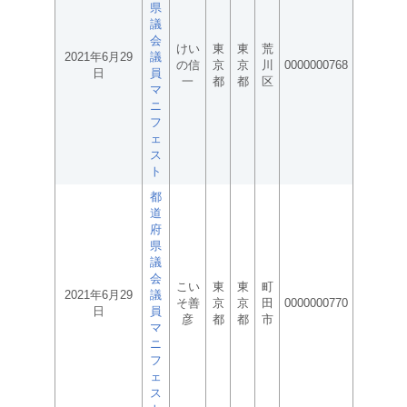
県
議
会
けい
東
東
荒
2021年6月29
議
の信
京
京
川
0000000768
日
員
一
都
都
区
マ
ニ
フ
ェ
ス
ト
都
道
府
県
議
会
こい
東
東
町
2021年6月29
議
そ善
京
京
田
0000000770
日
員
彦
都
都
市
マ
ニ
フ
ェ
ス