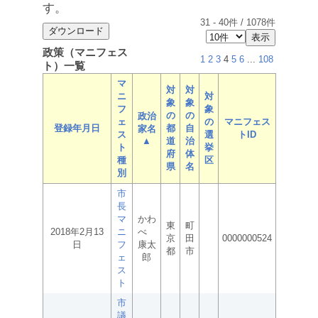
す。
31
-
40
件 /
1078
件
政策（マニフェス
1
2
3
4
5
6
...
108
ト）一覧
マ
対
対
ニ
対
象
象
フ
象
の
の
政治
ェ
の
マニフェス
登録年月日
都
自
家名
ス
選
トID
▲
道
治
ト
挙
府
体
種
区
県
名
別
市
長
マ
かわ
東
町
2018年2月13
ニ
べ
京
田
0000000524
日
フ
康太
都
市
ェ
郎
ス
ト
市
議