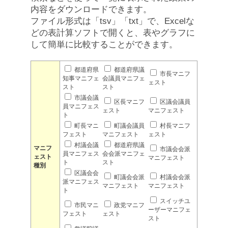
内容をダウンロードできます。
ファイル形式は「tsv」「txt」で、Excelな
どの表計算ソフトで開くと、表やグラフに
して簡単に比較することができます。
都道府県
都道府県議
市長マニフ
知事マニフェ
会議員マニフェ
ェスト
スト
スト
市議会議
区長マニフ
区議会議員
員マニフェス
ェスト
マニフェスト
ト
町長マニ
町議会議員
村長マニフ
フェスト
マニフェスト
ェスト
村議会議
都道府県議
マニフ
市議会会派
員マニフェス
会会派マニフェ
ェスト
マニフェスト
ト
スト
種別
区議会会
町議会会派
村議会会派
派マニフェス
マニフェスト
マニフェスト
ト
スイッチユ
市民マニ
政党マニフ
ーザーマニフェ
フェスト
ェスト
スト