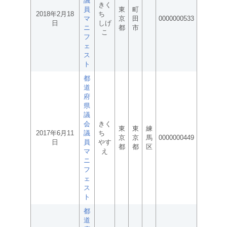
議
きく
員
東
町
2018年2月18
ち
マ
京
田
0000000533
日
しげ
ニ
都
市
こ
フ
ェ
ス
ト
都
道
府
県
議
会
きく
東
東
練
2017年6月11
議
ち
京
京
馬
0000000449
日
員
やす
都
都
区
マ
え
ニ
フ
ェ
ス
ト
都
道