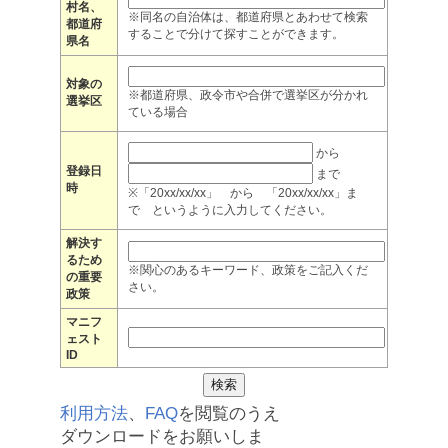
村名、
※同名の自治体は、都道府県とあわせて検索
都道府
することで分けて探すことができます。
県名
対象の
※都道府県、政令市や合併で選挙区が分かれ
選挙区
ている場合
から
登録日
まで
時
※「20xx/xx/xx」 から 「20xx/xx/xx」ま
で というように入力してください。
解決す
るため
※関心のあるキーワード、政策をご記入くだ
の重要
さい。
政策
マニフ
ェスト
ID
利用方法
、
FAQ
を閲覧のうえ
ダウンロードをお願いしま