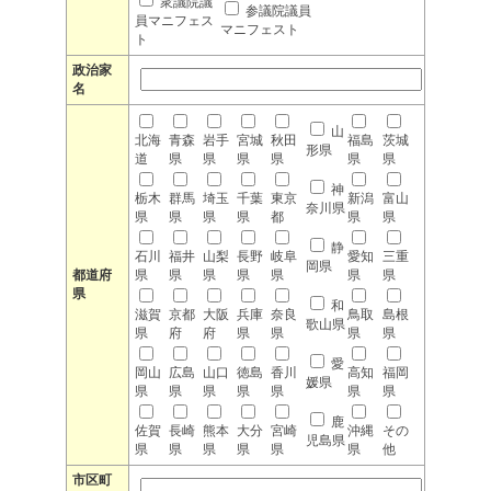
衆議院議
参議院議員
員マニフェス
マニフェスト
ト
政治家
名
山
北海
青森
岩手
宮城
秋田
福島
茨城
形県
道
県
県
県
県
県
県
神
栃木
群馬
埼玉
千葉
東京
新潟
富山
奈川県
県
県
県
県
都
県
県
静
石川
福井
山梨
長野
岐阜
愛知
三重
岡県
都道府
県
県
県
県
県
県
県
県
和
滋賀
京都
大阪
兵庫
奈良
鳥取
島根
歌山県
県
府
府
県
県
県
県
愛
岡山
広島
山口
徳島
香川
高知
福岡
媛県
県
県
県
県
県
県
県
鹿
佐賀
長崎
熊本
大分
宮崎
沖縄
その
児島県
県
県
県
県
県
県
他
市区町