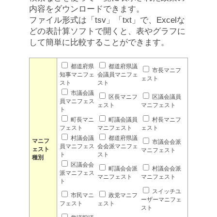
内容をダウンロードできます。
ファイル形式は「tsv」「txt」で、Excelな
どの表計算ソフトで開くと、表やグラフに
して簡単に比較することができます。
都道府県
都道府県議
市長マニフ
知事マニフェ
会議員マニフェ
ェスト
スト
スト
市議会議
区長マニフ
区議会議員
員マニフェス
ェスト
マニフェスト
ト
町長マニ
町議会議員
村長マニフ
フェスト
マニフェスト
ェスト
村議会議
都道府県議
マニフ
市議会会派
員マニフェス
会会派マニフェ
ェスト
マニフェスト
ト
スト
種別
区議会会
町議会会派
村議会会派
派マニフェス
マニフェスト
マニフェスト
ト
スイッチユ
市民マニ
政党マニフ
ーザーマニフェ
フェスト
ェスト
スト