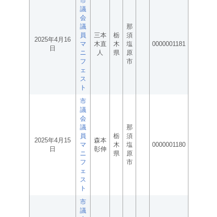
市
議
会
議
那
員
三本
栃
須
2025年4月16
マ
木直
木
塩
0000001181
日
ニ
人
県
原
フ
市
ェ
ス
ト
市
議
会
議
那
員
栃
須
2025年4月15
森本
マ
木
塩
0000001180
日
彰伸
ニ
県
原
フ
市
ェ
ス
ト
市
議