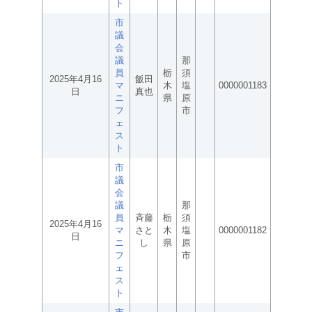
ト
市
議
会
議
那
員
栃
須
2025年4月16
飯田
マ
木
塩
0000001183
日
真也
ニ
県
原
フ
市
ェ
ス
ト
市
議
会
議
那
員
斉藤
栃
須
2025年4月16
マ
さと
木
塩
0000001182
日
ニ
し
県
原
フ
市
ェ
ス
ト