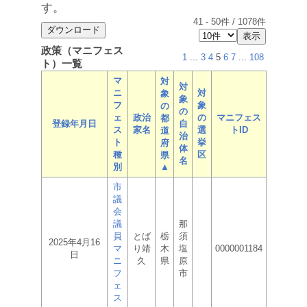
す。
41
-
50
件 /
1078
件
政策（マニフェス
1
...
3
4
5
6
7
...
108
ト）一覧
マ
対
対
ニ
対
象
象
フ
象
の
の
ェ
政治
の
マニフェス
都
登録年月日
自
ス
家名
選
トID
道
治
ト
挙
府
体
種
区
県
名
別
▲
市
議
会
議
那
員
とば
栃
須
2025年4月16
マ
り靖
木
塩
0000001184
日
ニ
久
県
原
フ
市
ェ
ス