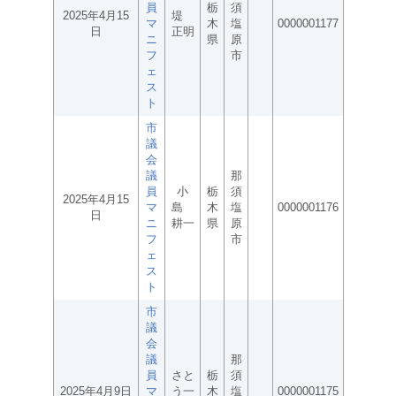
員
栃
須
2025年4月15
堤
マ
木
塩
0000001177
日
正明
ニ
県
原
フ
市
ェ
ス
ト
市
議
会
議
那
員
小
栃
須
2025年4月15
マ
島
木
塩
0000001176
日
ニ
耕一
県
原
フ
市
ェ
ス
ト
市
議
会
議
那
員
さと
栃
須
2025年4月9日
マ
う一
木
塩
0000001175