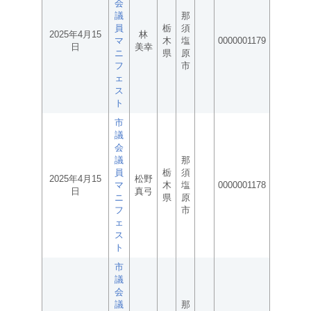
会
議
那
員
栃
須
2025年4月15
林
マ
木
塩
0000001179
日
美幸
ニ
県
原
フ
市
ェ
ス
ト
市
議
会
議
那
員
栃
須
2025年4月15
松野
マ
木
塩
0000001178
日
真弓
ニ
県
原
フ
市
ェ
ス
ト
市
議
会
議
那