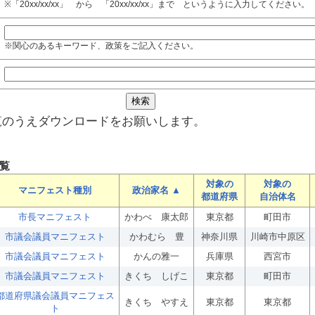
※「20xx/xx/xx」 から 「20xx/xx/xx」まで というように入力してください。
※関心のあるキーワード、政策をご記入ください。
覧のうえダウンロードをお願いします。
覧
対象の
対象の
マニフェスト種別
政治家名 ▲
都道府県
自治体名
市長マニフェスト
かわべ 康太郎
東京都
町田市
市議会議員マニフェスト
かわむら 豊
神奈川県
川崎市中原区
市議会議員マニフェスト
かんの雅一
兵庫県
西宮市
市議会議員マニフェスト
きくち しげこ
東京都
町田市
都道府県議会議員マニフェス
きくち やすえ
東京都
東京都
ト