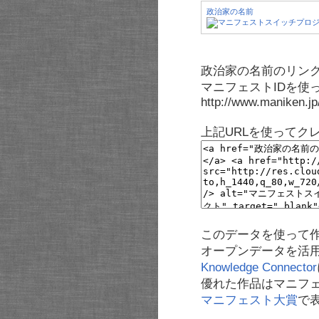
政治家の名前
政治家の名前のリンク
マニフェストIDを使
http://www.maniken.j
上記URLを使ってク
このデータを使って
オープンデータを活
Knowledge Connector
優れた作品はマニフ
マニフェスト大賞
で