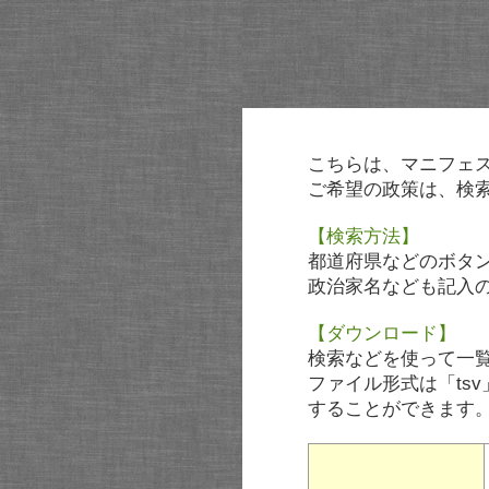
こちらは、マニフェ
ご希望の政策は、検
【検索方法】
都道府県などのボタ
政治家名なども記入
【ダウンロード】
検索などを使って一
ファイル形式は「tsv
することができます