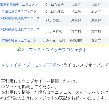
都道府県知事マニフェスト
くりはら貴子
大阪府
大阪府
市議会議員マニフェスト
くわはた健也
埼玉県
所沢市
都道府県議会議員マニフェス
けいの信一
東京都
東京都
ト
都道府県議会議員マニフェス
こいそ善彦
東京都
東京都
ト
市議会議員マニフェスト
こみやま 弘行
神奈川県
秦野市
、
クリエイティブコモンズCC-BY
のライセンスでオープンデ
を再利用してウェブサイトを構築した方は、
クレジットを掲載してください。
タを利用して構築した場合はマニフェストスイッチへリンク
あれば下記のようにクレジットの表記をお願いいたします。