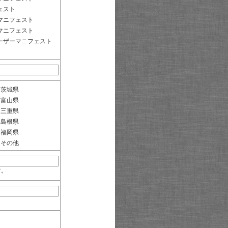
ェスト
マニフェスト
マニフェスト
ーザーマニフェスト
茨城県
富山県
三重県
島根県
福岡県
その他
す。