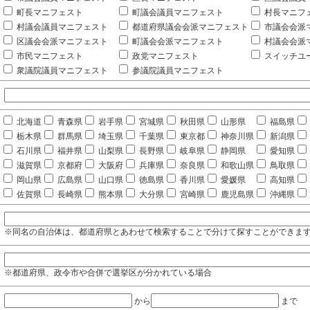
町長マニフェスト
町議会議員マニフェスト
村長マニフ
村議会議員マニフェスト
都道府県議会会派マニフェスト
市議会会派
区議会会派マニフェスト
町議会会派マニフェスト
村議会会派
市民マニフェスト
政党マニフェスト
スイッチユ
衆議院議員マニフェスト
参議院議員マニフェスト
北海道
青森県
岩手県
宮城県
秋田県
山形県
福島県
栃木県
群馬県
埼玉県
千葉県
東京都
神奈川県
新潟県
石川県
福井県
山梨県
長野県
岐阜県
静岡県
愛知県
滋賀県
京都府
大阪府
兵庫県
奈良県
和歌山県
鳥取県
岡山県
広島県
山口県
徳島県
香川県
愛媛県
高知県
佐賀県
長崎県
熊本県
大分県
宮崎県
鹿児島県
沖縄県
※同名の自治体は、都道府県とあわせて検索することで分けて探すことができま
※都道府県、政令市や合併で選挙区が分かれている場合
から
まで