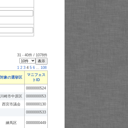
31
-
40
件 /
1078
件
1
2
3
4
5
6
...
108
マニフェス
対象の選挙区
トID
0000000524
川崎市中原区
0000000053
西宮市議会
0000000130
0000000533
練馬区
0000000449