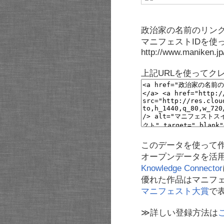
政治家の名前のリンク
マニフェストIDを使
http://www.maniken.j
上記URLを使ってク
このデータを使って
オープンデータを活
Knowledge Connector
優れた作品はマニフ
マニフェスト大賞
で
≫詳しい登録方法は