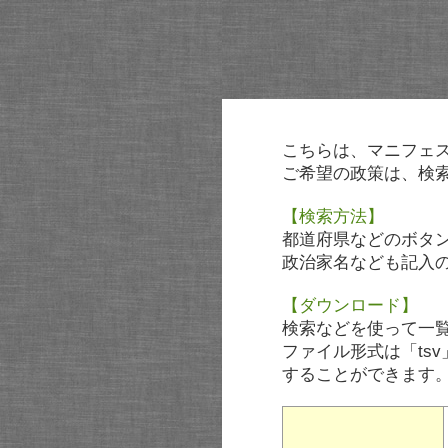
こちらは、マニフェ
ご希望の政策は、検
【検索方法】
都道府県などのボタ
政治家名なども記入
【ダウンロード】
検索などを使って一
ファイル形式は「tsv
することができます