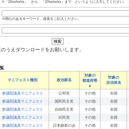
※「20xx/xx/xx」 から 「20xx/xx/xx」まで というように入力してください。
※関心のあるキーワード、政策をご記入ください。
覧のうえダウンロードをお願いします。
覧
対象の
対象の
マニフェスト種別
政治家名
都道府県
自治体名
▲
参議院議員マニフェスト
公明党
その他
全国
参議院議員マニフェスト
国民民主党
その他
全国
参議院議員マニフェスト
自由民主党
その他
全国
参議院議員マニフェスト
社民党
その他
全国
参議院議員マニフェスト
日本維新の会
その他
全国