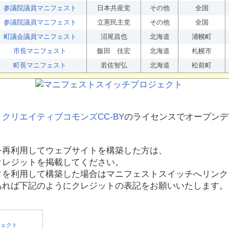
参議院議員マニフェスト
日本共産党
その他
全国
参議院議員マニフェスト
立憲民主党
その他
全国
町議会議員マニフェスト
沼尾昌也
北海道
浦幌町
市長マニフェスト
飯田 佳宏
北海道
札幌市
町長マニフェスト
若佐智弘
北海道
松前町
、
クリエイティブコモンズCC-BY
のライセンスでオープンデ
を再利用してウェブサイトを構築した方は、
クレジットを掲載してください。
タを利用して構築した場合はマニフェストスイッチへリンク
あれば下記のようにクレジットの表記をお願いいたします。