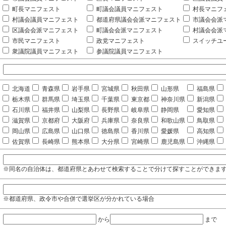
町長マニフェスト
町議会議員マニフェスト
村長マニフ
村議会議員マニフェスト
都道府県議会会派マニフェスト
市議会会派
区議会会派マニフェスト
町議会会派マニフェスト
村議会会派
市民マニフェスト
政党マニフェスト
スイッチユ
衆議院議員マニフェスト
参議院議員マニフェスト
北海道
青森県
岩手県
宮城県
秋田県
山形県
福島県
栃木県
群馬県
埼玉県
千葉県
東京都
神奈川県
新潟県
石川県
福井県
山梨県
長野県
岐阜県
静岡県
愛知県
滋賀県
京都府
大阪府
兵庫県
奈良県
和歌山県
鳥取県
岡山県
広島県
山口県
徳島県
香川県
愛媛県
高知県
佐賀県
長崎県
熊本県
大分県
宮崎県
鹿児島県
沖縄県
※同名の自治体は、都道府県とあわせて検索することで分けて探すことができま
※都道府県、政令市や合併で選挙区が分かれている場合
から
まで