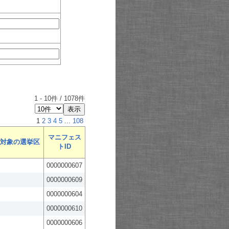
1
-
10
件 /
1078
件
1
2
3
4
5
...
108
マニフェス
対象の選挙区
トID
0000000607
0000000609
0000000604
0000000610
0000000606