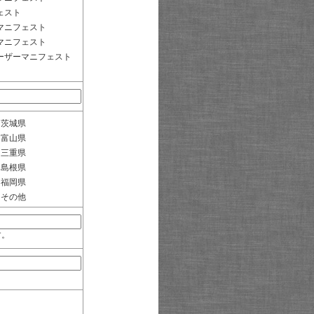
ェスト
マニフェスト
マニフェスト
ーザーマニフェスト
茨城県
富山県
三重県
島根県
福岡県
その他
す。