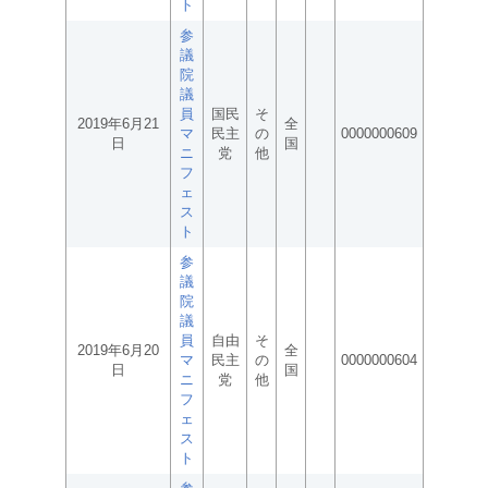
ト
参
議
院
議
員
国民
そ
2019年6月21
全
マ
民主
の
0000000609
日
国
ニ
党
他
フ
ェ
ス
ト
参
議
院
議
員
自由
そ
2019年6月20
全
マ
民主
の
0000000604
日
国
ニ
党
他
フ
ェ
ス
ト