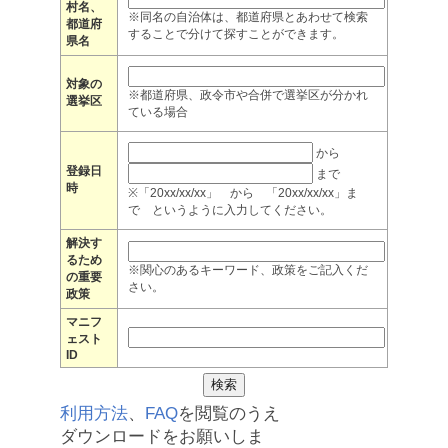
村名、
※同名の自治体は、都道府県とあわせて検索
都道府
することで分けて探すことができます。
県名
対象の
※都道府県、政令市や合併で選挙区が分かれ
選挙区
ている場合
から
登録日
まで
時
※「20xx/xx/xx」 から 「20xx/xx/xx」ま
で というように入力してください。
解決す
るため
※関心のあるキーワード、政策をご記入くだ
の重要
さい。
政策
マニフ
ェスト
ID
利用方法
、
FAQ
を閲覧のうえ
ダウンロードをお願いしま