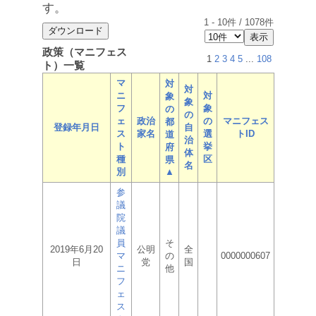
す。
1
-
10
件 /
1078
件
政策（マニフェス
1
2
3
4
5
...
108
ト）一覧
マ
対
対
ニ
対
象
象
フ
象
の
の
ェ
政治
の
マニフェス
都
登録年月日
自
ス
家名
選
トID
道
治
ト
挙
府
体
種
区
県
名
別
▲
参
議
院
議
員
そ
2019年6月20
公明
全
マ
の
0000000607
日
党
国
ニ
他
フ
ェ
ス