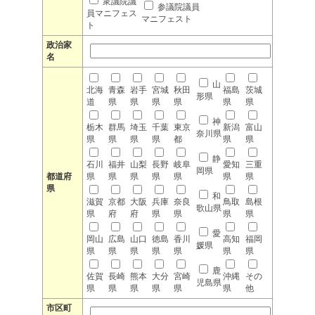
衆議院議
参議院議員
員マニフェス
マニフェスト
ト
政治家
名
山
北海
青森
岩手
宮城
秋田
福島
茨城
形県
道
県
県
県
県
県
県
神
栃木
群馬
埼玉
千葉
東京
新潟
富山
奈川県
県
県
県
県
都
県
県
静
石川
福井
山梨
長野
岐阜
愛知
三重
岡県
都道府
県
県
県
県
県
県
県
県
和
滋賀
京都
大阪
兵庫
奈良
鳥取
島根
歌山県
県
府
府
県
県
県
県
愛
岡山
広島
山口
徳島
香川
高知
福岡
媛県
県
県
県
県
県
県
県
鹿
佐賀
長崎
熊本
大分
宮崎
沖縄
その
児島県
県
県
県
県
県
県
他
市区町