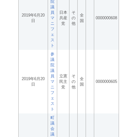
院
議
員
日本
そ
2019年6月20
全
マ
共産
の
0000000608
日
国
ニ
党
他
フ
ェ
ス
ト
参
議
院
議
員
立憲
そ
2019年6月20
全
マ
民主
の
0000000605
日
国
ニ
党
他
フ
ェ
ス
ト
町
議
会
議