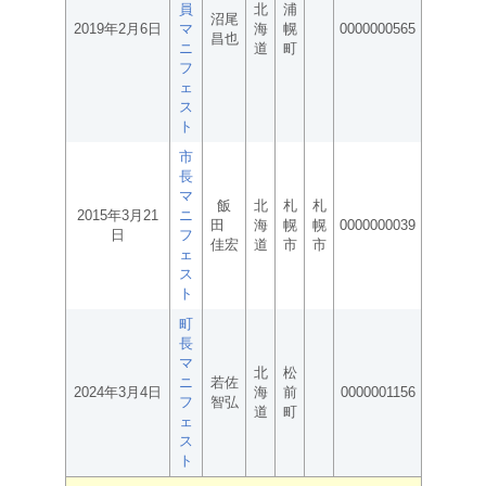
員
北
浦
沼尾
2019年2月6日
マ
海
幌
0000000565
昌也
ニ
道
町
フ
ェ
ス
ト
市
長
マ
飯
北
札
札
2015年3月21
ニ
田
海
幌
幌
0000000039
日
フ
佳宏
道
市
市
ェ
ス
ト
町
長
マ
北
松
ニ
若佐
2024年3月4日
海
前
0000001156
フ
智弘
道
町
ェ
ス
ト