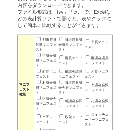
内容をダウンロードできます。
ファイル形式は「tsv」「txt」で、Excelな
どの表計算ソフトで開くと、表やグラフに
して簡単に比較することができます。
都道府県
都道府県議
市長マニフ
知事マニフェ
会議員マニフェ
ェスト
スト
スト
市議会議
区長マニフ
区議会議員
員マニフェス
ェスト
マニフェスト
ト
町長マニ
町議会議員
村長マニフ
フェスト
マニフェスト
ェスト
村議会議
都道府県議
マニフ
市議会会派
員マニフェス
会会派マニフェ
ェスト
マニフェスト
ト
スト
種別
区議会会
町議会会派
村議会会派
派マニフェス
マニフェスト
マニフェスト
ト
スイッチユ
市民マニ
政党マニフ
ーザーマニフェ
フェスト
ェスト
スト