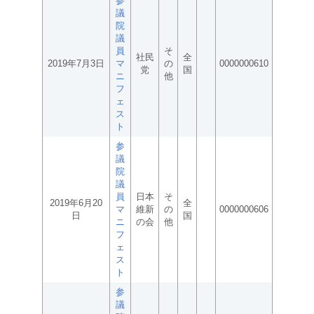
参
議
院
議
員
そ
社民
全
2019年7月3日
マ
の
0000000610
党
国
ニ
他
フ
ェ
ス
ト
参
議
院
議
員
日本
そ
2019年6月20
全
マ
維新
の
0000000606
日
国
ニ
の会
他
フ
ェ
ス
ト
参
議