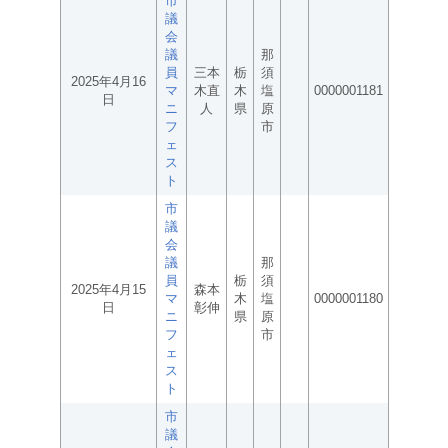
市
議
会
議
那
員
三本
栃
須
2025年4月16
マ
木直
木
塩
0000001181
日
ニ
人
県
原
フ
市
ェ
ス
ト
市
議
会
議
那
員
栃
須
2025年4月15
森本
マ
木
塩
0000001180
日
彰伸
ニ
県
原
フ
市
ェ
ス
ト
市
議