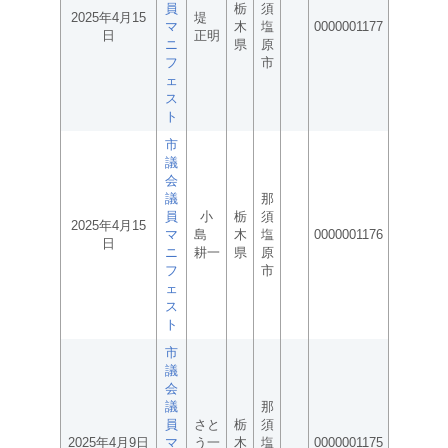
員
栃
須
2025年4月15
堤
マ
木
塩
0000001177
日
正明
ニ
県
原
フ
市
ェ
ス
ト
市
議
会
議
那
員
小
栃
須
2025年4月15
マ
島
木
塩
0000001176
日
ニ
耕一
県
原
フ
市
ェ
ス
ト
市
議
会
議
那
員
さと
栃
須
2025年4月9日
マ
う一
木
塩
0000001175