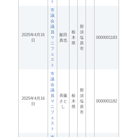
ト
市
議
会
議
那
員
栃
須
2025年4月16
飯田
マ
木
塩
0000001183
日
真也
ニ
県
原
フ
市
ェ
ス
ト
市
議
会
議
那
員
斉藤
栃
須
2025年4月16
マ
さと
木
塩
0000001182
日
ニ
し
県
原
フ
市
ェ
ス
ト