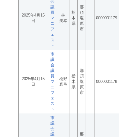
会
議
那
員
栃
須
2025年4月15
林
マ
木
塩
0000001179
日
美幸
ニ
県
原
フ
市
ェ
ス
ト
市
議
会
議
那
員
栃
須
2025年4月15
松野
マ
木
塩
0000001178
日
真弓
ニ
県
原
フ
市
ェ
ス
ト
市
議
会
議
那