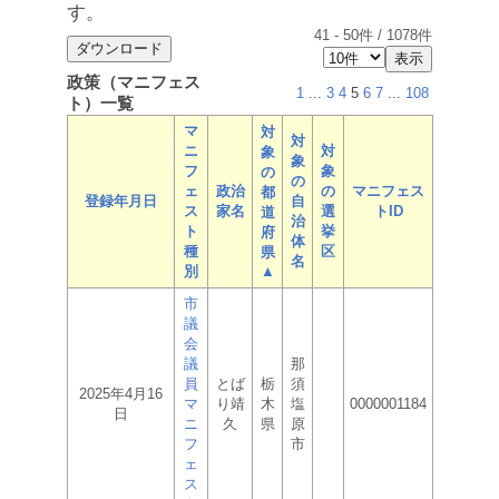
す。
41
-
50
件 /
1078
件
政策（マニフェス
1
...
3
4
5
6
7
...
108
ト）一覧
マ
対
対
ニ
対
象
象
フ
象
の
の
ェ
政治
の
マニフェス
都
登録年月日
自
ス
家名
選
トID
道
治
ト
挙
府
体
種
区
県
名
別
▲
市
議
会
議
那
員
とば
栃
須
2025年4月16
マ
り靖
木
塩
0000001184
日
ニ
久
県
原
フ
市
ェ
ス