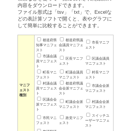
内容をダウンロードできます。
ファイル形式は「tsv」「txt」で、Excelな
どの表計算ソフトで開くと、表やグラフに
して簡単に比較することができます。
都道府県
都道府県議
市長マニフ
知事マニフェ
会議員マニフェ
ェスト
スト
スト
市議会議
区長マニフ
区議会議員
員マニフェス
ェスト
マニフェスト
ト
町長マニ
町議会議員
村長マニフ
フェスト
マニフェスト
ェスト
村議会議
都道府県議
マニフ
市議会会派
員マニフェス
会会派マニフェ
ェスト
マニフェスト
ト
スト
種別
区議会会
町議会会派
村議会会派
派マニフェス
マニフェスト
マニフェスト
ト
スイッチユ
市民マニ
政党マニフ
ーザーマニフェ
フェスト
ェスト
スト