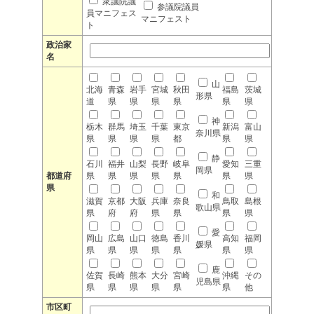
衆議院議
参議院議員
員マニフェス
マニフェスト
ト
政治家
名
山
北海
青森
岩手
宮城
秋田
福島
茨城
形県
道
県
県
県
県
県
県
神
栃木
群馬
埼玉
千葉
東京
新潟
富山
奈川県
県
県
県
県
都
県
県
静
石川
福井
山梨
長野
岐阜
愛知
三重
岡県
都道府
県
県
県
県
県
県
県
県
和
滋賀
京都
大阪
兵庫
奈良
鳥取
島根
歌山県
県
府
府
県
県
県
県
愛
岡山
広島
山口
徳島
香川
高知
福岡
媛県
県
県
県
県
県
県
県
鹿
佐賀
長崎
熊本
大分
宮崎
沖縄
その
児島県
県
県
県
県
県
県
他
市区町