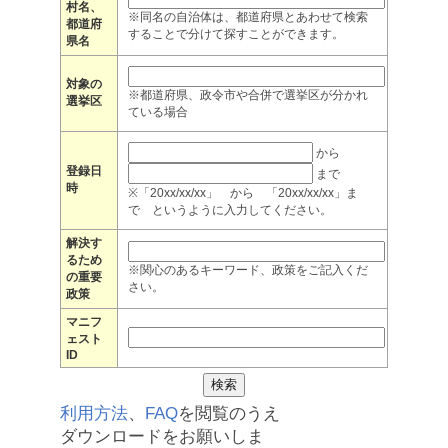
村名、
※同名の自治体は、都道府県とあわせて検索
都道府
することで分けて探すことができます。
県名
対象の
※都道府県、政令市や合併で選挙区が分かれ
選挙区
ている場合
から
登録日
まで
時
※「20xx/xx/xx」 から 「20xx/xx/xx」ま
で というように入力してください。
解決す
るため
※関心のあるキーワード、政策をご記入くだ
の重要
さい。
政策
マニフ
ェスト
ID
利用方法
、
FAQ
を閲覧のうえ
ダウンロードをお願いしま