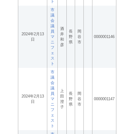
ト
市
議
会
議
酒
員
長
岡
2024年2月13
井
マ
野
谷
0000001146
日
和
ニ
県
市
彦
フ
ェ
ス
ト
市
議
会
議
上
員
長
岡
2024年2月13
田
マ
野
谷
0000001147
日
澄
ニ
県
市
子
フ
ェ
ス
ト