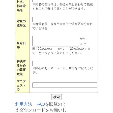
村名、
※同名の自治体は、都道府県とあわせて検索
都道府
することで分けて探すことができます。
県名
対象の
※都道府県、政令市や合併で選挙区が分かれ
選挙区
ている場合
から
登録日
まで
時
※「20xx/xx/xx」 から 「20xx/xx/xx」ま
で というように入力してください。
解決す
るため
※関心のあるキーワード、政策をご記入くだ
の重要
さい。
政策
マニフ
ェスト
ID
利用方法
、
FAQ
を閲覧のう
えダウンロードをお願いし