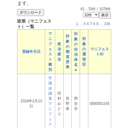
ます。
61
-
70
件 /
1078
件
政策（マニフェス
1
...
5
6
7
8
9
...
108
ト）一覧
マ
対
対
ニ
対
象
象
フ
政
象
の
の
ェ
治
の
マニフェス
自
登録年月日
都
ス
家
選
トID
治
道
ト
名
挙
体
府
種
区
名
県
別
▲
市
議
会
議
田
員
村
長
岡
2024年2月13
マ
み
野
谷
0000001145
日
ニ
ど
県
市
フ
り
ェ
ス