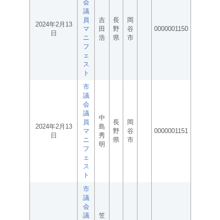
会
議
員
吉
長
岡
2024年2月13
マ
田
野
谷
0000001150
日
ニ
浩
県
市
フ
ェ
ス
ト
市
議
会
議
中
員
長
岡
2024年2月13
島
マ
野
谷
0000001151
日
秀
ニ
県
市
明
フ
ェ
ス
ト
市
議
会
議
笠