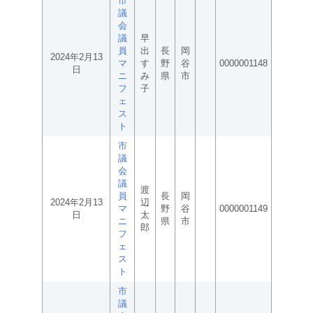
市
議
会
議
早
員
出
長
岡
2024年2月13
マ
す
野
谷
0000001148
日
ニ
み
県
市
フ
子
ェ
ス
ト
市
議
会
議
渡
員
長
岡
2024年2月13
辺
マ
野
谷
0000001149
日
太
ニ
県
市
郎
フ
ェ
ス
ト
市
議