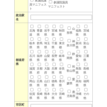
衆議院議
参議院議員
員マニフェス
マニフェスト
ト
政治家
名
山
北海
青森
岩手
宮城
秋田
福島
茨城
形県
道
県
県
県
県
県
県
神
栃木
群馬
埼玉
千葉
東京
新潟
富山
奈川県
県
県
県
県
都
県
県
静
石川
福井
山梨
長野
岐阜
愛知
三重
岡県
都道府
県
県
県
県
県
県
県
県
和
滋賀
京都
大阪
兵庫
奈良
鳥取
島根
歌山県
県
府
府
県
県
県
県
愛
岡山
広島
山口
徳島
香川
高知
福岡
媛県
県
県
県
県
県
県
県
鹿
佐賀
長崎
熊本
大分
宮崎
沖縄
その
児島県
県
県
県
県
県
県
他
市区町