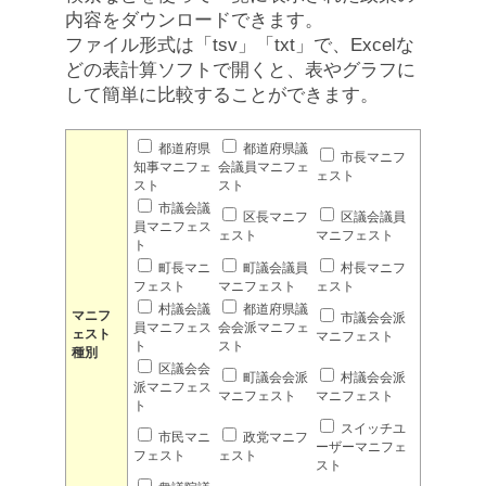
内容をダウンロードできます。
ファイル形式は「tsv」「txt」で、Excelな
どの表計算ソフトで開くと、表やグラフに
して簡単に比較することができます。
都道府県
都道府県議
市長マニフ
知事マニフェ
会議員マニフェ
ェスト
スト
スト
市議会議
区長マニフ
区議会議員
員マニフェス
ェスト
マニフェスト
ト
町長マニ
町議会議員
村長マニフ
フェスト
マニフェスト
ェスト
村議会議
都道府県議
マニフ
市議会会派
員マニフェス
会会派マニフェ
ェスト
マニフェスト
ト
スト
種別
区議会会
町議会会派
村議会会派
派マニフェス
マニフェスト
マニフェスト
ト
スイッチユ
市民マニ
政党マニフ
ーザーマニフェ
フェスト
ェスト
スト