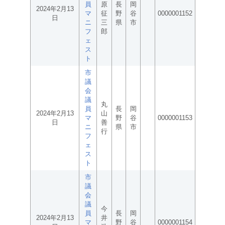
員
原
長
岡
2024年2月13
マ
征
野
谷
0000001152
日
ニ
三
県
市
フ
郎
ェ
ス
ト
市
議
会
議
丸
員
長
岡
2024年2月13
山
マ
野
谷
0000001153
日
善
ニ
県
市
行
フ
ェ
ス
ト
市
議
会
議
今
員
長
岡
2024年2月13
井
マ
野
谷
0000001154