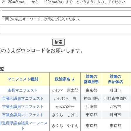
※「20xx/xx/xx」 から 「20xx/xx/xx」まで というように入力してください。
※関心のあるキーワード、政策をご記入ください。
覧のうえダウンロードをお願いします。
覧
対象の
対象の
マニフェスト種別
政治家名 ▲
都道府県
自治体名
市長マニフェスト
かわべ 康太郎
東京都
町田市
市議会議員マニフェスト
かわむら 豊
神奈川県
川崎市中原区
市議会議員マニフェスト
かんの雅一
兵庫県
西宮市
市議会議員マニフェスト
きくち しげこ
東京都
町田市
都道府県議会議員マニフェス
きくち やすえ
東京都
東京都
ト