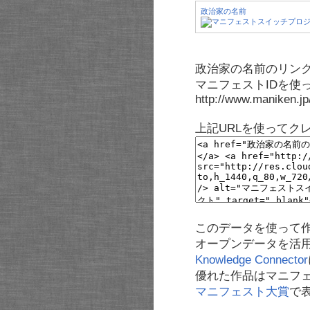
政治家の名前
政治家の名前のリンク
マニフェストIDを使
http://www.maniken.j
上記URLを使ってク
このデータを使って
オープンデータを活
Knowledge Connector
優れた作品はマニフ
マニフェスト大賞
で