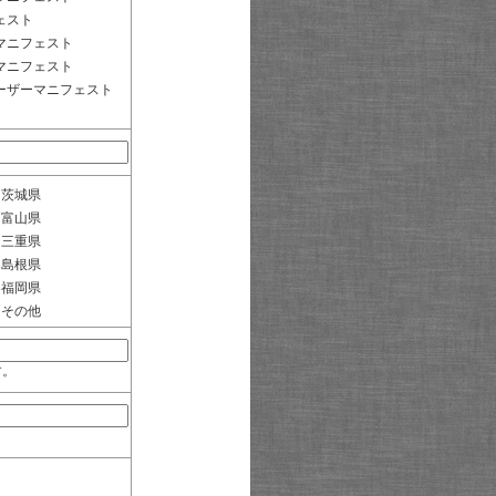
ェスト
マニフェスト
マニフェスト
ーザーマニフェスト
茨城県
富山県
三重県
島根県
福岡県
その他
す。