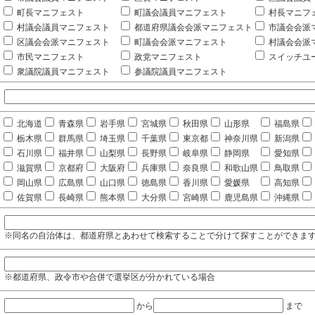
町長マニフェスト
町議会議員マニフェスト
村長マニフ
村議会議員マニフェスト
都道府県議会会派マニフェスト
市議会会派
区議会会派マニフェスト
町議会会派マニフェスト
村議会会派
市民マニフェスト
政党マニフェスト
スイッチユ
衆議院議員マニフェスト
参議院議員マニフェスト
北海道
青森県
岩手県
宮城県
秋田県
山形県
福島県
栃木県
群馬県
埼玉県
千葉県
東京都
神奈川県
新潟県
石川県
福井県
山梨県
長野県
岐阜県
静岡県
愛知県
滋賀県
京都府
大阪府
兵庫県
奈良県
和歌山県
鳥取県
岡山県
広島県
山口県
徳島県
香川県
愛媛県
高知県
佐賀県
長崎県
熊本県
大分県
宮崎県
鹿児島県
沖縄県
※同名の自治体は、都道府県とあわせて検索することで分けて探すことができま
※都道府県、政令市や合併で選挙区が分かれている場合
から
まで