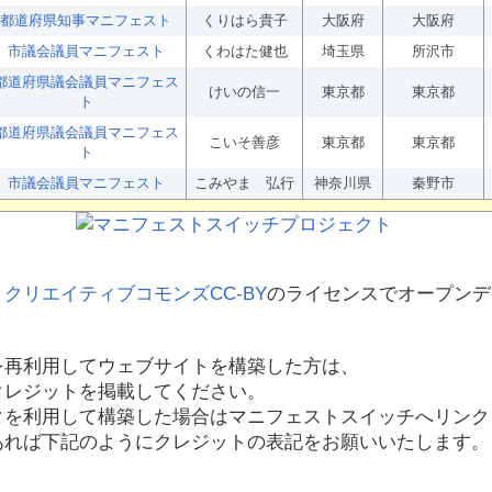
都道府県知事マニフェスト
くりはら貴子
大阪府
大阪府
市議会議員マニフェスト
くわはた健也
埼玉県
所沢市
都道府県議会議員マニフェス
けいの信一
東京都
東京都
ト
都道府県議会議員マニフェス
こいそ善彦
東京都
東京都
ト
市議会議員マニフェスト
こみやま 弘行
神奈川県
秦野市
、
クリエイティブコモンズCC-BY
のライセンスでオープンデ
を再利用してウェブサイトを構築した方は、
クレジットを掲載してください。
タを利用して構築した場合はマニフェストスイッチへリンク
あれば下記のようにクレジットの表記をお願いいたします。