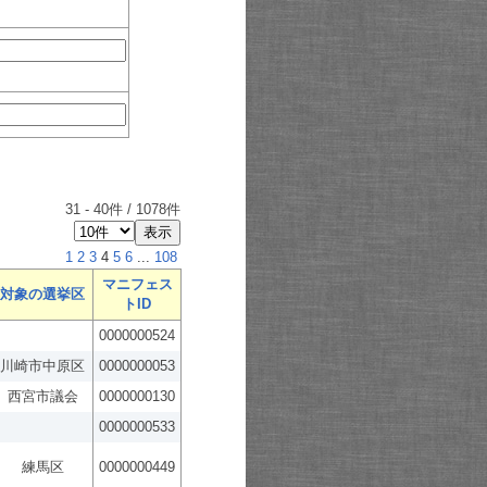
31
-
40
件 /
1078
件
1
2
3
4
5
6
...
108
マニフェス
対象の選挙区
トID
0000000524
川崎市中原区
0000000053
西宮市議会
0000000130
0000000533
練馬区
0000000449