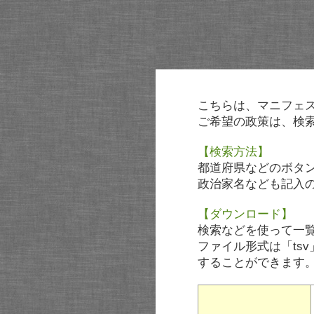
こちらは、マニフェ
ご希望の政策は、検
【検索方法】
都道府県などのボタ
政治家名なども記入
【ダウンロード】
検索などを使って一
ファイル形式は「tsv
することができます