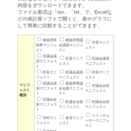
内容をダウンロードできます。
ファイル形式は「tsv」「txt」で、Excelな
どの表計算ソフトで開くと、表やグラフに
して簡単に比較することができます。
都道府県
都道府県議
市長マニフ
知事マニフェ
会議員マニフェ
ェスト
スト
スト
市議会議
区長マニフ
区議会議員
員マニフェス
ェスト
マニフェスト
ト
町長マニ
町議会議員
村長マニフ
フェスト
マニフェスト
ェスト
村議会議
都道府県議
マニフ
市議会会派
員マニフェス
会会派マニフェ
ェスト
マニフェスト
ト
スト
種別
区議会会
町議会会派
村議会会派
派マニフェス
マニフェスト
マニフェスト
ト
スイッチユ
市民マニ
政党マニフ
ーザーマニフェ
フェスト
ェスト
スト