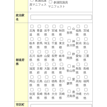
衆議院議
参議院議員
員マニフェス
マニフェスト
ト
政治家
名
山
北海
青森
岩手
宮城
秋田
福島
茨城
形県
道
県
県
県
県
県
県
神
栃木
群馬
埼玉
千葉
東京
新潟
富山
奈川県
県
県
県
県
都
県
県
静
石川
福井
山梨
長野
岐阜
愛知
三重
岡県
都道府
県
県
県
県
県
県
県
県
和
滋賀
京都
大阪
兵庫
奈良
鳥取
島根
歌山県
県
府
府
県
県
県
県
愛
岡山
広島
山口
徳島
香川
高知
福岡
媛県
県
県
県
県
県
県
県
鹿
佐賀
長崎
熊本
大分
宮崎
沖縄
その
児島県
県
県
県
県
県
県
他
市区町