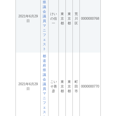
県
議
会
けい
東
東
荒
2021年6月29
議
の信
京
京
川
0000000768
日
員
一
都
都
区
マ
ニ
フ
ェ
ス
ト
都
道
府
県
議
会
こい
東
東
町
2021年6月29
議
そ善
京
京
田
0000000770
日
員
彦
都
都
市
マ
ニ
フ
ェ
ス