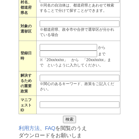
村名、
※同名の自治体は、都道府県とあわせて検索
都道府
することで分けて探すことができます。
県名
対象の
※都道府県、政令市や合併で選挙区が分かれ
選挙区
ている場合
から
登録日
まで
時
※「20xx/xx/xx」 から 「20xx/xx/xx」ま
で というように入力してください。
解決す
るため
※関心のあるキーワード、政策をご記入くだ
の重要
さい。
政策
マニフ
ェスト
ID
利用方法
、
FAQ
を閲覧のうえ
ダウンロードをお願いしま