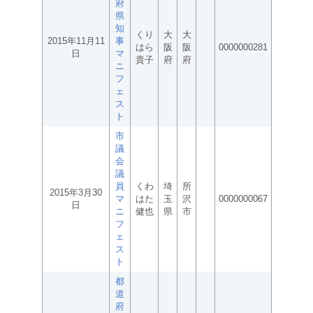
府
県
知
くり
大
大
2015年11月11
事
はら
阪
阪
0000000281
日
マ
貴子
府
府
ニ
フ
ェ
ス
ト
市
議
会
議
員
くわ
埼
所
2015年3月30
マ
はた
玉
沢
0000000067
日
ニ
健也
県
市
フ
ェ
ス
ト
都
道
府