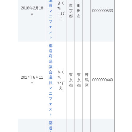
議
きく
員
東
町
2018年2月18
ち
マ
京
田
0000000533
日
しげ
ニ
都
市
こ
フ
ェ
ス
ト
都
道
府
県
議
会
きく
東
東
練
2017年6月11
議
ち
京
京
馬
0000000449
日
員
やす
都
都
区
マ
え
ニ
フ
ェ
ス
ト
都
道