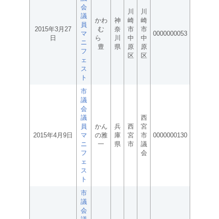
会
川
川
議
かわ
神
崎
崎
員
2015年3月27
む
奈
市
市
マ
0000000053
日
ら
川
中
中
ニ
豊
県
原
原
フ
区
区
ェ
ス
ト
市
議
会
議
西
員
かん
兵
西
宮
2015年4月9日
マ
の雅
庫
宮
市
0000000130
ニ
一
県
市
議
フ
会
ェ
ス
ト
市
議
会