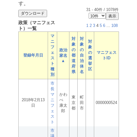
す。
31
-
40
件 /
1078
件
政策（マニフェス
1
2
3
4
5
6
...
108
ト）一覧
マ
対
対
ニ
対
象
象
フ
象
の
の
政治
ェ
の
マニフェス
登録年月日
都
自
家名
ス
選
トID
▲
道
治
ト
挙
府
体
種
区
県
名
別
市
長
マ
かわ
東
町
2018年2月13
ニ
べ
京
田
0000000524
日
フ
康太
都
市
ェ
郎
ス
ト
市
議