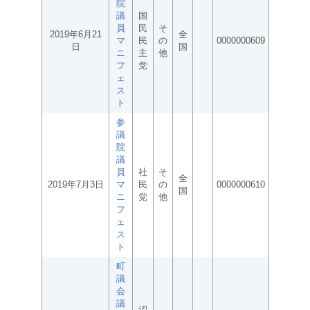
院
議
国
員
民
そ
2019年6月21
全
マ
民
の
0000000609
日
国
ニ
主
他
フ
党
ェ
ス
ト
参
議
院
議
員
社
そ
全
2019年7月3日
マ
民
の
0000000610
国
ニ
党
他
フ
ェ
ス
ト
町
議
会
議
沼