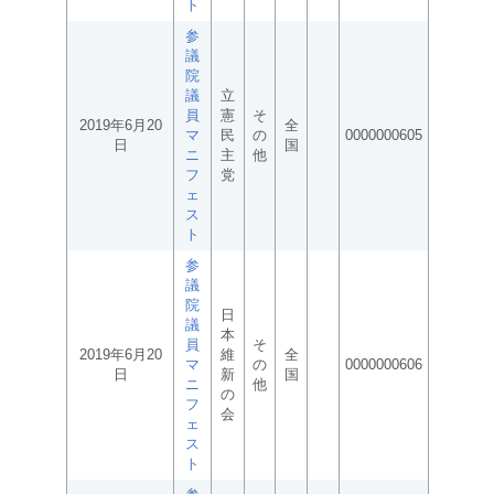
ト
参
議
院
議
立
員
憲
そ
2019年6月20
全
マ
民
の
0000000605
日
国
ニ
主
他
フ
党
ェ
ス
ト
参
議
院
日
議
本
員
そ
2019年6月20
維
全
マ
の
0000000606
日
新
国
ニ
他
の
フ
会
ェ
ス
ト