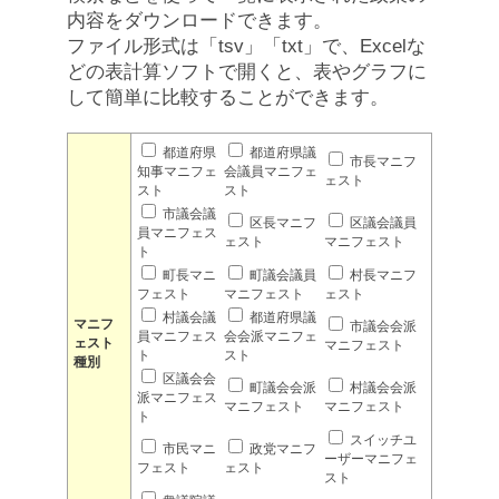
内容をダウンロードできます。
ファイル形式は「tsv」「txt」で、Excelな
どの表計算ソフトで開くと、表やグラフに
して簡単に比較することができます。
都道府県
都道府県議
市長マニフ
知事マニフェ
会議員マニフェ
ェスト
スト
スト
市議会議
区長マニフ
区議会議員
員マニフェス
ェスト
マニフェスト
ト
町長マニ
町議会議員
村長マニフ
フェスト
マニフェスト
ェスト
村議会議
都道府県議
マニフ
市議会会派
員マニフェス
会会派マニフェ
ェスト
マニフェスト
ト
スト
種別
区議会会
町議会会派
村議会会派
派マニフェス
マニフェスト
マニフェスト
ト
スイッチユ
市民マニ
政党マニフ
ーザーマニフェ
フェスト
ェスト
スト