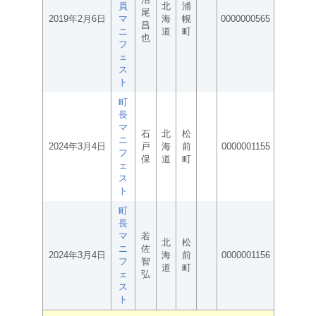
員
北
浦
尾
2019年2月6日
マ
海
幌
0000000565
昌
ニ
道
町
也
フ
ェ
ス
ト
町
長
マ
石
北
松
ニ
2024年3月4日
戸
海
前
0000001155
フ
保
道
町
ェ
ス
ト
町
長
マ
若
北
松
ニ
佐
2024年3月4日
海
前
0000001156
フ
智
道
町
ェ
弘
ス
ト