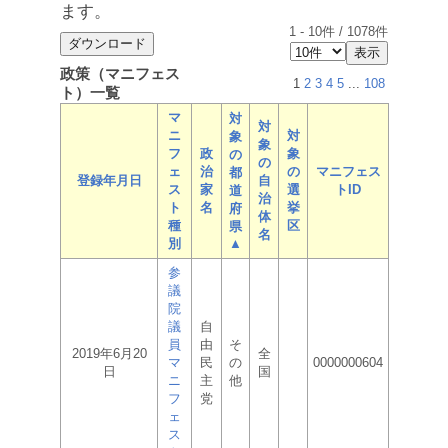
ます。
1
-
10
件 /
1078
件
政策（マニフェス
1
2
3
4
5
...
108
ト）一覧
マ
対
対
ニ
対
象
象
フ
政
象
の
の
ェ
治
の
マニフェス
都
登録年月日
自
ス
家
選
トID
道
治
ト
名
挙
府
体
種
区
県
名
別
▲
参
議
院
議
自
員
由
そ
2019年6月20
全
マ
民
の
0000000604
日
国
ニ
主
他
フ
党
ェ
ス