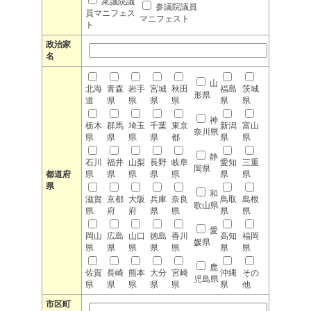
衆議院議
参議院議員
員マニフェス
マニフェスト
ト
政治家
名
山
北海
青森
岩手
宮城
秋田
福島
茨城
形県
道
県
県
県
県
県
県
神
栃木
群馬
埼玉
千葉
東京
新潟
富山
奈川県
県
県
県
県
都
県
県
静
石川
福井
山梨
長野
岐阜
愛知
三重
岡県
都道府
県
県
県
県
県
県
県
県
和
滋賀
京都
大阪
兵庫
奈良
鳥取
島根
歌山県
県
府
府
県
県
県
県
愛
岡山
広島
山口
徳島
香川
高知
福岡
媛県
県
県
県
県
県
県
県
鹿
佐賀
長崎
熊本
大分
宮崎
沖縄
その
児島県
県
県
県
県
県
県
他
市区町