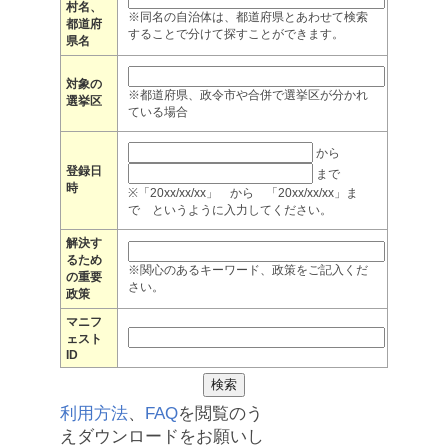
村名、
※同名の自治体は、都道府県とあわせて検索
都道府
することで分けて探すことができます。
県名
対象の
※都道府県、政令市や合併で選挙区が分かれ
選挙区
ている場合
から
登録日
まで
時
※「20xx/xx/xx」 から 「20xx/xx/xx」ま
で というように入力してください。
解決す
るため
※関心のあるキーワード、政策をご記入くだ
の重要
さい。
政策
マニフ
ェスト
ID
利用方法
、
FAQ
を閲覧のう
えダウンロードをお願いし