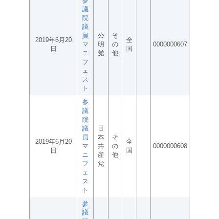
参
議
院
議
員
公
そ
2019年6月20
全
マ
明
の
0000000607
日
国
ニ
党
他
フ
ェ
ス
ト
参
議
院
議
日
員
本
そ
2019年6月20
全
マ
共
の
0000000608
日
国
ニ
産
他
フ
党
ェ
ス
ト
参
議