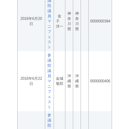
議
院
議
神
神
員
金
2016年6月20
奈
奈
マ
子
0000000394
日
川
川
ニ
洋一
県
県
フ
ェ
ス
ト
参
議
院
議
員
沖
沖
2016年6月22
金城
マ
縄
縄
0000000406
日
竜郎
ニ
県
県
フ
ェ
ス
ト
参
議
院