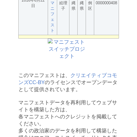
2016年6月22
マ
絵理
縄
縄
例
0000000408
日
ニ
子
県
県
区
フ
ェ
ス
ト
このマニフェストは、
クリエイティブコモ
ンズCC-BY
のライセンスでオープンデータ
として提供されています。
マニフェストデータを再利用してウェブサ
イトを構築した方は、
各マニフェストへのクレジットを掲載して
ください。
多くの政治家のデータを利用して構築した