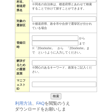
村名、
※同名の自治体は、都道府県とあわせて検索
都道府
することで分けて探すことができます。
県名
対象の
※都道府県、政令市や合併で選挙区が分かれ
選挙区
ている場合
から
登録日
まで
時
※「20xx/xx/xx」 から 「20xx/xx/xx」ま
で というように入力してください。
解決す
るため
※関心のあるキーワード、政策をご記入くだ
の重要
さい。
政策
マニフ
ェスト
ID
利用方法
、
FAQ
を閲覧のうえ
ダウンロードをお願いしま