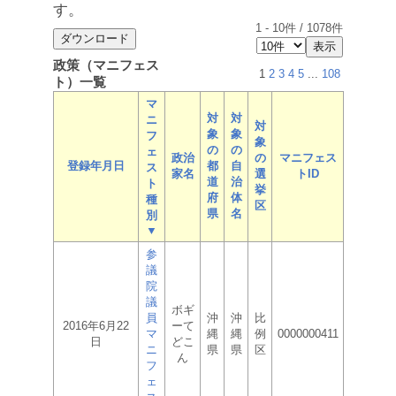
す。
1
-
10
件 /
1078
件
政策（マニフェス
1
2
3
4
5
...
108
ト）一覧
マ
対
対
ニ
対
象
象
フ
象
の
の
ェ
政治
の
マニフェス
登録年月日
都
自
ス
家名
選
トID
道
治
ト
挙
府
体
種
区
県
名
別
▼
参
議
院
議
ボギ
員
沖
沖
比
2016年6月22
ーて
マ
縄
縄
例
0000000411
日
どこ
ニ
県
県
区
ん
フ
ェ