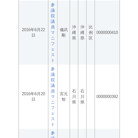
参
議
院
議
員
沖
沖
比
2016年6月22
儀武
マ
縄
縄
例
0000000410
日
剛
ニ
県
県
区
フ
ェ
ス
ト
参
議
院
議
員
石
石
2016年6月20
宮元
マ
川
川
0000000392
日
智
ニ
県
県
フ
ェ
ス
ト
参