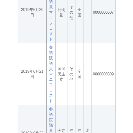
議
員
そ
2019年6月20
公明
全
マ
の
0000000607
日
党
国
ニ
他
フ
ェ
ス
ト
参
議
院
議
員
国民
そ
2019年6月21
全
マ
民主
の
0000000609
日
国
ニ
党
他
フ
ェ
ス
ト
参
議
院
議
員
今井
沖
沖
比