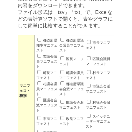
内容をダウンロードできます。
ファイル形式は「tsv」「txt」で、Excelな
どの表計算ソフトで開くと、表やグラフに
して簡単に比較することができます。
都道府県
都道府県議
市長マニフ
知事マニフェ
会議員マニフェ
ェスト
スト
スト
市議会議
区長マニフ
区議会議員
員マニフェス
ェスト
マニフェスト
ト
町長マニ
町議会議員
村長マニフ
フェスト
マニフェスト
ェスト
村議会議
都道府県議
マニフ
市議会会派
員マニフェス
会会派マニフェ
ェスト
マニフェスト
ト
スト
種別
区議会会
町議会会派
村議会会派
派マニフェス
マニフェスト
マニフェスト
ト
スイッチユ
市民マニ
政党マニフ
ーザーマニフェ
フェスト
ェスト
スト