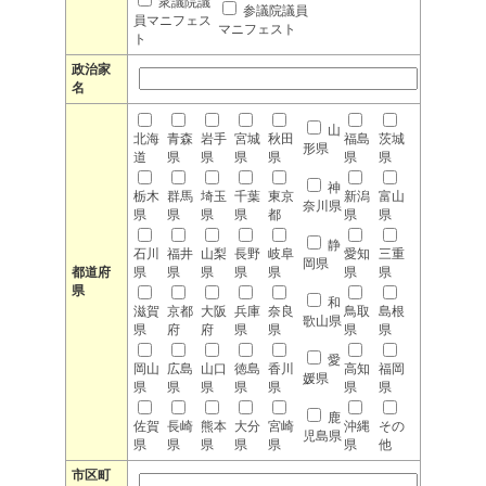
衆議院議
参議院議員
員マニフェス
マニフェスト
ト
政治家
名
山
北海
青森
岩手
宮城
秋田
福島
茨城
形県
道
県
県
県
県
県
県
神
栃木
群馬
埼玉
千葉
東京
新潟
富山
奈川県
県
県
県
県
都
県
県
静
石川
福井
山梨
長野
岐阜
愛知
三重
岡県
都道府
県
県
県
県
県
県
県
県
和
滋賀
京都
大阪
兵庫
奈良
鳥取
島根
歌山県
県
府
府
県
県
県
県
愛
岡山
広島
山口
徳島
香川
高知
福岡
媛県
県
県
県
県
県
県
県
鹿
佐賀
長崎
熊本
大分
宮崎
沖縄
その
児島県
県
県
県
県
県
県
他
市区町