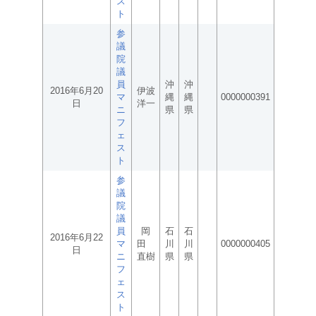
ス
ト
参
議
院
議
員
沖
沖
2016年6月20
伊波
マ
縄
縄
0000000391
日
洋一
ニ
県
県
フ
ェ
ス
ト
参
議
院
議
員
岡
石
石
2016年6月22
マ
田
川
川
0000000405
日
ニ
直樹
県
県
フ
ェ
ス
ト