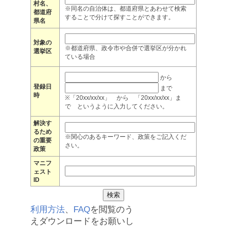
村名、
※同名の自治体は、都道府県とあわせて検索
都道府
することで分けて探すことができます。
県名
対象の
※都道府県、政令市や合併で選挙区が分かれ
選挙区
ている場合
から
登録日
まで
時
※「20xx/xx/xx」 から 「20xx/xx/xx」ま
で というように入力してください。
解決す
るため
※関心のあるキーワード、政策をご記入くだ
の重要
さい。
政策
マニフ
ェスト
ID
利用方法
、
FAQ
を閲覧のう
えダウンロードをお願いし