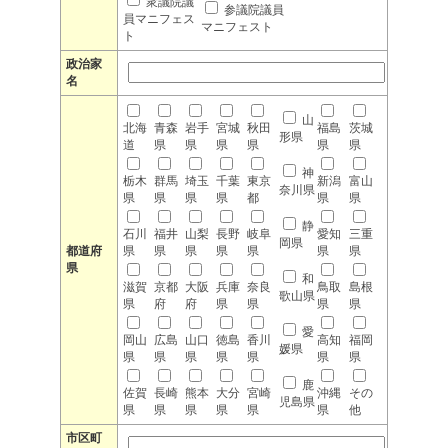
衆議院議
参議院議員
員マニフェス
マニフェスト
ト
政治家
名
山
北海
青森
岩手
宮城
秋田
福島
茨城
形県
道
県
県
県
県
県
県
神
栃木
群馬
埼玉
千葉
東京
新潟
富山
奈川県
県
県
県
県
都
県
県
静
石川
福井
山梨
長野
岐阜
愛知
三重
岡県
都道府
県
県
県
県
県
県
県
県
和
滋賀
京都
大阪
兵庫
奈良
鳥取
島根
歌山県
県
府
府
県
県
県
県
愛
岡山
広島
山口
徳島
香川
高知
福岡
媛県
県
県
県
県
県
県
県
鹿
佐賀
長崎
熊本
大分
宮崎
沖縄
その
児島県
県
県
県
県
県
県
他
市区町