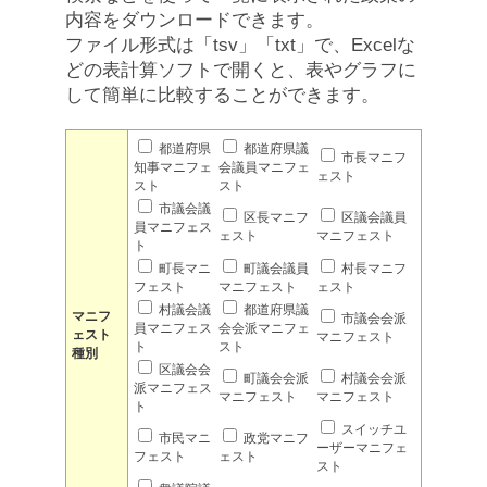
内容をダウンロードできます。
ファイル形式は「tsv」「txt」で、Excelな
どの表計算ソフトで開くと、表やグラフに
して簡単に比較することができます。
都道府県
都道府県議
市長マニフ
知事マニフェ
会議員マニフェ
ェスト
スト
スト
市議会議
区長マニフ
区議会議員
員マニフェス
ェスト
マニフェスト
ト
町長マニ
町議会議員
村長マニフ
フェスト
マニフェスト
ェスト
村議会議
都道府県議
マニフ
市議会会派
員マニフェス
会会派マニフェ
ェスト
マニフェスト
ト
スト
種別
区議会会
町議会会派
村議会会派
派マニフェス
マニフェスト
マニフェスト
ト
スイッチユ
市民マニ
政党マニフ
ーザーマニフェ
フェスト
ェスト
スト