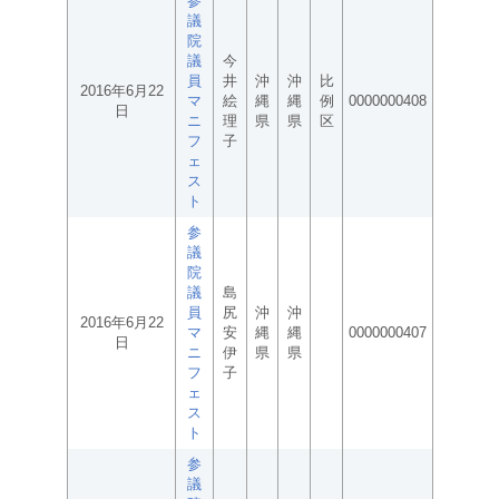
参
議
院
議
今
員
井
沖
沖
比
2016年6月22
マ
絵
縄
縄
例
0000000408
日
ニ
理
県
県
区
フ
子
ェ
ス
ト
参
議
院
議
島
員
尻
沖
沖
2016年6月22
マ
安
縄
縄
0000000407
日
ニ
伊
県
県
フ
子
ェ
ス
ト
参
議