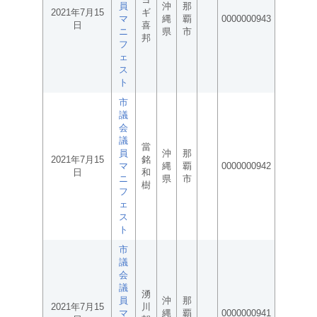
員
沖
那
2021年7月15
ギ
マ
縄
覇
0000000943
日
喜
ニ
県
市
邦
フ
ェ
ス
ト
市
議
会
議
當
員
沖
那
2021年7月15
銘
マ
縄
覇
0000000942
日
和
ニ
県
市
樹
フ
ェ
ス
ト
市
議
会
議
湧
員
沖
那
2021年7月15
川
マ
縄
覇
0000000941