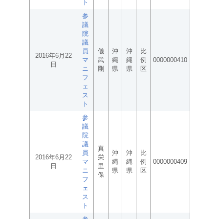
ト
参
議
院
議
員
儀
沖
沖
比
2016年6月22
マ
武
縄
縄
例
0000000410
日
ニ
剛
県
県
区
フ
ェ
ス
ト
参
議
院
議
真
員
沖
沖
比
2016年6月22
栄
マ
縄
縄
例
0000000409
日
里
ニ
県
県
区
保
フ
ェ
ス
ト