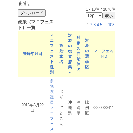
ます。
1
-
10
件 /
1078
件
政策（マニフェス
1
2
3
4
5
...
108
ト）一覧
マ
対
対
ニ
対
象
象
フ
政
象
の
の
ェ
治
の
マニフェス
都
登録年月日
自
ス
家
選
トID
道
治
ト
名
挙
府
体
種
区
県
名
別
▼
参
議
院
ボ
議
ギ
員
ー
沖
沖
比
2016年6月22
マ
て
縄
縄
例
0000000411
日
ニ
ど
県
県
区
フ
こ
ェ
ん
ス