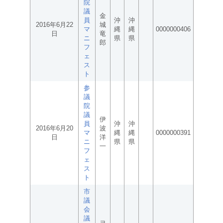
院
議
金
員
沖
沖
2016年6月22
城
マ
縄
縄
0000000406
日
竜
ニ
県
県
郎
フ
ェ
ス
ト
参
議
院
議
伊
員
沖
沖
2016年6月20
波
マ
縄
縄
0000000391
日
洋
ニ
県
県
一
フ
ェ
ス
ト
市
議
会
議
ヨ