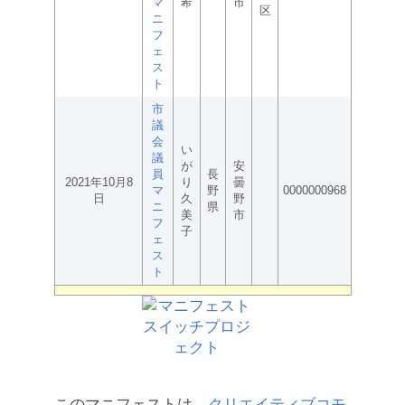
マ
希
市
区
ニ
フ
ェ
ス
ト
市
議
会
い
議
が
安
員
長
2021年10月8
り
曇
マ
野
0000000968
日
久
野
ニ
県
美
市
フ
子
ェ
ス
ト
このマニフェストは、
クリエイティブコモ