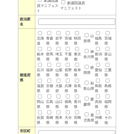
衆議院議
参議院議員
員マニフェス
マニフェスト
ト
政治家
名
山
北海
青森
岩手
宮城
秋田
福島
茨城
形県
道
県
県
県
県
県
県
神
栃木
群馬
埼玉
千葉
東京
新潟
富山
奈川県
県
県
県
県
都
県
県
静
石川
福井
山梨
長野
岐阜
愛知
三重
岡県
都道府
県
県
県
県
県
県
県
県
和
滋賀
京都
大阪
兵庫
奈良
鳥取
島根
歌山県
県
府
府
県
県
県
県
愛
岡山
広島
山口
徳島
香川
高知
福岡
媛県
県
県
県
県
県
県
県
鹿
佐賀
長崎
熊本
大分
宮崎
沖縄
その
児島県
県
県
県
県
県
県
他
市区町