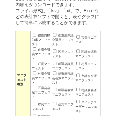
内容をダウンロードできます。
ファイル形式は「tsv」「txt」で、Excelな
どの表計算ソフトで開くと、表やグラフに
して簡単に比較することができます。
都道府県
都道府県議
市長マニフ
知事マニフェ
会議員マニフェ
ェスト
スト
スト
市議会議
区長マニフ
区議会議員
員マニフェス
ェスト
マニフェスト
ト
町長マニ
町議会議員
村長マニフ
フェスト
マニフェスト
ェスト
村議会議
都道府県議
マニフ
市議会会派
員マニフェス
会会派マニフェ
ェスト
マニフェスト
ト
スト
種別
区議会会
町議会会派
村議会会派
派マニフェス
マニフェスト
マニフェスト
ト
スイッチユ
市民マニ
政党マニフ
ーザーマニフェ
フェスト
ェスト
スト