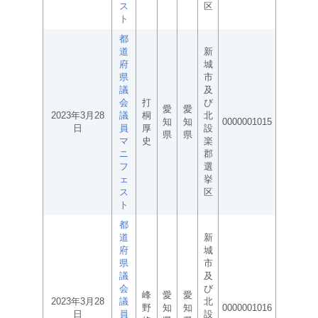
ス
区
ト
都
道
新
府
城
県
市
議
及
会
打
び
愛
愛
2023年3月28
議
桐
北
知
知
0000001015
日
員
厚
設
県
県
マ
史
楽
ニ
郡
フ
選
ェ
挙
ス
区
ト
都
道
新
府
城
県
市
議
及
会
び
峰
愛
愛
2023年3月28
議
北
野
知
知
0000001016
日
員
設