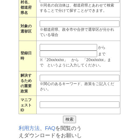
村名、
※同名の自治体は、都道府県とあわせて検索
都道府
することで分けて探すことができます。
県名
対象の
※都道府県、政令市や合併で選挙区が分かれ
選挙区
ている場合
から
登録日
まで
時
※「20xx/xx/xx」 から 「20xx/xx/xx」ま
で というように入力してください。
解決す
るため
※関心のあるキーワード、政策をご記入くだ
の重要
さい。
政策
マニフ
ェスト
ID
利用方法
、
FAQ
を閲覧のう
えダウンロードをお願いし