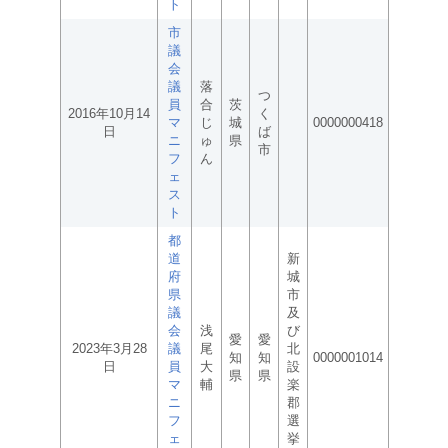
ト
市
議
会
議
落
つ
員
合
茨
2016年10月14
く
マ
じ
城
0000000418
日
ば
ニ
ゅ
県
市
フ
ん
ェ
ス
ト
都
道
新
府
城
県
市
議
及
会
浅
び
愛
愛
2023年3月28
議
尾
北
知
知
0000001014
日
員
大
設
県
県
マ
輔
楽
ニ
郡
フ
選
ェ
挙