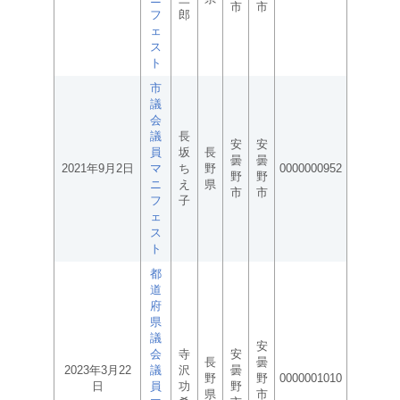
市
市
フ
郎
ェ
ス
ト
市
議
会
議
長
安
安
員
坂
長
曇
曇
2021年9月2日
マ
ち
野
0000000952
野
野
ニ
え
県
市
市
フ
子
ェ
ス
ト
都
道
府
県
議
安
会
寺
安
長
曇
2023年3月22
議
沢
曇
野
野
0000001010
日
員
功
野
県
市