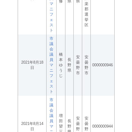
修
県
県
マ
楽
ニ
郡
フ
選
ェ
挙
ス
区
ト
市
議
会
議
橋
安
安
員
本
長
2021年8月18
曇
曇
マ
ゆ
野
0000000946
日
野
野
ニ
う
県
市
市
フ
じ
ェ
ス
ト
市
議
会
議
増
安
安
員
田
長
2021年8月14
曇
曇
マ
望
野
0000000944
日
野
野
ニ
三
県