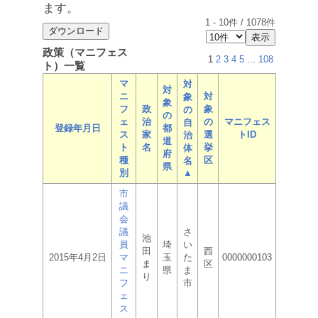
ます。
1
-
10
件 /
1078
件
政策（マニフェス
1
2
3
4
5
...
108
ト）一覧
マ
対
対
ニ
対
象
象
フ
政
象
の
の
ェ
治
の
マニフェス
自
登録年月日
都
ス
家
選
トID
治
道
ト
名
挙
体
府
種
区
名
県
別
▲
市
議
会
議
さ
池
員
埼
い
田
西
2015年4月2日
マ
玉
た
0000000103
ま
区
ニ
県
ま
り
フ
市
ェ
ス