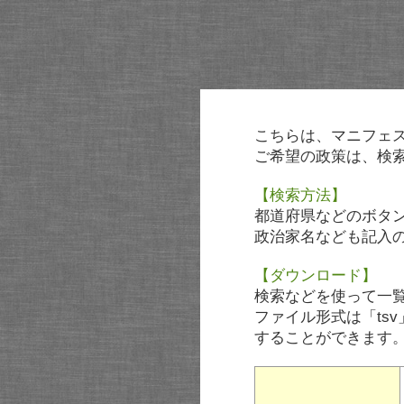
こちらは、マニフェ
ご希望の政策は、検
【検索方法】
都道府県などのボタ
政治家名なども記入
【ダウンロード】
検索などを使って一
ファイル形式は「tsv
することができます