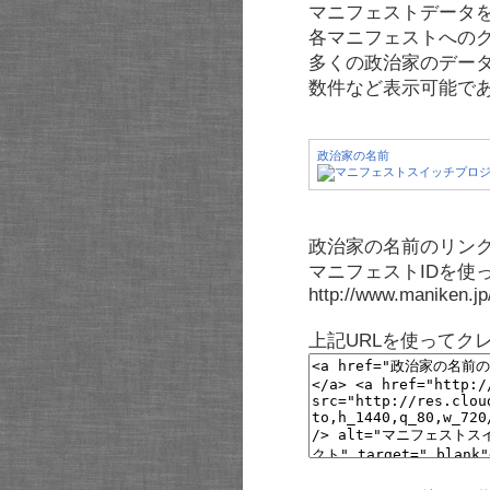
マニフェストデータ
各マニフェストへの
多くの政治家のデー
数件など表示可能で
政治家の名前
政治家の名前のリンク
マニフェストIDを使
http://www.maniken.j
上記URLを使ってク