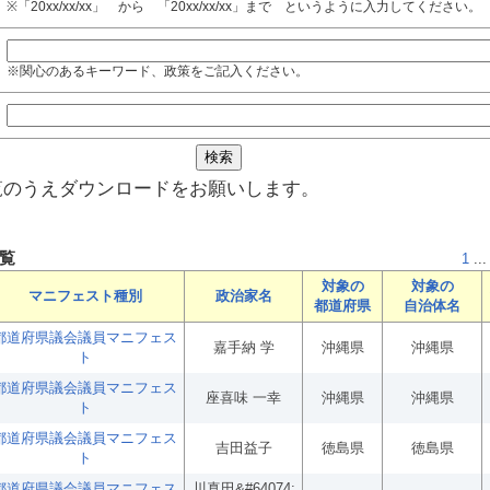
※「20xx/xx/xx」 から 「20xx/xx/xx」まで というように入力してください。
※関心のあるキーワード、政策をご記入ください。
覧のうえダウンロードをお願いします。
覧
1
...
対象の
対象の
マニフェスト種別
政治家名
都道府県
自治体名
都道府県議会議員マニフェス
嘉手納 学
沖縄県
沖縄県
ト
都道府県議会議員マニフェス
座喜味 一幸
沖縄県
沖縄県
ト
都道府県議会議員マニフェス
吉田益子
徳島県
徳島県
ト
都道府県議会議員マニフェス
川真田&#64074;