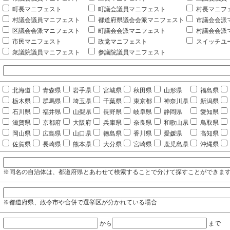
町長マニフェスト
町議会議員マニフェスト
村長マニフ
村議会議員マニフェスト
都道府県議会会派マニフェスト
市議会会派
区議会会派マニフェスト
町議会会派マニフェスト
村議会会派
市民マニフェスト
政党マニフェスト
スイッチユ
衆議院議員マニフェスト
参議院議員マニフェスト
北海道
青森県
岩手県
宮城県
秋田県
山形県
福島県
栃木県
群馬県
埼玉県
千葉県
東京都
神奈川県
新潟県
石川県
福井県
山梨県
長野県
岐阜県
静岡県
愛知県
滋賀県
京都府
大阪府
兵庫県
奈良県
和歌山県
鳥取県
岡山県
広島県
山口県
徳島県
香川県
愛媛県
高知県
佐賀県
長崎県
熊本県
大分県
宮崎県
鹿児島県
沖縄県
※同名の自治体は、都道府県とあわせて検索することで分けて探すことができま
※都道府県、政令市や合併で選挙区が分かれている場合
から
まで