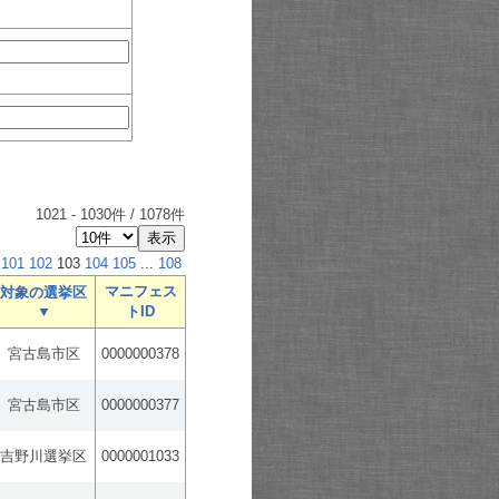
1021
-
1030
件 /
1078
件
101
102
103
104
105
...
108
マニフェス
対象の選挙区
▼
トID
宮古島市区
0000000378
宮古島市区
0000000377
吉野川選挙区
0000001033