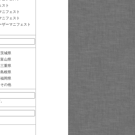
ェスト
マニフェスト
マニフェスト
ーザーマニフェスト
茨城県
富山県
三重県
島根県
福岡県
その他
す。