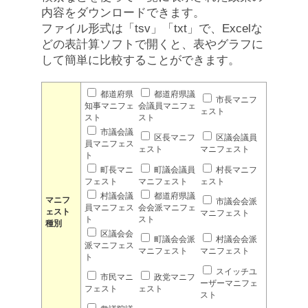
内容をダウンロードできます。
ファイル形式は「tsv」「txt」で、Excelな
どの表計算ソフトで開くと、表やグラフに
して簡単に比較することができます。
都道府県
都道府県議
市長マニフ
知事マニフェ
会議員マニフェ
ェスト
スト
スト
市議会議
区長マニフ
区議会議員
員マニフェス
ェスト
マニフェスト
ト
町長マニ
町議会議員
村長マニフ
フェスト
マニフェスト
ェスト
村議会議
都道府県議
マニフ
市議会会派
員マニフェス
会会派マニフェ
ェスト
マニフェスト
ト
スト
種別
区議会会
町議会会派
村議会会派
派マニフェス
マニフェスト
マニフェスト
ト
スイッチユ
市民マニ
政党マニフ
ーザーマニフェ
フェスト
ェスト
スト