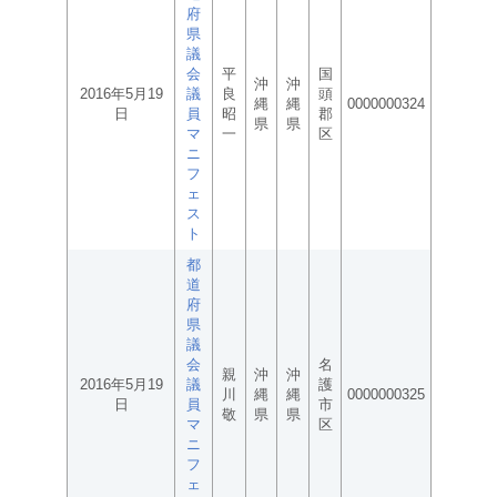
府
県
議
会
平
国
沖
沖
2016年5月19
議
良
頭
縄
縄
0000000324
日
員
昭
郡
県
県
マ
一
区
ニ
フ
ェ
ス
ト
都
道
府
県
議
会
名
親
沖
沖
2016年5月19
議
護
川
縄
縄
0000000325
日
員
市
敬
県
県
マ
区
ニ
フ
ェ