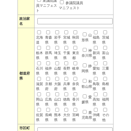
衆議院議
参議院議員
員マニフェス
マニフェスト
ト
政治家
名
山
北海
青森
岩手
宮城
秋田
福島
茨城
形県
道
県
県
県
県
県
県
神
栃木
群馬
埼玉
千葉
東京
新潟
富山
奈川県
県
県
県
県
都
県
県
静
石川
福井
山梨
長野
岐阜
愛知
三重
岡県
都道府
県
県
県
県
県
県
県
県
和
滋賀
京都
大阪
兵庫
奈良
鳥取
島根
歌山県
県
府
府
県
県
県
県
愛
岡山
広島
山口
徳島
香川
高知
福岡
媛県
県
県
県
県
県
県
県
鹿
佐賀
長崎
熊本
大分
宮崎
沖縄
その
児島県
県
県
県
県
県
県
他
市区町