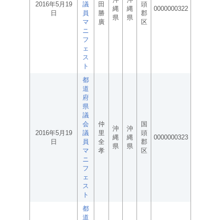
2016年5月19
議
田
頭
縄
縄
0000000322
日
員
勝
郡
県
県
マ
廣
区
ニ
フ
ェ
ス
ト
都
道
府
県
議
会
仲
国
沖
沖
2016年5月19
議
里
頭
縄
縄
0000000323
日
員
全
郡
県
県
マ
孝
区
ニ
フ
ェ
ス
ト
都
道