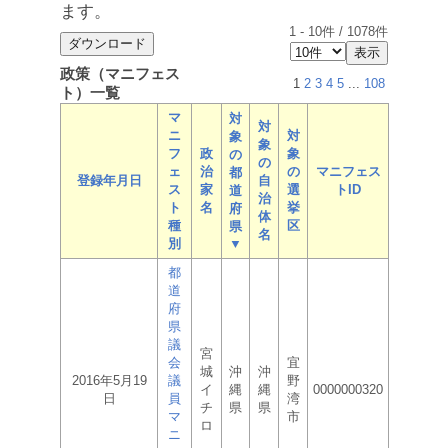
ます。
1
-
10
件 /
1078
件
政策（マニフェス
1
2
3
4
5
...
108
ト）一覧
マ
対
対
ニ
対
象
象
フ
政
象
の
の
ェ
治
の
マニフェス
都
登録年月日
自
ス
家
選
トID
道
治
ト
名
挙
府
体
種
区
県
名
別
▼
都
道
府
県
議
宮
会
宜
城
沖
沖
2016年5月19
議
野
イ
縄
縄
0000000320
日
員
湾
チ
県
県
マ
市
ロ
ニ