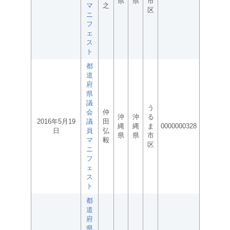
県
県
市
マ
之
区
ニ
フ
ェ
ス
ト
都
道
府
県
議
う
会
仲
沖
沖
る
2016年5月19
議
田
縄
縄
ま
0000000328
日
員
弘
県
県
市
マ
毅
区
ニ
フ
ェ
ス
ト
都
道
府
県