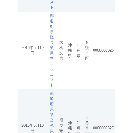
ス
ト
都
道
府
県
議
会
末
名
沖
沖
2016年5月19
議
松
護
縄
縄
0000000326
日
員
文
市
県
県
マ
信
区
ニ
フ
ェ
ス
ト
都
道
府
県
議
う
会
照
沖
沖
る
2016年5月19
議
屋
縄
縄
ま
0000000327
日
員
守