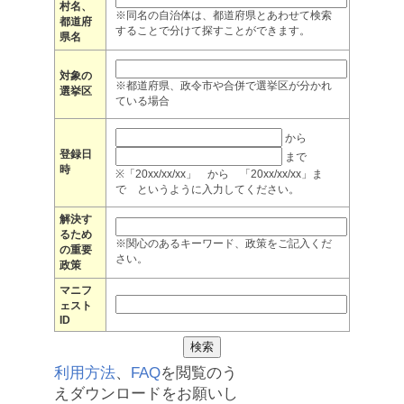
村名、
※同名の自治体は、都道府県とあわせて検索
都道府
することで分けて探すことができます。
県名
対象の
※都道府県、政令市や合併で選挙区が分かれ
選挙区
ている場合
から
登録日
まで
時
※「20xx/xx/xx」 から 「20xx/xx/xx」ま
で というように入力してください。
解決す
るため
※関心のあるキーワード、政策をご記入くだ
の重要
さい。
政策
マニフ
ェスト
ID
利用方法
、
FAQ
を閲覧のう
えダウンロードをお願いし