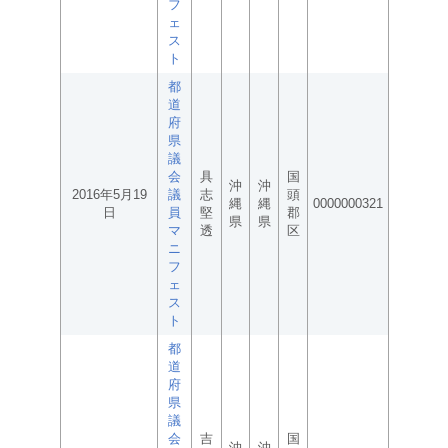
フ
ェ
ス
ト
都
道
府
県
議
会
具
国
沖
沖
2016年5月19
議
志
頭
縄
縄
0000000321
日
員
堅
郡
県
県
マ
透
区
ニ
フ
ェ
ス
ト
都
道
府
県
議
会
吉
国
沖
沖