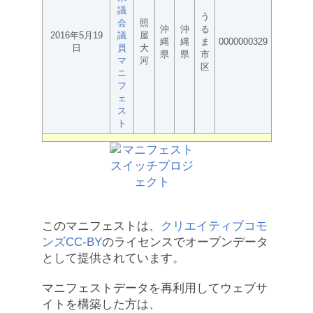
議
う
会
照
沖
沖
る
2016年5月19
議
屋
縄
縄
ま
0000000329
日
員
大
県
県
市
マ
河
区
ニ
フ
ェ
ス
ト
このマニフェストは、
クリエイティブコモ
ンズCC-BY
のライセンスでオープンデータ
として提供されています。
マニフェストデータを再利用してウェブサ
イトを構築した方は、