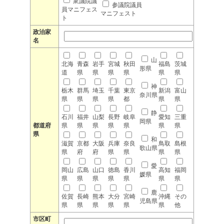
衆議院議
参議院議員
員マニフェス
マニフェスト
ト
政治家
名
山
北海
青森
岩手
宮城
秋田
福島
茨城
形県
道
県
県
県
県
県
県
神
栃木
群馬
埼玉
千葉
東京
新潟
富山
奈川県
県
県
県
県
都
県
県
静
石川
福井
山梨
長野
岐阜
愛知
三重
岡県
都道府
県
県
県
県
県
県
県
県
和
滋賀
京都
大阪
兵庫
奈良
鳥取
島根
歌山県
県
府
府
県
県
県
県
愛
岡山
広島
山口
徳島
香川
高知
福岡
媛県
県
県
県
県
県
県
県
鹿
佐賀
長崎
熊本
大分
宮崎
沖縄
その
児島県
県
県
県
県
県
県
他
市区町