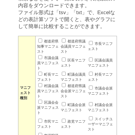
内容をダウンロードできます。
ファイル形式は「tsv」「txt」で、Excelな
どの表計算ソフトで開くと、表やグラフに
して簡単に比較することができます。
都道府県
都道府県議
市長マニフ
知事マニフェ
会議員マニフェ
ェスト
スト
スト
市議会議
区長マニフ
区議会議員
員マニフェス
ェスト
マニフェスト
ト
町長マニ
町議会議員
村長マニフ
フェスト
マニフェスト
ェスト
村議会議
都道府県議
マニフ
市議会会派
員マニフェス
会会派マニフェ
ェスト
マニフェスト
ト
スト
種別
区議会会
町議会会派
村議会会派
派マニフェス
マニフェスト
マニフェスト
ト
スイッチユ
市民マニ
政党マニフ
ーザーマニフェ
フェスト
ェスト
スト