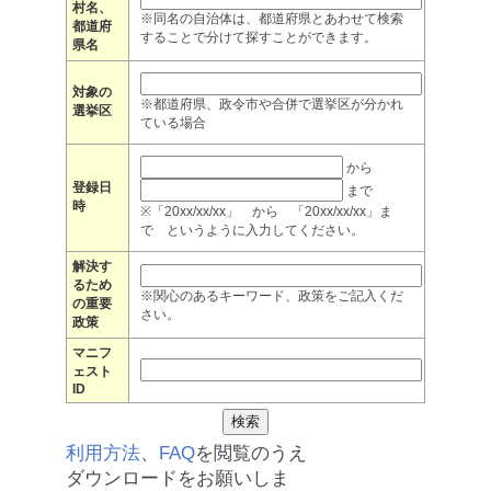
村名、
※同名の自治体は、都道府県とあわせて検索
都道府
することで分けて探すことができます。
県名
対象の
※都道府県、政令市や合併で選挙区が分かれ
選挙区
ている場合
から
登録日
まで
時
※「20xx/xx/xx」 から 「20xx/xx/xx」ま
で というように入力してください。
解決す
るため
※関心のあるキーワード、政策をご記入くだ
の重要
さい。
政策
マニフ
ェスト
ID
利用方法
、
FAQ
を閲覧のうえ
ダウンロードをお願いしま