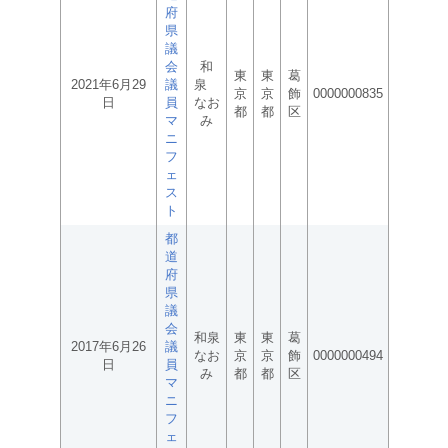
府
県
議
会
和
東
東
葛
2021年6月29
議
泉
京
京
飾
0000000835
日
員
なお
都
都
区
マ
み
ニ
フ
ェ
ス
ト
都
道
府
県
議
会
和泉
東
東
葛
2017年6月26
議
なお
京
京
飾
0000000494
日
員
み
都
都
区
マ
ニ
フ
ェ