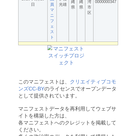
縄
縄
湾
0000000347
日
員
光雄
県
県
市
マ
区
ニ
フ
ェ
ス
ト
このマニフェストは、
クリエイティブコモ
ンズCC-BY
のライセンスでオープンデータ
として提供されています。
マニフェストデータを再利用してウェブサ
イトを構築した方は、
各マニフェストへのクレジットを掲載して
ください。