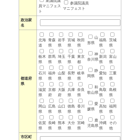
衆議院議
参議院議員
員マニフェス
マニフェスト
ト
政治家
名
山
北海
青森
岩手
宮城
秋田
福島
茨城
形県
道
県
県
県
県
県
県
神
栃木
群馬
埼玉
千葉
東京
新潟
富山
奈川県
県
県
県
県
都
県
県
静
石川
福井
山梨
長野
岐阜
愛知
三重
岡県
都道府
県
県
県
県
県
県
県
県
和
滋賀
京都
大阪
兵庫
奈良
鳥取
島根
歌山県
県
府
府
県
県
県
県
愛
岡山
広島
山口
徳島
香川
高知
福岡
媛県
県
県
県
県
県
県
県
鹿
佐賀
長崎
熊本
大分
宮崎
沖縄
その
児島県
県
県
県
県
県
県
他
市区町