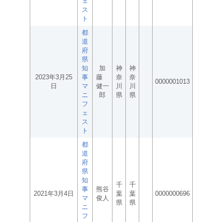
ェ
ス
ト
都
道
府
県
知
加
神
神
2023年3月25
事
藤
奈
奈
0000001013
日
マ
健一
川
川
ニ
郎
県
県
フ
ェ
ス
ト
都
道
府
県
知
千
千
事
熊谷
2021年3月4日
葉
葉
0000000696
マ
俊人
県
県
ニ
フ