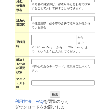
村名、
※同名の自治体は、都道府県とあわせて検索
都道府
することで分けて探すことができます。
県名
対象の
※都道府県、政令市や合併で選挙区が分かれ
選挙区
ている場合
から
登録日
まで
時
※「20xx/xx/xx」 から 「20xx/xx/xx」ま
で というように入力してください。
解決す
るため
※関心のあるキーワード、政策をご記入くだ
の重要
さい。
政策
マニフ
ェスト
ID
利用方法
、
FAQ
を閲覧のうえ
ダウンロードをお願いしま