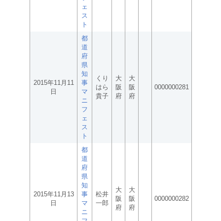
ェ
ス
ト
都
道
府
県
知
くり
大
大
2015年11月11
事
はら
阪
阪
0000000281
日
マ
貴子
府
府
ニ
フ
ェ
ス
ト
都
道
府
県
知
大
大
2015年11月13
事
松井
阪
阪
0000000282
日
マ
一郎
府
府
ニ
フ