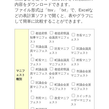
内容をダウンロードできます。
ファイル形式は「tsv」「txt」で、Excelな
どの表計算ソフトで開くと、表やグラフに
して簡単に比較することができます。
都道府県
都道府県議
市長マニフ
知事マニフェ
会議員マニフェ
ェスト
スト
スト
市議会議
区長マニフ
区議会議員
員マニフェス
ェスト
マニフェスト
ト
町長マニ
町議会議員
村長マニフ
フェスト
マニフェスト
ェスト
村議会議
都道府県議
マニフ
市議会会派
員マニフェス
会会派マニフェ
ェスト
マニフェスト
ト
スト
種別
区議会会
町議会会派
村議会会派
派マニフェス
マニフェスト
マニフェスト
ト
スイッチユ
市民マニ
政党マニフ
ーザーマニフェ
フェスト
ェスト
スト