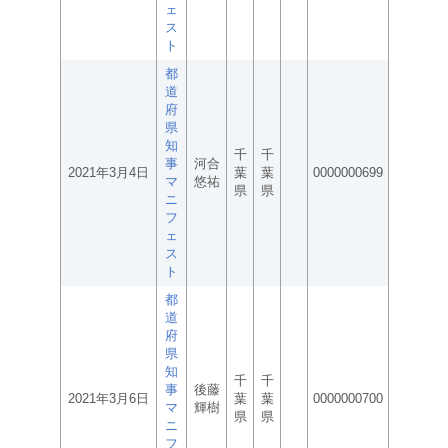
ェ
ス
ト
都
道
府
県
知
千
千
事
河合
2021年3月4日
葉
葉
0000000699
マ
悠祐
県
県
ニ
フ
ェ
ス
ト
都
道
府
県
知
千
千
事
後藤
2021年3月6日
葉
葉
0000000700
マ
輝樹
県
県
ニ
フ