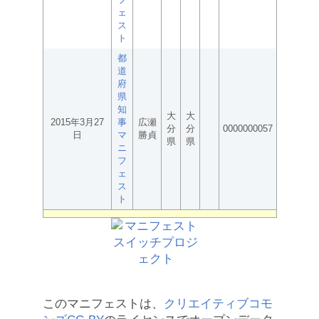
ェ
ス
ト
都
道
府
県
知
大
大
2015年3月27
事
広瀬
分
分
0000000057
日
マ
勝貞
県
県
ニ
フ
ェ
ス
ト
このマニフェストは、
クリエイティブコモ