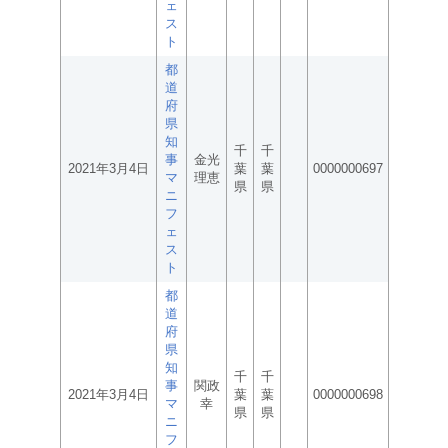
ェ
ス
ト
都
道
府
県
知
千
千
事
金光
2021年3月4日
葉
葉
0000000697
マ
理恵
県
県
ニ
フ
ェ
ス
ト
都
道
府
県
知
千
千
事
関政
2021年3月4日
葉
葉
0000000698
マ
幸
県
県
ニ
フ