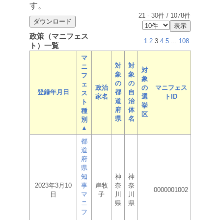
す。
21
-
30
件 /
1078
件
政策（マニフェス
1
2
3
4
5
...
108
ト）一覧
マ
対
対
ニ
対
象
象
フ
象
の
の
ェ
政治
の
マニフェス
登録年月日
都
自
ス
家名
選
トID
道
治
ト
挙
府
体
種
区
県
名
別
▲
都
道
府
県
知
神
神
2023年3月10
事
岸牧
奈
奈
0000001002
日
マ
子
川
川
ニ
県
県
フ