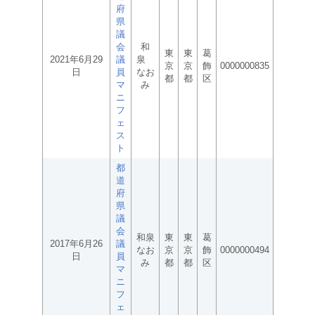
府
県
議
会
和
東
東
葛
2021年6月29
議
泉
京
京
飾
0000000835
日
員
なお
都
都
区
マ
み
ニ
フ
ェ
ス
ト
都
道
府
県
議
会
和泉
東
東
葛
2017年6月26
議
なお
京
京
飾
0000000494
日
員
み
都
都
区
マ
ニ
フ
ェ