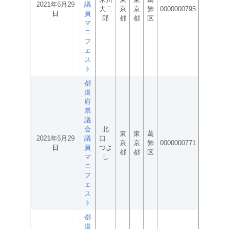
2021年6月29
議
大二
京
京
飾
0000000795
日
員
郎
都
都
区
マ
ニ
フ
ェ
ス
ト
都
道
府
県
議
会
北
東
東
葛
2021年6月29
議
口
京
京
飾
0000000771
日
員
つよ
都
都
区
マ
し
ニ
フ
ェ
ス
ト
都
道