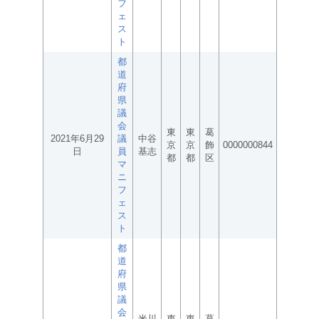
フ
ェ
ス
ト
都
道
府
県
議
会
東
東
葛
2021年6月29
議
中谷
京
京
飾
0000000844
日
員
基志
都
都
区
マ
ニ
フ
ェ
ス
ト
都
道
府
県
議
会
米川
東
東
葛