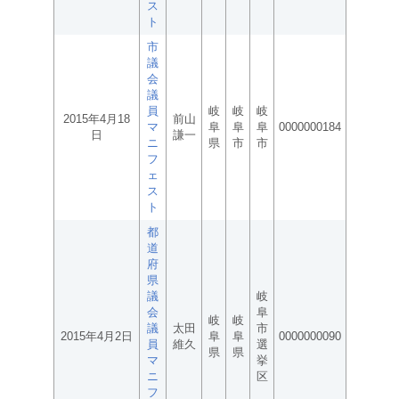
ス
ト
市
議
会
議
員
岐
岐
岐
2015年4月18
前山
マ
阜
阜
阜
0000000184
日
謙一
ニ
県
市
市
フ
ェ
ス
ト
都
道
府
県
議
岐
会
阜
岐
岐
議
太田
市
2015年4月2日
阜
阜
0000000090
員
維久
選
県
県
マ
挙
ニ
区
フ