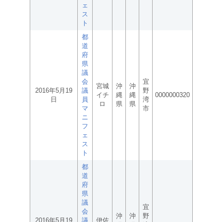
ェ
ス
ト
都
道
府
県
議
会
宜
宮城
沖
沖
2016年5月19
議
野
イチ
縄
縄
0000000320
日
員
湾
ロ
県
県
マ
市
ニ
フ
ェ
ス
ト
都
道
府
県
議
宜
会
沖
沖
野
2016年5月19
議
伊佐