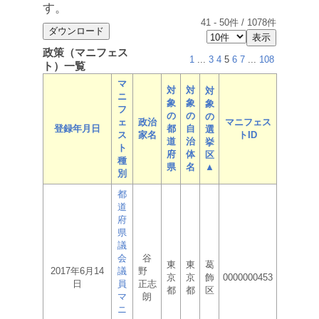
す。
41
-
50
件 /
1078
件
政策（マニフェス
1
...
3
4
5
6
7
...
108
ト）一覧
マ
対
対
対
ニ
象
象
象
フ
の
の
の
ェ
政治
マニフェス
登録年月日
都
自
選
ス
家名
トID
道
治
挙
ト
府
体
区
種
県
名
▲
別
都
道
府
県
議
会
谷
東
東
葛
2017年6月14
議
野
京
京
飾
0000000453
日
員
正志
都
都
区
マ
朗
ニ