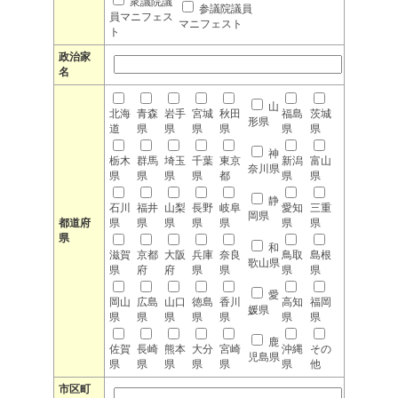
衆議院議
参議院議員
員マニフェス
マニフェスト
ト
政治家
名
山
北海
青森
岩手
宮城
秋田
福島
茨城
形県
道
県
県
県
県
県
県
神
栃木
群馬
埼玉
千葉
東京
新潟
富山
奈川県
県
県
県
県
都
県
県
静
石川
福井
山梨
長野
岐阜
愛知
三重
岡県
都道府
県
県
県
県
県
県
県
県
和
滋賀
京都
大阪
兵庫
奈良
鳥取
島根
歌山県
県
府
府
県
県
県
県
愛
岡山
広島
山口
徳島
香川
高知
福岡
媛県
県
県
県
県
県
県
県
鹿
佐賀
長崎
熊本
大分
宮崎
沖縄
その
児島県
県
県
県
県
県
県
他
市区町