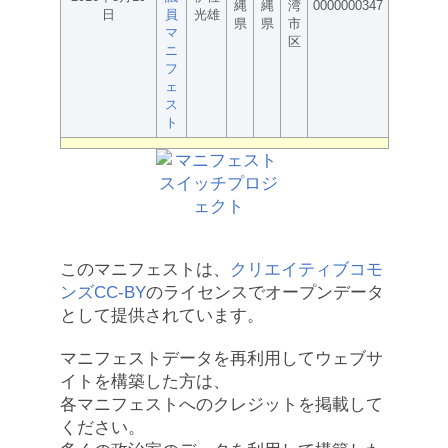
縄
縄
湾
0000000347
日
員
光雄
県
県
市
マ
区
ニ
フ
ェ
ス
ト
このマニフェストは、
クリエイティブコモ
ンズCC-BY
のライセンスでオープンデータ
として提供されています。
マニフェストデータを再利用してウェブサ
イトを構築した方は、
各マニフェストへのクレジットを掲載して
ください。