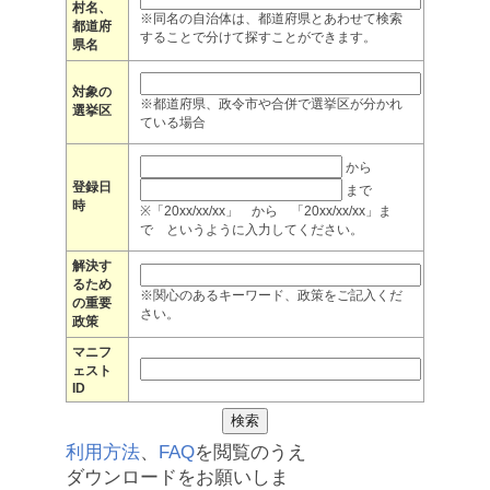
村名、
※同名の自治体は、都道府県とあわせて検索
都道府
することで分けて探すことができます。
県名
対象の
※都道府県、政令市や合併で選挙区が分かれ
選挙区
ている場合
から
登録日
まで
時
※「20xx/xx/xx」 から 「20xx/xx/xx」ま
で というように入力してください。
解決す
るため
※関心のあるキーワード、政策をご記入くだ
の重要
さい。
政策
マニフ
ェスト
ID
利用方法
、
FAQ
を閲覧のうえ
ダウンロードをお願いしま