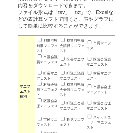
内容をダウンロードできます。
ファイル形式は「tsv」「txt」で、Excelな
どの表計算ソフトで開くと、表やグラフに
して簡単に比較することができます。
都道府県
都道府県議
市長マニフ
知事マニフェ
会議員マニフェ
ェスト
スト
スト
市議会議
区長マニフ
区議会議員
員マニフェス
ェスト
マニフェスト
ト
町長マニ
町議会議員
村長マニフ
フェスト
マニフェスト
ェスト
村議会議
都道府県議
マニフ
市議会会派
員マニフェス
会会派マニフェ
ェスト
マニフェスト
ト
スト
種別
区議会会
町議会会派
村議会会派
派マニフェス
マニフェスト
マニフェスト
ト
スイッチユ
市民マニ
政党マニフ
ーザーマニフェ
フェスト
ェスト
スト